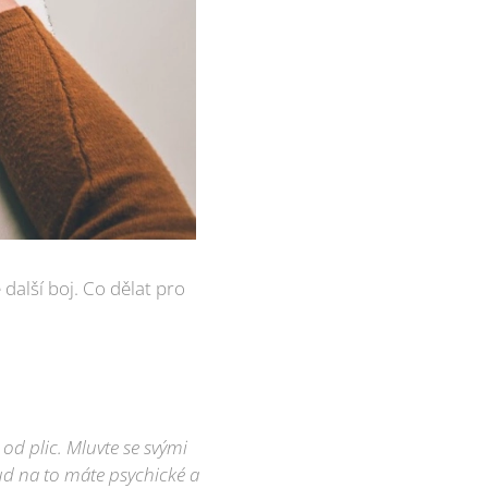
další boj. Co dělat pro
od plic. Mluvte se svými
kud na to máte psychické a