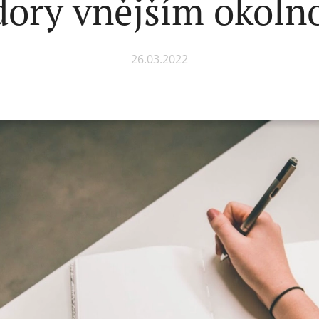
dory vnějším okoln
26.03.2022