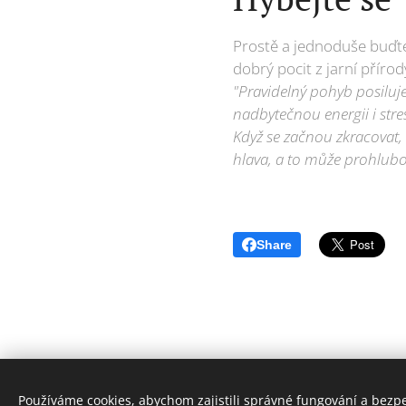
Prostě a jednoduše buďte 
dobrý pocit z jarní přírod
"Pravidelný pohyb posiluje 
nadbytečnou energii i stre
Když se začnou zkracovat,
hlava, a to může prohlubova
Share
Používáme cookies, abychom zajistili správné fungování a bezp
© 2