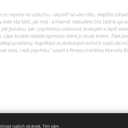
co nejvíce na vzduchu - okysličí se vám tělo, zlepšíte zdraví
y (kde vše běží, jak má) - a hlavně: nebudete číst žádné zpra
jak fyzickou, tak i psychickou odolnost, budujete si lepší sebe
s. Lépe budete zvládat agresivitu která je všude kolem. Také peč
 dělají problémy. Například ze zkrácených krčních svalů vás m
t stres, i vaší psychiku,"
uzavírá fitness trenérka Marcela B
ečnost našich stránek. Tím vám
006-2025 PrimaŽena.cz I ESPRIT BOHEMIA s.r.o. I Všechna práva vyhraz