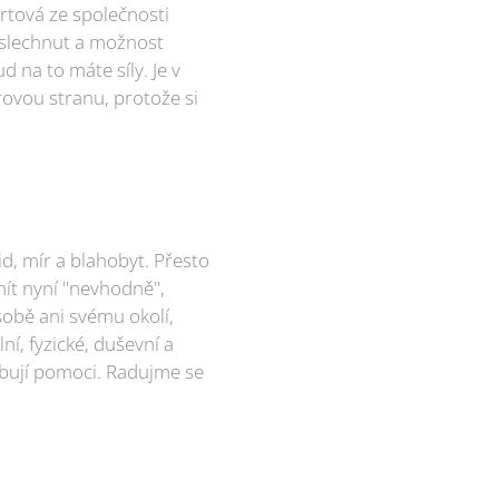
ortová ze společnosti
vyslechnut a možnost
d na to máte síly. Je v
rovou stranu, protože si
id, mír a blahobyt. Přesto
znít nyní "nevhodně",
sobě ani svému okolí,
ní, fyzické, duševní a
řebují pomoci. Radujme se