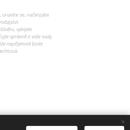
, unavíte se, načerpáte
vodajství.
důvěru, vybijete
ujte správně o vaše svaly.
ůže nepříjemně bolet
lechtová.
ena.