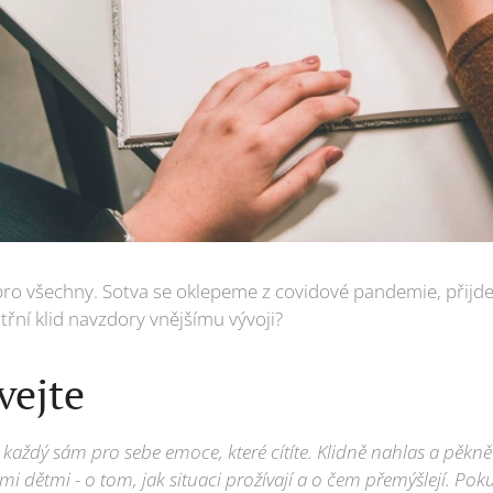
ro všechny. Sotva se oklepeme z covidové pandemie, přijde 
třní klid navzdory vnějšímu vývoji?
vejte
 každý sám pro sebe emoce, které cítíte. Klidně nahlas a pěkně 
ými dětmi - o tom, jak situaci prožívají a o čem přemýšlejí. Po