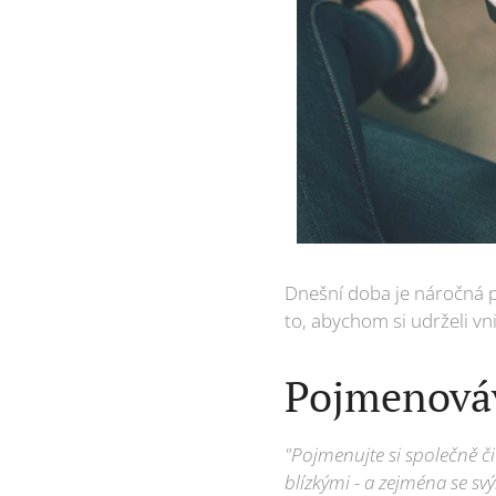
Dnešní doba je náročná p
to, abychom si udrželi vni
Pojmenová
"Pojmenujte si společně či
blízkými - a zejména se sv