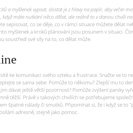
 a myšlenek vypsat, dostat je z hlavy na papír, aby večer moh
, když máte nutkání něco dělat, ale reálně to v danou chvíli 
te sepisovat, co se děje, co v rámci situace můžete dělat n
chto myšlenek a kroků plánování jsou posunem v situaci. Člov
 soustředí své síly na to, co dělat může.
mine
í sítě ke komunikaci svého vzteku a frustrace. Snažte se to 
zeptejte se sama sebe: Pomůže to někomu? Zlepší mu to den
 jim dávat ještě větší pozornost? Pomůže zvýšení paniky vyře
mně těžší. Právě v takových chvílích se potřebujeme společn
em špatné nálady či smutků. Připomínat si, že i když se to "p
osílám adresně, stejně jako pomoc.