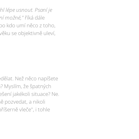
l lépe usnout. Psaní je
není možné,"
říká dále
ebo kdo umí něco z toho,
ěku se objektivně uleví,
nedělat. Než něco napíšete
? Myslím, že špatných
šení jakékoli situace? Ne.
ě pozvedat, a nikoli
říšerně vleče", i tohle