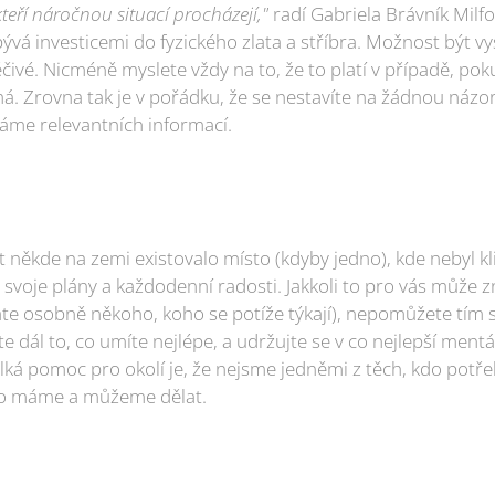
, kteří náročnou situací procházejí,"
radí Gabriela Brávník Milf
ývá investicemi do fyzického zlata a stříbra. Možnost být 
čivé. Nicméně myslete vždy na to, že to platí v případě, poku
á. Zrovna tak je v pořádku, že se nestavíte na žádnou názo
áme relevantních informací.
ot někde na zemi existovalo místo (kdyby jedno), kde nebyl kl
li svoje plány a každodenní radosti. Jakkoli to pro vás může 
náte osobně někoho, koho se potíže týkají), nepomůžete tím 
te dál to, co umíte nejlépe, a udržujte se v co nejlepší mentál
elká pomoc pro okolí je, že nejsme jedněmi z těch, kdo pot
co máme a můžeme dělat.