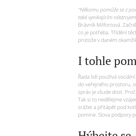
"Někomu pomůže se z pocitů
také vynikajícím nástrojem
Brávník Milfortová. Začně
co je potřeba. Třídění tě
protože v daném okamžiku
I tohle po
Řada lidí používá sociáln
do veřejného prostoru, 
zpráv je všude dost. Proč
Tak si to nedělejme vzáje
srážet a přitápět pod kotl
pomine. Slova podpory p
Hýbejte se