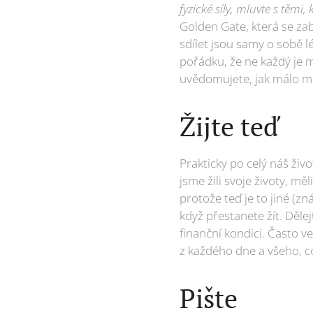
fyzické síly, mluvte s těmi
Golden Gate, která se zab
sdílet jsou samy o sobě lé
pořádku, že ne každý je m
uvědomujete, jak málo m
Žijte teď
Prakticky po celý náš živ
jsme žili svoje životy, mě
protože teď je to jiné (z
když přestanete žít. Dělej
finanční kondici. Často v
z každého dne a všeho, 
Pište