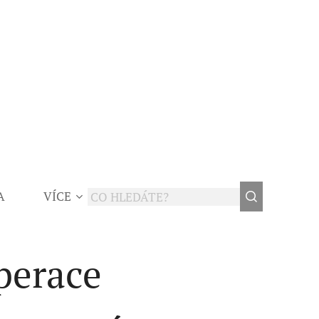
A
VÍCE
operace