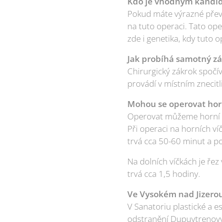
Kdo je vhodným kandid
Pokud máte výrazné převi
na tuto operaci. Tato op
zde i genetika, kdy tuto o
Jak probíhá samotný z
Chirurgický zákrok spočí
provádí v místním znecitli
Mohou se operovat horn
Operovat můžeme horní či
Při operaci na horních ví
trvá cca 50-60 minut a 
Na dolních víčkách je řez
trvá cca 1,5 hodiny.
Ve Vysokém nad Jizerou 
V Sanatoriu plastické a e
odstranění Dupuytrenovy k