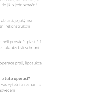
s jde již o jednoznačně
oblastí, je jakýmsi
zní rekonstrukční
měli provádět plastičtí
, tak, aby byli schopni
 operace prsů, liposukce,
 o tuto operaci?
vás vyšetří a seznámí s
ředvedení