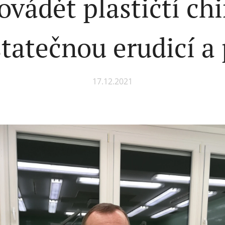
ovádět plastičtí ch
statečnou erudicí a 
17.12.2021