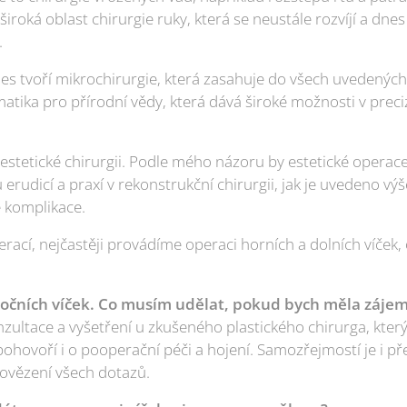
u široká oblast chirurgie ruky, která se neustále rozvíjí a dne
.
es tvoří mikrochirurgie, která zasahuje do všech uvedených 
atika pro přírodní vědy, která dává široké možnosti v preci
stetické chirurgii. Podle mého názoru by estetické operace 
rudicí a praxí v rekonstrukční chirurgii, jak je uvedeno výše
é komplikace.
erací, nejčastěji provádíme operaci horních a dolních víček,
očních víček. Co musím udělat, pokud bych měla zájem
ultace a vyšetření u zkušeného plastického chirurga, který 
pohovoří i o pooperační péči a hojení. Samozřejmostí je i p
vězení všech dotazů.