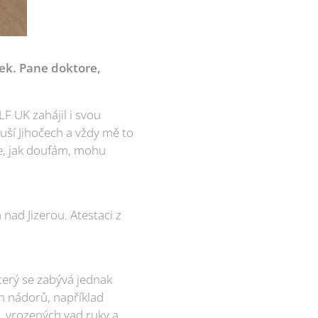
lek. Pane doktore,
F UK zahájil i svou
uší Jihočech a vždy mě to
de, jak doufám, mohu
nad Jizerou. Atestaci z
který se zabývá jednak
h nádorů, například
a, vrozených vad ruky a