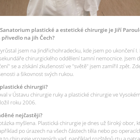
anatorium plastické a estetické chirurgie je Jiří Parou
 přivedlo na jih Čech?
růstal jsem na Jindřichohradecku, kde jsem po ukončení I. L
 sekundáře chirurgického oddělení tamní nemocnice. Jsem d
ení" se a získání zkušeností ve "světě" jsem zamířil zpět. Z
ušenosti a šikovnost svých rukou.
plastické chirurgii?
l v Ústavu chirurgie ruky a plastické chirurgie ve Vysokém 
ložil roku 2006.
áděné nejčastěji?
 otázka myšlena. Plastická chirurgie je dnes už široký obor, 
například po úrazech na všech částech těla nebo po operacíc
e to chirurgie vrozených vad, například rozštěpů rtu a patr