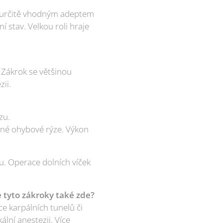
e určitě vhodným adeptem
 stav. Velkou roli hraje
 Zákrok se většinou
zii.
zu.
zené ohybové rýze. Výkon
pu. Operace dolních víček
e tyto zákroky také zde?
ce karpálních tunelů či
lní anestezii. Více