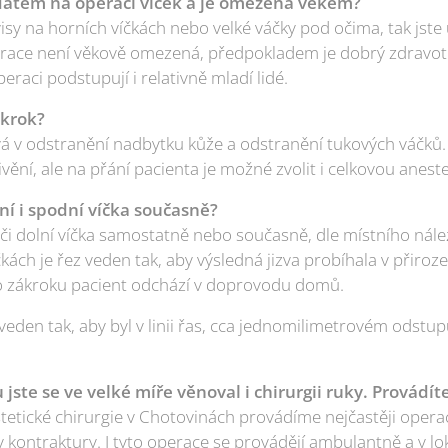
átem na operaci víček a je omezena věkem?
sy na horních víčkách nebo velké váčky pod očima, tak jst
erace není věkově omezená, předpokladem je dobrý zdravotní
peraci podstupují i relativně mladí lidé.
ákrok?
vá v odstranění nadbytku kůže a odstranění tukových váčků.
vění, ale na přání pacienta je možné zvolit i celkovou aneste
í i spodní víčka současně?
 dolní víčka samostatně nebo současně, dle místního nále
čkách je řez veden tak, aby výsledná jizva probíhala v přiro
po zákroku pacient odchází v doprovodu domů.
 veden tak, aby byl v linii řas, cca jednomilimetrovém odstu
jste se ve velké míře věnoval i chirurgii ruky. Provádít
stetické chirurgie v Chotovinách provádíme nejčastěji opera
ontraktury. I tyto operace se provádějí ambulantně a v loká