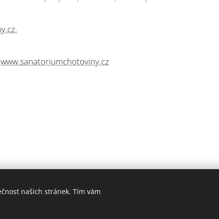
y.cz.
:
www.sanatoriumchotoviny.cz
ečnost našich stránek. Tím vám
006-2025 PrimaŽena.cz I ESPRIT BOHEMIA s.r.o. I Všechna práva vyhraz
Cookies