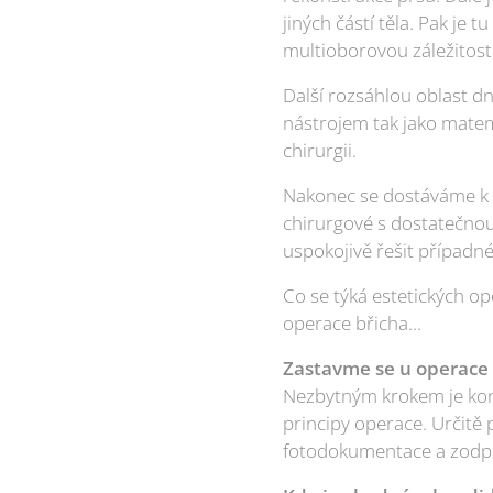
jiných částí těla. Pak je t
multioborovou záležitost
Další rozsáhlou oblast dn
nástrojem tak jako matem
chirurgii.
Nakonec se dostáváme k e
chirurgové s dostatečnou e
uspokojivě řešit případn
Co se týká estetických op
operace břicha...
Zastavme se u operace 
Nezbytným krokem je konz
principy operace. Určitě 
fotodokumentace a zodpo