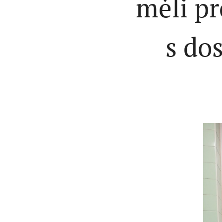
měli pr
s do