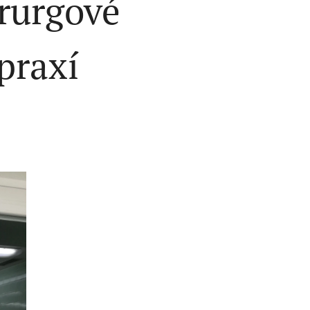
irurgové
praxí