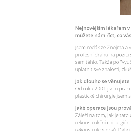
Nejnovějším lékařem v S
můžete nám říct, co vás
Jsem rodák ze Znojma a vy
profesní dráhu na pozici
sem táhlo. Takže po "vyuč
uplatnit své znalosti, zk
Jak dlouho se věnujete 
Od roku 2001 jsem pracova
plastické chirurgie jsem s
Jaké operace jsou prov
Záleží na tom, jak je tato
rekonstrukční chirurgií 
rekonstrukce prsů. Dále j