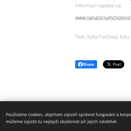
informací najdete na
www.sanatoriumchotovin
Text: Soňa Pařížská, foto
Share
Používáme cookies, abychom zajistili správné fungování a bezp
© 2
můžeme zajistit tu nejlepší zkušenost při jejich návštěvě.