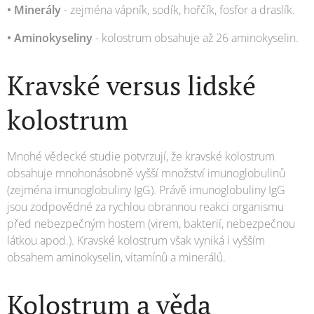
• Minerály
- zejména vápník, sodík, hořčík, fosfor a draslík.
• Aminokyseliny
- kolostrum obsahuje až 26 aminokyselin.
Kravské versus lidské
kolostrum
Mnohé vědecké studie potvrzují, že kravské kolostrum
obsahuje mnohonásobně vyšší množství imunoglobulinů
(zejména imunoglobuliny IgG). Právě imunoglobuliny IgG
jsou zodpovědné za rychlou obrannou reakci organismu
před nebezpečným hostem (virem, bakterií, nebezpečnou
látkou apod.). Kravské kolostrum však vyniká i vyšším
obsahem aminokyselin, vitamínů a minerálů.
Kolostrum a věda