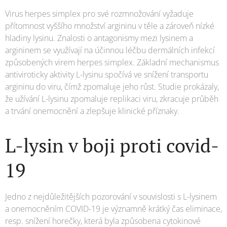
Virus herpes simplex pro své rozmnožování vyžaduje
přítomnost vyššího množství argininu v těle a zároveň nízké
hladiny lysinu. Znalosti o antagonismy mezi lysinem a
argininem se využívají na účinnou léčbu dermálních infekcí
způsobených virem herpes simplex. Základní mechanismus
antiviroticky aktivity L-lysinu spočívá ve snížení transportu
argininu do viru, čímž zpomaluje jeho růst. Studie prokázaly,
že užívání L-lysinu zpomaluje replikaci viru, zkracuje průběh
a trvání onemocnění a zlepšuje klinické příznaky.
L-lysin v boji proti covid-
19
Jedno z nejdůležitějších pozorování v souvislosti s L-lysinem
a onemocněním COVID-19 je významně krátký čas eliminace,
resp. snížení horečky, která byla způsobena cytokinové