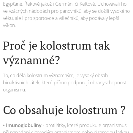
Egypťané, Řekové jakož i Germáni či Keltové. Uchovávali ho
ve vzácných nádobách pro panovníků, aby se dožili vysokého
věku, ale i pro sportovce a válečníků, aby podávaly lepší
výkon.
Proč je kolostrum tak
významné?
To, co dělá kolostrum významným, je vysoký obsah
bioaktivních látek, které přímo podporují obranyschopnost
organismu.
Co obsahuje kolostrum ?
• Imunoglobuliny
- protilátky, které produkuje organismus
při napadení cizorodým organismem nebo cizorodou látkou.