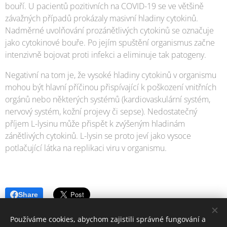
bouří. U pacientů pozitivních na COVID-19 se ve většině
závažných případů prokázaly masivní hladiny cytokinů.
Nadměrné uvolňování prozánětlivých cytokinů se označuje
jako cytokinové bouře. Po jejím spuštění organismus začne
intenzivně bojovat proti infekci a eliminuje tak patogeny.
Negativní na tom je, že vysoké hladiny cytokinů v organismu
mohou být hlavní příčinou přispívající k poškození vnitřních
orgánů nebo některých systémů (kardiovaskulární systém,
nervový systém, kožní projevy či sepse). Nedostatečný
příjem L-lysinu může přispět k zvýšeným hladinám
zánětlivých cytokinů. L-lysin se proto jeví jako vysoce
potlačující látka na replikaci viru v organismu.
Share
Používáme cookies, abychom zajistili správné fungování a