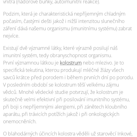
vnitra (nádorové buňky, autoimunitní reakce).
Podzim, která je charakteristická nepříjemným chladným
počasím, častými dešti jakož i nižší intenzitou slunečního
záření dává našemu organismu (imunitnímu systému) zabrat
nejvíce.
Existují dvě významné látky, které výrazně posilují náš
imunitní systém, tedy obranyschopnost organismu.
První významnou látkou je
kolostrum
nebo mlezivo. Je to
specifická tekutina, kterou produkují mléčné žlázy všech
savců krátce před porodem i během prvních dní po porodu.
V posledním období se kolostrum těší velkému zájmu
vědců. Mnohé vědecké studie potvrzují, že kolostrum je
skutečně velmi efektivní při posilování imunitního systému,
při boji s nepříjemnými alergiemi, při zánětech kloubního
aparátu, při trávicích potížích jakož i při onkologických
onemocněních.
O blahodárných účincích kolostra věděli už starověcí Inkové,