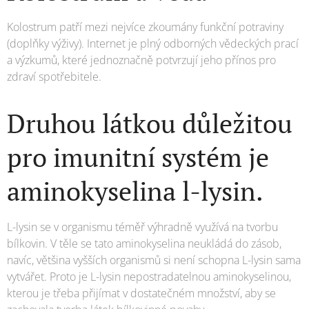
Kolostrum patří mezi nejvíce zkoumány funkční potraviny
(doplňky výživy). Internet je plný odborných vědeckých prací
a výzkumů, které jednoznačně potvrzují jeho přínos pro
zdraví spotřebitele.
Druhou látkou důležitou
pro imunitní systém je
aminokyselina l-lysin.
L-lysin se v organismu téměř výhradně využívá na tvorbu
bílkovin. V těle se tato aminokyselina neukládá do zásob,
navíc, většina vyšších organismů si není schopna L-lysin sama
vytvářet. Proto je L-lysin nepostradatelnou aminokyselinou,
kterou je třeba přijímat v dostatečném množství, aby se