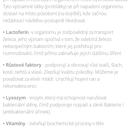
Tyto významné látky (protilátky) se při napadení organismu
dostaví na místo působení (na bojiště), kde začnou
nežádoucí návštěvu postupně likvidovat.
• Lactoferin
-v organismu je zodpovědný za transport
železa. Jeho význam spočívá v tom, že odebírá železo
nebezpečným bakteriím, které jej potřebují pro
rozmnožování, čímž přímo zabraňuje jejich dalšímu šíření.
•
Růstové faktory
- podporují a obnovují růst svalů, šlach,
kostí, nehtů a vlasů. Zlepšují kvalitu pokožky. Můžeme je
považovat za elixír mládí. Urychlují hojení ran a
rekonvalescenci.
• Lysozym
- enzym, který má schopnost narušovat
bakteriální stěny, čímž podporuje rozpad a zánik Bakterie í
(antibakteriální účinek).
• Vitamíny
- ovlivňují biochemické procesy v těle.