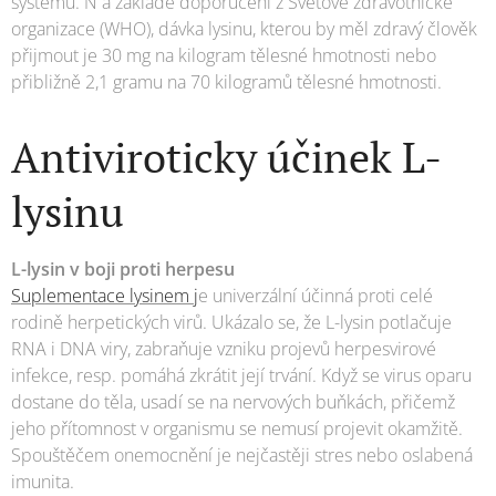
systému. N a základě doporučení z Světové zdravotnické
organizace (WHO), dávka lysinu, kterou by měl zdravý člověk
přijmout je 30 mg na kilogram tělesné hmotnosti nebo
přibližně 2,1 gramu na 70 kilogramů tělesné hmotnosti.
Antiviroticky účinek L-
lysinu
L-lysin v boji proti herpesu
Suplementace lysinem j
e univerzální účinná proti celé
rodině herpetických virů. Ukázalo se, že L-lysin potlačuje
RNA i DNA viry, zabraňuje vzniku projevů herpesvirové
infekce, resp. pomáhá zkrátit její trvání. Když se virus oparu
dostane do těla, usadí se na nervových buňkách, přičemž
jeho přítomnost v organismu se nemusí projevit okamžitě.
Spouštěčem onemocnění je nejčastěji stres nebo oslabená
imunita.