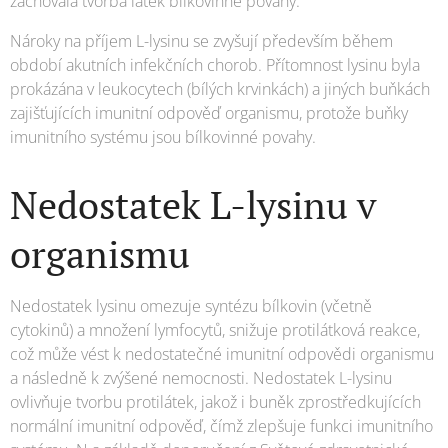
zachovala tvorba látek bílkovinné povahy.
Nároky na příjem L-lysinu se zvyšují především během
období akutních infekčních chorob. Přítomnost lysinu byla
prokázána v leukocytech (bílých krvinkách) a jiných buňkách
zajišťujících imunitní odpověď organismu, protože buňky
imunitního systému jsou bílkovinné povahy.
Nedostatek L-lysinu v
organismu
Nedostatek lysinu omezuje syntézu bílkovin (včetně
cytokinů) a množení lymfocytů, snižuje protilátková reakce,
což může vést k nedostatečné imunitní odpovědi organismu
a následně k zvýšené nemocnosti. Nedostatek L-lysinu
ovlivňuje tvorbu protilátek, jakož i buněk zprostředkujících
normální imunitní odpověď, čímž zlepšuje funkci imunitního