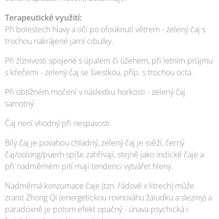
Terapeutické využití:
Při bolestech hlavy a očí po ofouknutí větrem - zelený čaj s
trochou nakrájené jarní cibulky.
Při žíznivosti spojené s úpalem či úžehem, při letním průjmu
s křečemi - zelený čaj se švestkou, příp. s trochou octa.
Při obtížném močení v následku horkosti - zelený čaj
samotný.
Čaj není vhodný při nespavosti.
Bílý čaj je povahou chladný, zelený čaj je svěží, černý
čaj/oolong/puerh spíše zahřívají, stejně jako indické čaje a
při nadměrném pití mají tendenci vytvářet hleny.
Nadměrná konzumace čaje (tzn. řádově v litrech) může
zranit Zhong Qi (energetickou rovnováhu žaludku a sleziny) a
paradoxně je potom efekt opačný - únava psychická i