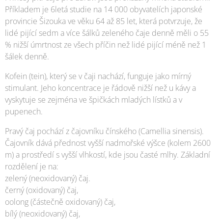
Příkladem je 6letá studie na 14 000 obyvatelích japonské
provincie Šizouka ve věku 64 až 85 let, která potvrzuje, že
lidé pijící sedm a více šálků zeleného čaje denně měli o 55
% nižší úmrtnost ze všech příčin než lidé pijící méně než 1
šálek denně.
Kofein (tein), který se v čaji nachází, funguje jako mírný
stimulant. Jeho koncentrace je řádově nižší než u kávy a
vyskytuje se zejména ve špičkách mladých lístků a v
pupenech.
Pravý čaj pochází z čajovníku čínského (Camellia sinensis).
Čajovník dává přednost vyšší nadmořské výšce (kolem 2600
m) a prostředí s vyšší vlhkostí, kde jsou časté mlhy. Základní
rozdělení je na:
zelený (neoxidovaný) čaj.
černý (oxidovaný) čaj,
oolong (částečně oxidovaný) čaj,
bílý (neoxidovaný) čaj,