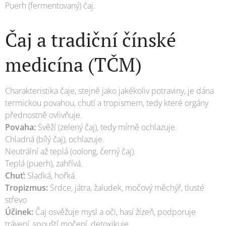
Puerh (fermentovaný) čaj.
Čaj a tradiční čínské
medicína (TČM)
Charakteristika čaje, stejně jako jakékoliv potraviny, je dána
termickou povahou, chutí a tropismem, tedy které orgány
přednostně ovlivňuje.
Povaha:
Svěží (zelený čaj), tedy mírně ochlazuje.
Chladná (bílý čaj), ochlazuje.
Neutrální až teplá (oolong, černý čaj).
Teplá (puerh), zahřívá.
Chuť:
Sladká, hořká.
Tropizmus:
Srdce, játra, žaludek, močový měchýř, tlusté
střevo
Účinek:
Čaj osvěžuje mysl a oči, hasí žízeň, podporuje
trávení, spouští močení, detoxikuje.