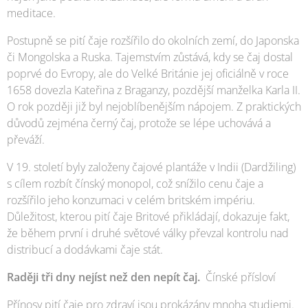
meditace.
Postupně se pití čaje rozšířilo do okolních zemí, do Japonska
či Mongolska a Ruska. Tajemstvím zůstává, kdy se čaj dostal
poprvé do Evropy, ale do Velké Británie jej oficiálně v roce
1658 dovezla Kateřina z Braganzy, pozdější manželka Karla II.
O rok později již byl nejoblíbenějším nápojem. Z praktických
důvodů zejména černý čaj, protože se lépe uchovává a
převáží.
V 19. století byly založeny čajové plantáže v Indii (Dardžiling)
s cílem rozbít čínský monopol, což snížilo cenu čaje a
rozšířilo jeho konzumaci v celém britském impériu.
Důležitost, kterou pití čaje Britové přikládají, dokazuje fakt,
že během první i druhé světové války převzal kontrolu nad
distribucí a dodávkami čaje stát.
Raději tři dny nejíst než den nepít čaj.
Čínské přísloví
Přínosy pití čaje pro zdraví jsou prokázány mnoha studiemi.