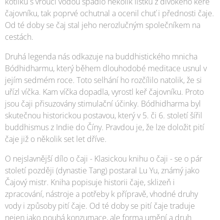
kotlíku s vroucí vodou spadlo několik lístků z divokého keře
čajovníku, tak poprvé ochutnal a ocenil chuť i přednosti čaje.
Od té doby se čaj stal jeho nerozlučným společníkem na
cestách.
Druhá legenda nás odkazuje na buddhistického mnicha
Bódhidharmu, který během dlouhodobé meditace usnul v
jejím sedmém roce. Toto selhání ho rozčílilo natolik, že si
uřízl víčka. Kam víčka dopadla, vyrostl keř čajovníku. Proto
jsou čaji přisuzovány stimulační účinky. Bódhidharma byl
skutečnou historickou postavou, který v 5. či 6. století šířil
buddhismus z Indie do Číny. Pravdou je, že lze doložit pití
čaje již o několik set let dříve.
O nejslavnější dílo o čaji - Klasickou knihu o čaji - se o pár
století později (dynastie Tang) postaral Lu Yu, známý jako
Čajový mistr. Kniha popisuje historii čaje, sklizeň i
zpracování, nástroje a potřeby k přípravě, vhodné druhy
vody i způsoby pití čaje. Od té doby se pití čaje traduje
nejen jako pouhá konzumace, ale forma umění a druh