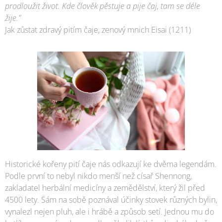
prodloužit život. Kde člověk pěstuje a pije čaj, tam se déle
žije."
Jak zůstat zdravý pitím čaje, zenový mnich Eisai (1211)
Historické kořeny pití čaje nás odkazují ke dvěma legendám.
Podle první to nebyl nikdo menší než císař Shennong,
zakladatel herbální medicíny a zemědělství, který žil před
4500 lety. Sám na sobě poznával účinky stovek různých bylin,
vynalezl nejen pluh, ale i hrábě a způsob setí. Jednou mu do