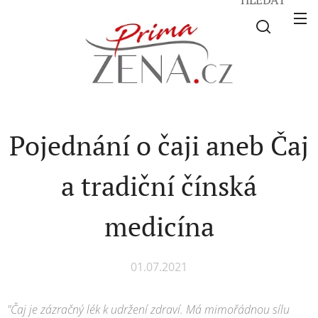
Pojednání o čaji aneb Čaj
a tradiční čínská
medicína
01.07.2021
"Čaj je zázračný lék k udržení zdraví. Má mimořádnou sílu