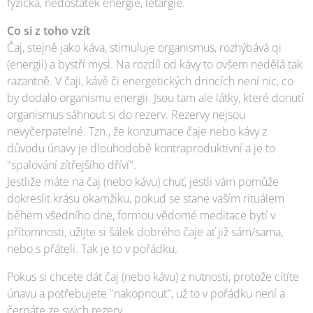
fyzická, nedostatek energie, letargie.
Co si z toho vzít
Čaj, stejně jako káva, stimuluje organismus, rozhýbává qi
(energii) a bystří mysl. Na rozdíl od kávy to ovšem nedělá tak
razantně. V čaji, kávě či energetických drincích není nic, co
by dodalo organismu energii. Jsou tam ale látky, které donutí
organismus sáhnout si do rezerv. Rezervy nejsou
nevyčerpatelné. Tzn., že konzumace čaje nebo kávy z
důvodu únavy je dlouhodobě kontraproduktivní a je to
"spalování zítřejšího dříví".
Jestliže máte na čaj (nebo kávu) chuť, jestli vám pomůže
dokreslit krásu okamžiku, pokud se stane vaším rituálem
během všedního dne, formou vědomé meditace bytí v
přítomnosti, užijte si šálek dobrého čaje ať již sám/sama,
nebo s přáteli. Tak je to v pořádku.
Pokus si chcete dát čaj (nebo kávu) z nutnosti, protože cítíte
únavu a potřebujete "nakopnout", už to v pořádku není a
čerpáte ze svých rezerv.