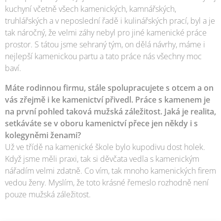
kuchyní včetně všech kamenických, kamnářských,
truhlářských a v neposlední řadě i kulinářských prací, byl a je
tak náročný, že velmi záhy nebyl pro jiné kamenické práce
prostor. S tátou jsme sehraný tým, on dělá návrhy, máme i
nejlepší kamenickou partu a tato práce nás všechny moc
baví.
Máte rodinnou firmu, stále spolupracujete s otcem a on
vás zřejmě i ke kamenictví přivedl. Práce s kamenem je
na první pohled taková mužská záležitost. Jaká je realita,
setkáváte se v oboru kamenictví přece jen někdy i s
kolegyněmi ženami?
Už ve třídě na kamenické škole bylo kupodivu dost holek.
Když jsme měli praxi, tak si děvčata vedla s kamenickým
nářadím velmi zdatně. Co vím, tak mnoho kamenických firem
vedou ženy. Myslím, že toto krásné řemeslo rozhodně není
pouze mužská záležitost.