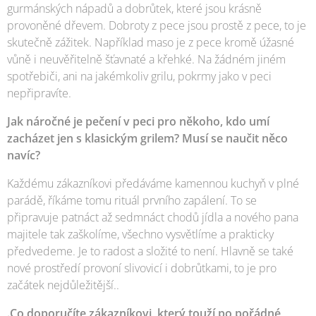
gurmánských nápadů a dobrůtek, které jsou krásně
provoněné dřevem. Dobroty z pece jsou prostě z pece, to je
skutečně zážitek. Například maso je z pece kromě úžasné
vůně i neuvěřitelně šťavnaté a křehké. Na žádném jiném
spotřebiči, ani na jakémkoliv grilu, pokrmy jako v peci
nepřipravíte.
Jak náročné je pečení v peci pro někoho, kdo umí
zacházet jen s klasickým grilem? Musí se naučit něco
navíc?
Každému zákazníkovi předáváme kamennou kuchyň v plné
parádě, říkáme tomu rituál prvního zapálení. To se
připravuje patnáct až sedmnáct chodů jídla a nového pana
majitele tak zaškolíme, všechno vysvětlíme a prakticky
předvedeme. Je to radost a složité to není. Hlavně se také
nové prostředí provoní slivovicí i dobrůtkami, to je pro
začátek nejdůležitější..
.Co doporučíte zákazníkovi, který touží po pořádné