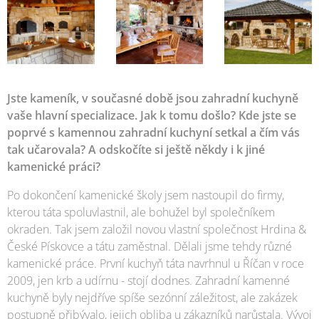
Jste kameník, v současné době jsou zahradní kuchyně
vaše hlavní specializace. Jak k tomu došlo? Kde jste se
poprvé s kamennou zahradní kuchyní setkal a čím vás
tak učarovala? A odskočíte si ještě někdy i k jiné
kamenické práci?
Po dokončení kamenické školy jsem nastoupil do firmy,
kterou táta spoluvlastnil, ale bohužel byl společníkem
okraden. Tak jsem založil novou vlastní společnost Hrdina &
České Pískovce a tátu zaměstnal. Dělali jsme tehdy různé
kamenické práce. První kuchyň táta navrhnul u Říčan v roce
2009, jen krb a udírnu - stojí dodnes. Zahradní kamenné
kuchyně byly nejdříve spíše sezónní záležitost, ale zakázek
postupně přibývalo, jejich obliba u zákazníků narůstala. Vývoj