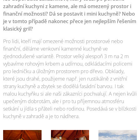
zahradní kuchyni z kamene, ale má omezený prostor i
finanční možnosti? Dá se postavit i mini kuchyně? Nebo
je v tomto případě nakonec přece jen nejlepším řešením
klasický gril?
Pro lidi, kteří mají omezené možnosti prostorové nebo
finanční, děláme venkovní kamenné kuchyně ve
zjednodušené variantě. Prostor velký alespoň 3 m na 2 m
vybavíme rohovým krbem a udírnou, odkládacími policemi
pro ledničku a úložným prostorem pro dřevo. Obklady,
které jsou drahé, použijeme např. jen rustikálně z vnitřní
strany kuchyně a zbytek se dodělá fasádní barvou. I tak
malou kuchyňku si ale naši zákazníci pochvalují. A nejen kvůli
upečeným dobrotám, ale i pro tu příjemnou atmosféru
setkání u jídla s přáteli nebo rodinou. Posedává se v blízkosti
kuchyně v zahradě a je to nádhera.