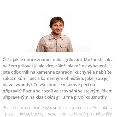
Češi, jak je dobře známo, milují grilování. Možností, jak a
na čem grilovat je ale více, záleží hlavně na vybavení.
Jste odborník na kamenné zahradní kuchyně a nabízíte
zákazníkům i pec s kamenným ohništěm. Jaké jsou její
hlavní výhody? Co všechno se v takové peci dá
připravit? Pozná se rozdíl ve srovnání se stejným jídlem
připraveným na klasickém grilu "na první kousnutí"?
Pec je naprosto skvělé vybavení, kde upečete takřka cokoliv
- pizzu, chleba, buchty i maso. Hodí se hlavně pro milovníky