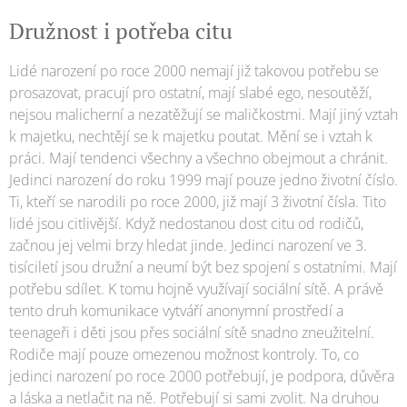
Družnost i potřeba citu
Lidé narození po roce 2000 nemají již takovou potřebu se
prosazovat, pracují pro ostatní, mají slabé ego, nesoutěží,
nejsou malicherní a nezatěžují se maličkostmi. Mají jiný vztah
k majetku, nechtějí se k majetku poutat. Mění se i vztah k
práci. Mají tendenci všechny a všechno obejmout a chránit.
Jedinci narození do roku 1999 mají pouze jedno životní číslo.
Ti, kteří se narodili po roce 2000, již mají 3 životní čísla. Tito
lidé jsou citlivější. Když nedostanou dost citu od rodičů,
začnou jej velmi brzy hledat jinde. Jedinci narození ve 3.
tisíciletí jsou družní a neumí být bez spojení s ostatními. Mají
potřebu sdílet. K tomu hojně využívají sociální sítě. A právě
tento druh komunikace vytváří anonymní prostředí a
teenageři i děti jsou přes sociální sítě snadno zneužitelní.
Rodiče mají pouze omezenou možnost kontroly. To, co
jedinci narození po roce 2000 potřebují, je podpora, důvěra
a láska a netlačit na ně. Potřebují si sami zvolit. Na druhou