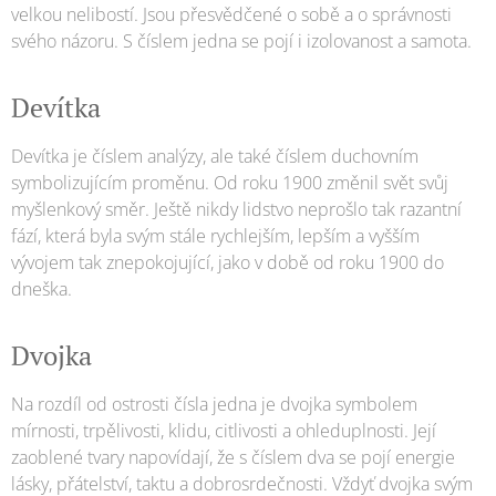
velkou nelibostí. Jsou přesvědčené o sobě a o správnosti
svého názoru. S číslem jedna se pojí i izolovanost a samota.
Devítka
Devítka je číslem analýzy, ale také číslem duchovním
symbolizujícím proměnu. Od roku 1900 změnil svět svůj
myšlenkový směr. Ještě nikdy lidstvo neprošlo tak razantní
fází, která byla svým stále rychlejším, lepším a vyšším
vývojem tak znepokojující, jako v době od roku 1900 do
dneška.
Dvojka
Na rozdíl od ostrosti čísla jedna je dvojka symbolem
mírnosti, trpělivosti, klidu, citlivosti a ohleduplnosti. Její
zaoblené tvary napovídají, že s číslem dva se pojí energie
lásky, přátelství, taktu a dobrosrdečnosti. Vždyť dvojka svým