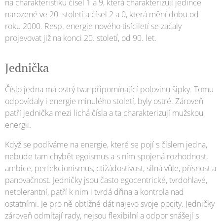
na charakteristiku čísel 1 a 9, která charakterizují jedince
narozené ve 20. století a čísel 2 a 0, která mění dobu od
roku 2000. Resp. energie nového tisíciletí se začaly
projevovat již na konci 20. století, od 90. let.
Jednička
Číslo jedna má ostrý tvar připomínající polovinu šipky. Tomu
odpovídaly i energie minulého století, byly ostré. Zároveň
patří jednička mezi lichá čísla a ta charakterizují mužskou
energii.
Když se podíváme na energie, které se pojí s číslem jedna,
nebude tam chybět egoismus a s ním spojená rozhodnost,
ambice, perfekcionismus, ctižádostivost, silná vůle, přísnost a
panovačnost. Jedničky jsou často egocentrické, tvrdohlavé,
netolerantní, patří k nim i tvrdá dřina a kontrola nad
ostatními. Je pro ně obtížné dát najevo svoje pocity. Jedničky
zároveň odmítají rady, nejsou flexibilní a odpor snášejí s