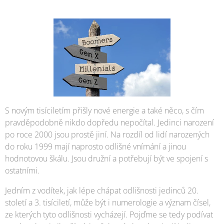
S novým tisíciletím přišly nové energie a také něco, s čím
pravděpodobně nikdo dopředu nepočítal. Jedinci narození
po roce 2000 jsou prostě jiní. Na rozdíl od lidí narozených
do roku 1999 mají naprosto odlišné vnímání a jinou
hodnotovou škálu. Jsou družní a potřebují být ve spojení s
ostatními.
Jedním z vodítek, jak lépe chápat odlišnosti jedinců 20.
století a 3. tisíciletí, může být i numerologie a význam čísel,
ze kterých tyto odlišnosti vycházejí. Pojďme se tedy podívat