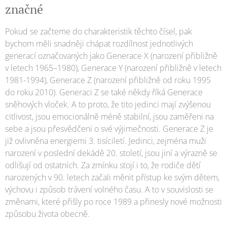
značné
Pokud se začteme do charakteristik těchto čísel, pak
bychom měli snadněji chápat rozdílnost jednotlivých
generací označovaných jako Generace X (narození přibližně
v letech 1965–1980), Generace Y (narození přibližně v letech
1981-1994), Generace Z (narození přibližně od roku 1995
do roku 2010). Generaci Z se také někdy říká Generace
sněhových vloček. A to proto, že tito jedinci mají zvýšenou
citlivost, jsou emocionálně méně stabilní, jsou zaměřeni na
sebe a jsou přesvědčeni o své výjimečnosti. Generace Z je
již ovlivněna energiemi 3. tisíciletí. Jedinci, zejména muži
narození v poslední dekádě 20. století, jsou jiní a výrazně se
odlišují od ostatních. Za zmínku stojí i to, že rodiče dětí
narozených v 90. letech začali měnit přístup ke svým dětem,
výchovu i způsob trávení volného času. A to v souvislosti se
změnami, které přišly po roce 1989 a přinesly nové možnosti
způsobu života obecně.