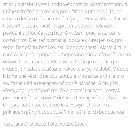
stranu potřebují vést k zodpovědnosti za vlastní rozhodnutí.
Což je náročné pro rodiče, pro učitele a pro okolí. To, co
mnoho dětí v současné době trápí, je nedostatek společně
tráveného času s rodiči. Např. při sledování televize,
povídání si. Rodiče jsou hodně vytíženi prací a starostí o
domácnost. Děti též postrádají dostatek času jen tak, pro
sebe. Bez plánů, bez kroužků, bez povinností. Alarmující je i
narůstající počet případů sebepoškozování a zároveň snížení
věkové hranice sebepoškozování. Příčin je několik a je
možné je hledat v současné hektické a rychlé době. V době,
kdy mnohé věci již nejsou tabu, ale srovnat se s tím je pro
současné děti a teenagery očividně náročné. A tak přeji
všem, aby "jedničkoví" rodiče a ostatní nacházeli cesty k
porozumění "dvojkovým" dětem a teenagerům a obráceně.
Oni jsou totiž naše budoucnost. A svým chováním a
příkladem již nyní spoluvytváříme naši i jejich budoucnost.
Text: Jana Drahotová, Foto: Adobe Stock