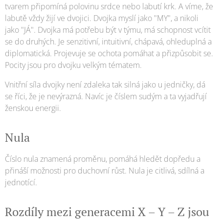
tvarem připomíná polovinu srdce nebo labutí krk. A víme, že
labutě vždy žijí ve dvojici. Dvojka myslí jako "MY", a nikoli
jako "JÁ". Dvojka má potřebu být v týmu, má schopnost vcítit
se do druhých. Je senzitivní, intuitivní, chápavá, ohleduplná a
diplomatická. Projevuje se ochota pomáhat a přizpůsobit se.
Pocity jsou pro dvojku velkým tématem.
Vnitřní síla dvojky není zdaleka tak silná jako u jedničky, dá
se říci, že je nevýrazná. Navíc je číslem sudým a ta vyjadřují
ženskou energii.
Nula
Číslo nula znamená proměnu, pomáhá hledět dopředu a
přináší možnosti pro duchovní růst. Nula je citlivá, sdílná a
jednotící.
Rozdíly mezi generacemi X – Y – Z jsou