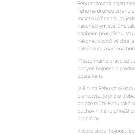
Fehu znamená nejen zisk 
Fehu na druhou stranu ur
majetku a financí. Jak jed
nekonečným svárům, takže 
osobním prospěchu. V tak
nakonec skončí všichni jak
nakládáno, znamená hoto
Přesto máme právo užít si
bohyně hojnosti a plodnos
dostatkem.
Je-li runa Fehu ve výklad
blahobytu. Je proto třeba
poloze může Fehu také si
duchovní. Fehu přináší po
problémy.
Klíčová slova: hojnost, boh