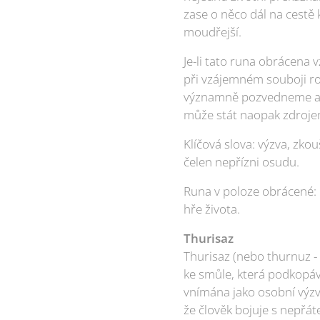
zase o něco dál na cestě
moudřejší.
Je-li tato runa obrácena 
při vzájemném souboji rozt
významně pozvedneme a po
může stát naopak zdrojem
Klíčová slova: výzva, zko
čelen nepřízni osudu.
Runa v poloze obrácené: n
hře života.
Thurisaz
Thurisaz (nebo thurnuz - 
ke smůle, která podkopáv
vnímána jako osobní výzva
že člověk bojuje s nepřát