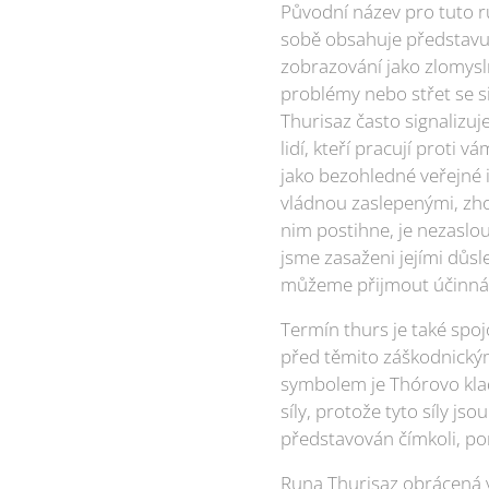
Původní název pro tuto ru
sobě obsahuje představu 
zobrazování jako zlomysln
problémy nebo střet se s
Thurisaz často signalizuj
lidí, kteří pracují proti
jako bezohledné veřejné i
vládnou zaslepenými, zho
nim postihne, je nezaslou
jsme zasaženi jejími důsle
můžeme přijmout účinná 
Termín thurs je také spo
před těmito záškodnickým
symbolem je Thórovo klad
síly, protože tyto síly js
představován čímkoli, pom
Runa Thurisaz obrácená v