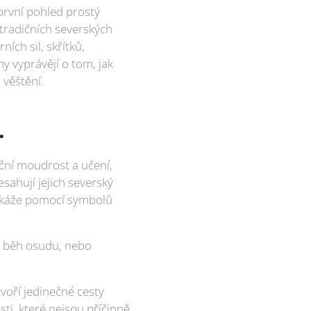
 první pohled prostý
 tradičních severských
ch sil, skřítků,
hy vyprávějí o tom, jak
 věštění.
.
iční moudrost a učení,
sahují jejich severský
dokáže pomocí symbolů
t běh osudu, nebo
voří jedinečné cesty
ti, které nejsou příčinně