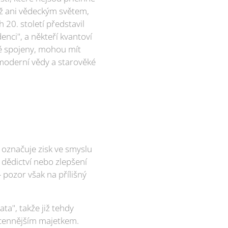
iž ani vědeckým světem,
20. století představil
enci", a někteří kvantoví
nně spojeny, mohou mít
 moderní vědy a starověké
označuje zisk ve smyslu
dědictví nebo zlepšení
- pozor však na přílišný
a", takže již tehdy
jcennějším majetkem.