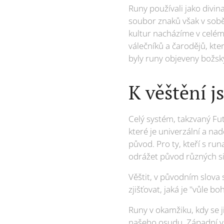
Runy používali jako divin
soubor znaků však v sobě 
kultur nacházíme v celém
válečníků a čarodějů, kter
byly runy objeveny božský
K věštění 
Celý systém, takzvaný Fu
které je univerzální a na
původ. Pro ty, kteří s r
odrážet původ různých sit
Věštit, v původním slova
zjišťovat, jaká je "vůle 
Runy v okamžiku, kdy se 
našeho osudu. Západní vě