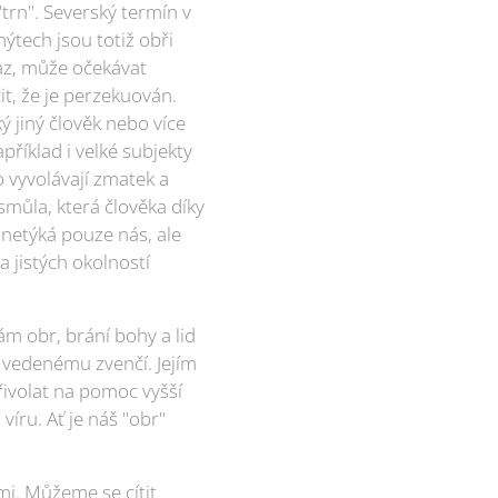
trn". Severský termín v
tech jsou totiž obři
saz, může očekávat
t, že je perzekuován.
ý jiný člověk nebo více
příklad i velké subjekty
 vyvolávají zmatek a
můla, která člověka díky
 netýká pouze nás, ale
a jistých okolností
m obr, brání bohy a lid
 vedenému zvenčí. Jejím
ivolat na pomoc vyšší
víru. Ať je náš "obr"
i. Můžeme se cítit