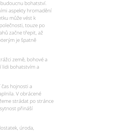
v budoucnu bohatství.
vními aspekty hromadění
jetku může vést k
polečnosti, touze po
hů začne třepit, až
 kterým je špatně
strážci země, bohové a
 lidi bohatstvím a
 čas hojnosti a
aplnila. V obrácené
ůžeme strádat po stránce
sytnost přináší
 dostatek, úroda,