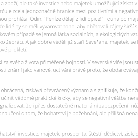
a zboží, ale také investice nebo majetek umožňující získat 
čuje zcela jednoznačně hranice mezi pozitivními a negati
nou prohlásil Ódin: "Peníze dělají z lidí opice!" Touha po ma
lidé by se měli vyvarovat toho, aby obětovali zájmy širší s
ovém případě se jemná látka sociálních, a ekologických vzta
o žebráci. A jak dobře věděli již staří Seveřané, majetek, se
vé prokletí.
 za svého života přiměřené hojnosti. V severské víře jsou 
ti známí jako vanové, uctíváni právě proto, že obdarovávají
u obrácená, získává převrácený význam a signifikuje, že končí
 učinit vědomé praktické kroky, aby se negativní věštba nen
gnalizovat, že i přes dostatečné materiální zabezpečení m
naučení o tom, že bohatství je požehnání, ale přílišná nena
atství, investice, majetek, prosperita, štěstí, dědictví, zisk,