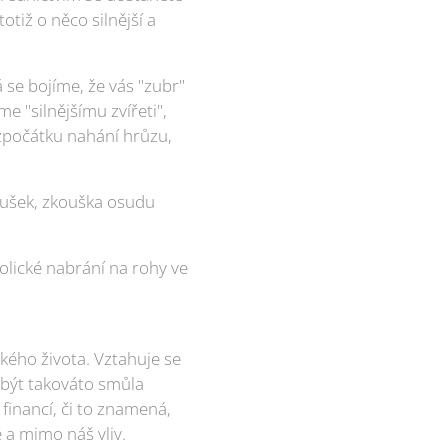
tiž o něco silnější a
 se bojíme, že vás "zubr"
e "silnějšímu zvířeti",
zpočátku nahání hrůzu,
koušek, zkouška osudu
olické nabrání na rohy ve
ského života. Vztahuje se
 být takováto smůla
 financí, či to znamená,
é a mimo náš vliv.