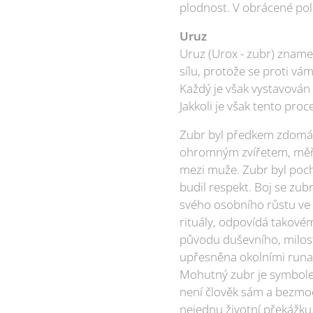
plodnost. V obrácené pol
Uruz
Uruz (Urox - zubr) zname
sílu, protože se proti vá
Každý je však vystavován 
Jakkoli je však tento pro
Zubr byl předkem zdomácn
ohromným zvířetem, měříc
mezi muže. Zubr byl poch
budil respekt. Boj se zu
svého osobního růstu ve s
rituály, odpovídá takovém
původu duševního, milost
upřesněna okolními runami
Mohutný zubr je symbolem
není člověk sám a bezmocn
nejednu životní překážku