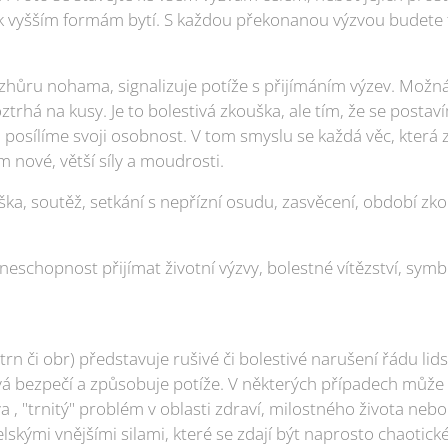
 k vyšším formám bytí. S každou překonanou výzvou budete to
vzhůru nohama, signalizuje potíže s přijímáním výzev. Možná
rhá na kusy. Je to bolestivá zkouška, ale tím, že se postavím
sílíme svoji osobnost. V tom smyslu se každá věc, která 
 nové, větší síly a moudrosti.
uška, soutěž, setkání s nepřízní osudu, zasvěcení, období z
eschopnost přijímat životní výzvy, bolestné vítězství, symb
trn či obr) představuje rušivé či bolestivé narušení řádu lid
á bezpečí a způsobuje potíže. V některých případech může
 , "trnitý" problém v oblasti zdraví, milostného života nebo
elskými vnějšími silami, které se zdají být naprosto chaotick