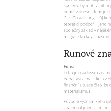
spojeny, by mohly mít ně
neboť v dnešní době je st
Carl Gustav Jung svůj kon
teoretici podpořili jeho 
společný základ v nějaké
magie - dva kdysi nesmiřit
Runové zn
Fehu
Fehu je osudovým znamen
bohatství a majetku a v 
finanční situace či to, že
materialismus.
Původní význam Fehu byl 
znamenal jmění a hojnost