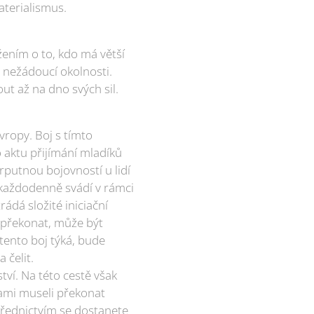
aterialismus.
žením o to, kdo má větší
é nežádoucí okolnosti.
ut až na dno svých sil.
vropy. Boj s tímto
 aktu přijímání mladíků
putnou bojovností u lidí
 každodenně svádí v rámci
ádá složité iniciační
a překonat, může být
tento boj týká, bude
 čelit.
ví. Na této cestě však
sami museli překonat
třednictvím se dostanete