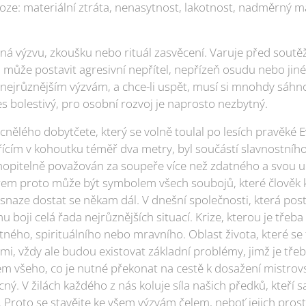
oze: materiální ztráta, nenasytnost, lakotnost, nadměrný m
ná výzvu, zkoušku nebo rituál zasvěcení. Varuje před soutě
m může postavit agresivní nepřítel, nepřízeň osudu nebo jin
nejrůznějším výzvám, a chce-li uspět, musí si mnohdy sáhno
ces bolestivý, pro osobní rozvoj je naprosto nezbytný.
ělého dobytčete, který se volně toulal po lesích pravěké E
ím v kohoutku téměř dva metry, byl součástí slavnostního
opitelně považován za soupeře více než zdatného a svou ur
brem proto může být symbolem všech soubojů, které člověk
naze dostat se někam dál. V dnešní společnosti, která postr
u boji celá řada nejrůznějších situací. Krize, kterou je třeb
ného, spirituálního nebo mravního. Oblast života, které se 
, vždy ale budou existovat základní problémy, jimž je třeba
 všeho, co je nutné překonat na cestě k dosažení mistrovst
ý. V žilách každého z nás koluje síla našich předků, kteří 
. Proto se stavějte ke všem výzvám čelem, neboť jejich pros