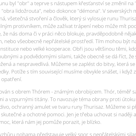
nu byl "obr" a teprve s nástupem křesťanství se změnil na "
"obra lidožrouta", nebo dokonce "démona". V severských mý
á, všetečná stvoření a člověk, který si vylosuje runu Thuri
ilným protivníkem, může zažívat trápení nebo může mít poci
e, že nás doma či v práci něco blokuje, pravděpodobně nějak
 vám, nebo všeobecně nepřátelské prostředí. Tím mohou být na
nstituce nebo velké kooperace. Obři jsou většinou těmi, kdo
ubnými a podvědomými silami, takže obecně se dá říct, že s
žená a nespravedlivá. Můžeme se zaplést do bitvy, která se
dky. Potíže s tím související musíme obvykle snášet, i když z
opatření.
jován s obrem Thórem - známým obrobijcem. Thór, téměř sá
i a vzpurnými titány. To navozuje téma obrany proti útoku
ivo, ochranný amulet ve tvaru runy Thurisaz. Můžeme si př
ou skutečné a ochotné pomoci. Jen je třeba uchovat si naději a 
oc, která nám jej pomůže porazit, je blízko.
zhůru nohama představuje velký spor s nepřátelskými silam