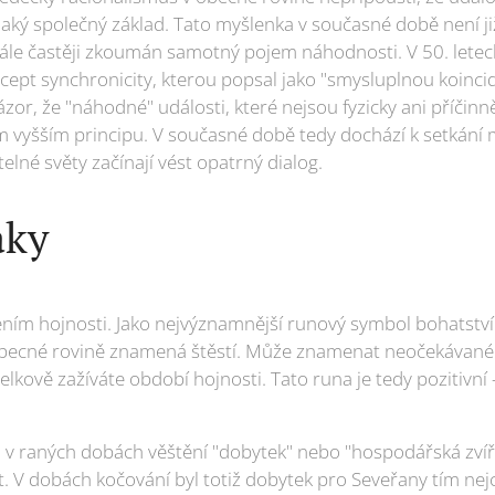
jaký společný základ. Tato myšlenka v současné době není j
ále častěji zkoumán samotný pojem náhodnosti. V 50. letech 
cept synchronicity, kterou popsal jako "smysluplnou koincid
názor, že "náhodné" události, které nejsou fyzicky ani příči
m vyšším principu. V současné době tedy dochází k setkání
elné světy začínají vést opatrný dialog.
aky
ím hojnosti. Jako nejvýznamnější runový symbol bohatství 
obecné rovině znamená štěstí. Může znamenat neočekávané 
 celkově zažíváte období hojnosti. Tato runa je tedy pozitivní 
v raných dobách věštění "dobytek" nebo "hospodářská zvířat
. V dobách kočování byl totiž dobytek pro Seveřany tím ne