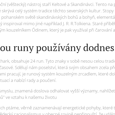
ační (věštecký) nástroj staří Keltové a Skandinávci. Tento na
skrývá celý systém tradice těchto severských kultur. Stopy
 pohanském světě skandinávských bohů a bohyň, elementární
ý inspiroval mimo jiné například J. R. R.Tolkiena. Staré příbě
m kouzelníkem Ódinem, který je pak využíval při čarování a
jsou runy používány dodnes
thark, obsahuje 24 run. Tyto znaky v sobě nesou celou trad
dčasové. Sdělují nám poselství, která svým obsahem zcela pře
unami pracují, je runový systém kouzelným zrcadlem, které 
uací a nabízí rady a poučení.
 smyslu, znamená doslova odhalovat vyšší významy, nahlíže
bohů" ve vztahu k našemu životu
jich ptáme, věrně zaznamenávají energetické pohyby, které t
decký racionalismus v obecné rovině nepřipouští, že událos