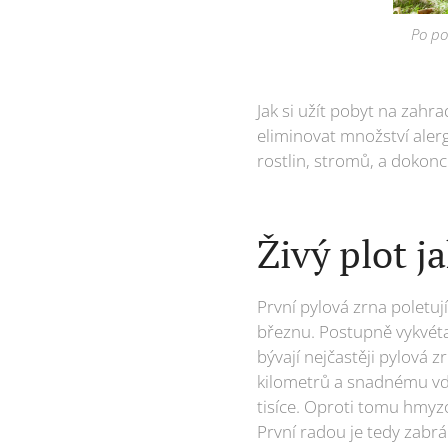
Po pob
Jak si užít pobyt na zahra
eliminovat množství aler
rostlin, stromů, a dokonc
Živý plot j
První pylová zrna poletuj
březnu. Postupně vykvétaj
bývají nejčastěji pylová 
kilometrů a snadnému vde
tisíce. Oproti tomu hmyz
První radou je tedy zabrá