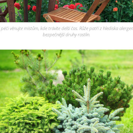
 péči věnujte místům, kde trávíte delší čas. Růže patří z hlediska alerge
bezpečnější druhy rostlin.