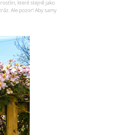
rostlin, které stejně jako
tráz. Ale pozor! Aby samy