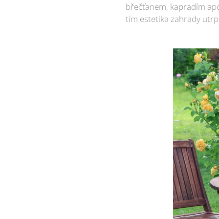
břečťanem, kapradím apod
tím estetika zahrady utrpí