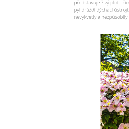
představuje živý plot - čí
pyl dráždí dýchací ústroj
nevykvetly a nezpůsobily c