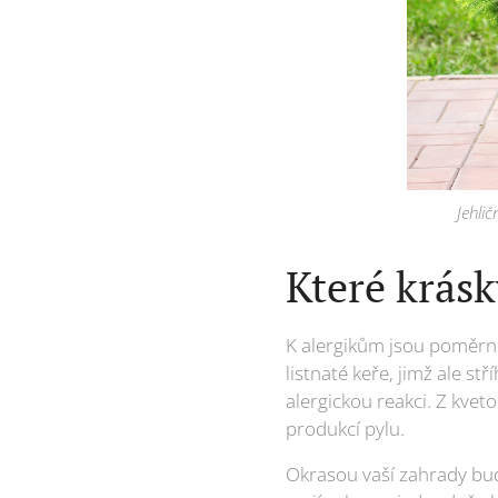
Jehlič
Které krás
K alergikům jsou poměrně
listnaté keře, jimž ale s
alergickou reakci. Z kvet
produkcí pylu.
Okrasou vaší zahrady budo