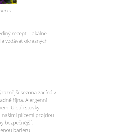
 vám to
ediný recept - lokálně
ela vzdávat okrasných
výraznější sezóna začíná v
adně října. Alergenní
em. Uletí i stovky
 našimi plícemi projdou
ky bezpečnější.
ozenou bariéru