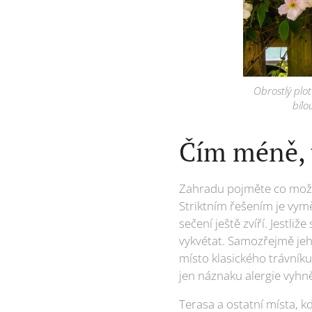
Obrostlý plot
bílo
Čím méně, 
Zahradu pojměte co možn
Striktním řešením je vymě
sečení ještě zvíří. Jestli
vykvétat. Samozřejmě jeh
místo klasického trávníku
jen náznaku alergie vyhn
Terasa a ostatní místa, k