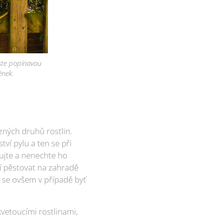
uste popínavou
ének.
ných druhů rostlin.
ví pylu a ten se při
žujte a nenechte ho
í pěstovat na zahradě
é se ovšem v případě byť
kvetoucími rostlinami,