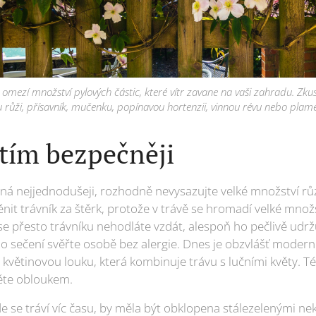
 omezí množství pylových částic, které vítr zavane na vaši zahradu. Zk
u růži, přísavník, mučenku, popínavou hortenzii, vinnou révu nebo plam
tím bezpečněji
á nejjednodušeji, rozhodně nevysazujte velké množství růz
nit trávník za štěrk, protože v trávě se hromadí velké množst
že se přesto trávníku nehodláte vzdát, alespoň ho pečlivě udr
o sečení svěřte osobě bez alergie. Dnes je obzvlášť modern
 květinovou louku, která kombinuje trávu s lučními květy. T
ěte obloukem.
de se tráví víc času, by měla být obklopena stálezelenými ne