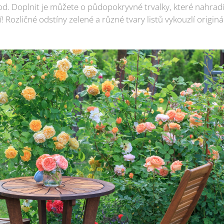
. Doplnit je můžete o půdopokryvné trvalky, které nahradí 
! Rozličné odstíny zelené a různé tvary listů vykouzlí originá