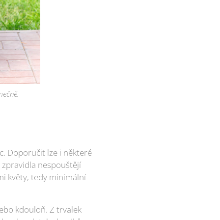
imečně.
. Doporučit lze i některé
y zpravidla nespouštějí
mi květy, tedy minimální
nebo kdouloň. Z trvalek