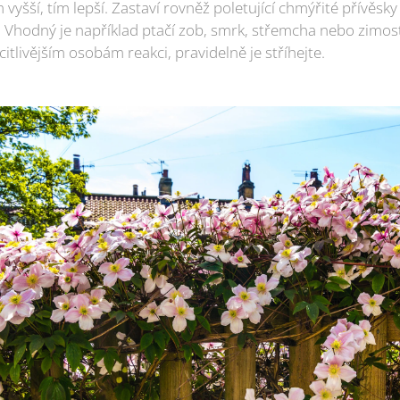
m vyšší, tím lepší. Zastaví rovněž poletující chmýřité přívěsky 
í. Vhodný je například ptačí zob, smrk, střemcha nebo zimos
itlivějším osobám reakci, pravidelně je stříhejte.