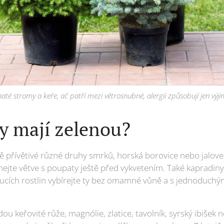
naté stromy a keře, ač patří mezi větrosnubné, alergii způsobují jen výj
ky mají zelenou?
 přívětivé různé druhy smrků, horská borovice nebo jalovec
tříhejte větve s poupaty ještě před vykvetením. Také kapradin
oucích rostlin vybírejte ty bez omamné vůně a s jednoduchý
u keřovité růže, magnólie, zlatice, tavolník, syrský ibišek 