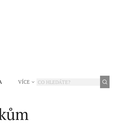
A
VÍCE
ikům