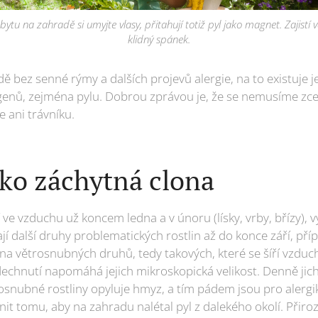
ytu na zahradě si umyjte vlasy, přitahují totiž pyl jako magnet. Zajistí
klidný spánek.
dě bez senné rýmy a dalších projevů alergie, na to existuje j
genů, zejména pylu. Dobrou zprávou je, že se nemusíme zc
e ani trávníku.
ako záchytná clona
í ve vzduchu už koncem ledna a v únoru (lísky, vrby, břízy), 
í další druhy problematických rostlin až do konce září, příp
zrna větrosnubných druhů, tedy takových, které se šíří vzduch
chnutí napomáhá jejich mikroskopická velikost. Denně jich
osnubné rostliny opyluje hmyz, a tím pádem jsou pro alergi
nit tomu, aby na zahradu nalétal pyl z dalekého okolí. Přir