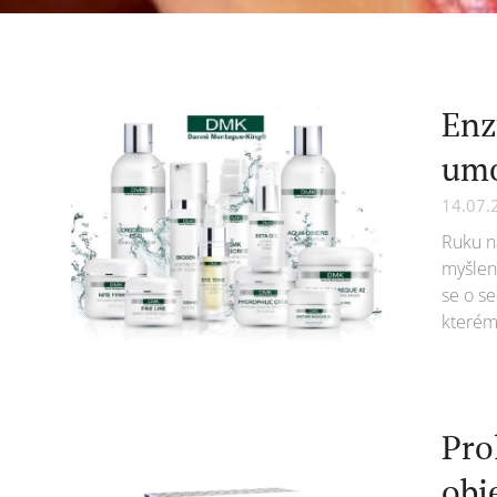
Enz
umo
14.07.
Ruku na
myšlene
se o se
kterém
Pro
obj