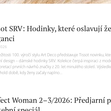
sot SRV: Hodinky, které oslavují že
ganci
2026
ležitosti 100. výročí stylu Art Deco představuje Tissot novinku, kt
 design – dámské hodinky SRV. Kolekce čerpá inspiraci z mode
pretací prvních návrhů značky z 20. let minulého století. Výsled
hold době, kdy ženy začaly naplno...
fect Woman 2–3/2026: Předjarní pr
tební speciál