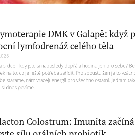
ymoterapie DMK v Galapě: když pé
cní lymfodrenáž celého těla
2026
 srdce - kdy jste si naposledy dopřála hodinu jen pro sebe? Be
k na to, co je ještě potřeba zařídit. Pro spoustu žen je to vzácn
be staráme, nám vracejí energii pro všechno ostatní. Jedním tak
 si dnes povíme.
lacton Colostrum: Imunita začíná 
evte sílu orálních probiotik