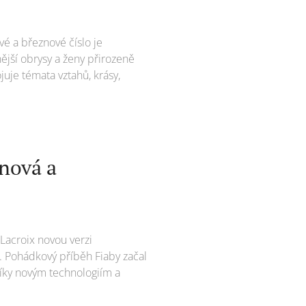
é a březnové číslo je
ější obrysy a ženy přirozeně
uje témata vztahů, krásy,
nová a
 Lacroix novou verzi
. Pohádkový příběh Fiaby začal
 díky novým technologiím a