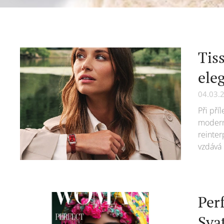
Tis
ele
04.03.
Při pří
moderní
reinter
vzdává 
Per
Sva