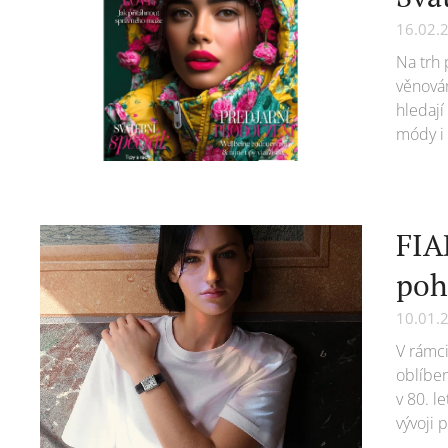
16.02.
Na trh 
věnován
hledají
módy i 
FIA
poh
10.01.
V rámci
oblíben
v 80. l
vývoji 