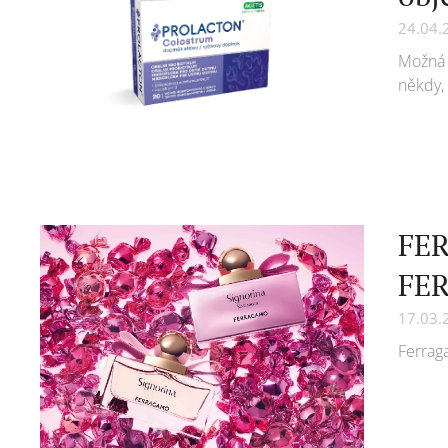
24.04.
Možná s
někdy,
FE
FE
17.03.
Ferrag