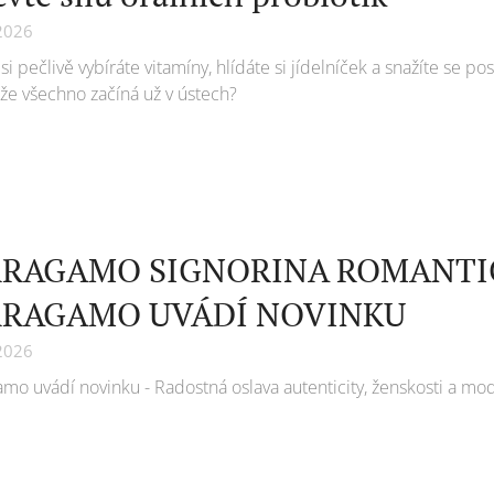
2026
i pečlivě vybíráte vitamíny, hlídáte si jídelníček a snažíte se p
 že všechno začíná už v ústech?
RRAGAMO SIGNORINA ROMANTIC
RRAGAMO UVÁDÍ NOVINKU
2026
amo uvádí novinku - Radostná oslava autenticity, ženskosti a mo