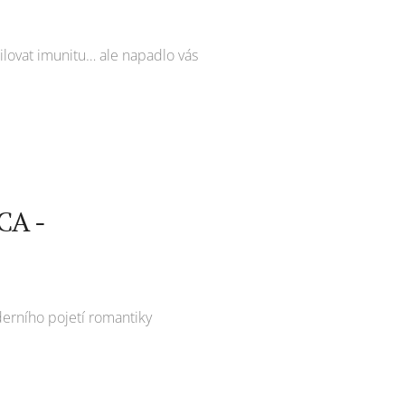
osilovat imunitu… ale napadlo vás
A -
derního pojetí romantiky