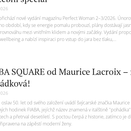
2026
přichází nové vydání magazínu Perfect Woman 2–3/2026. Únorov
o období, kdy se energie pomalu probouzí, plány dostávají jasn
 rovnováhu mezi vnitřním klidem a novými začátky. Vydání propoj
wellbeing a nabízí inspiraci pro vstup do jara bez tlaku,...
BA SQUARE od Maurice Lacroix – 
ádková!
2026
 oslav 50. let od svého založení uvádí švýcarské značka Maurice
ých hodinek FIABA, jejíchž název znamená v italštině "pohádka"
etech a přetrval desetiletí. S poctou čerpá z historie, zatímco je
připravena na zápěstí moderní ženy.