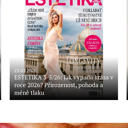
23.03.2026
ESTETIKA 3-5/26: Jak vypadá krása v
roce 2026? Přirozenost, pohoda a
méně tlaku