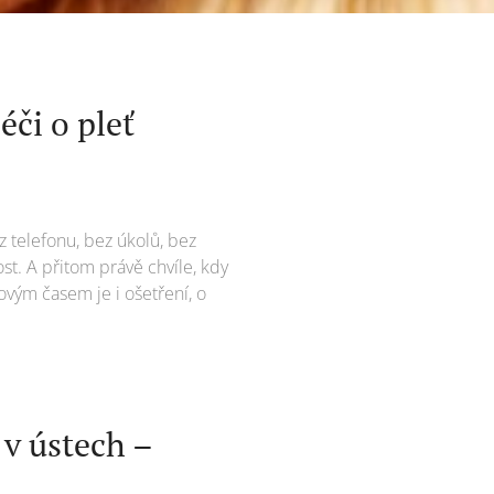
či o pleť
z telefonu, bez úkolů, bez
ost. A přitom právě chvíle, kdy
ovým časem je i ošetření, o
v ústech –