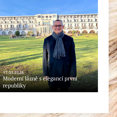
17.03.2026
Moderní lázně s elegancí první
republiky