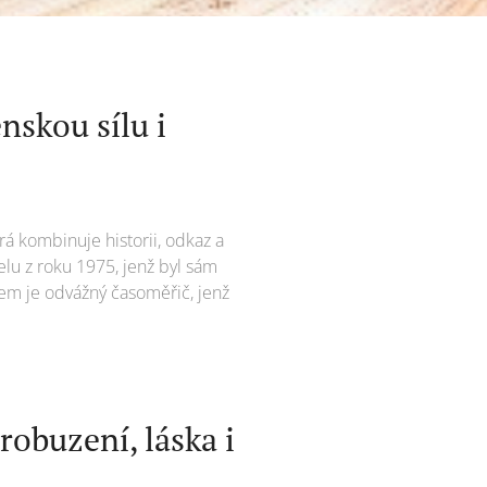
nskou sílu i
erá kombinuje historii, odkaz a
lu z roku 1975, jenž byl sám
kem je odvážný časoměřič, jenž
obuzení, láska i