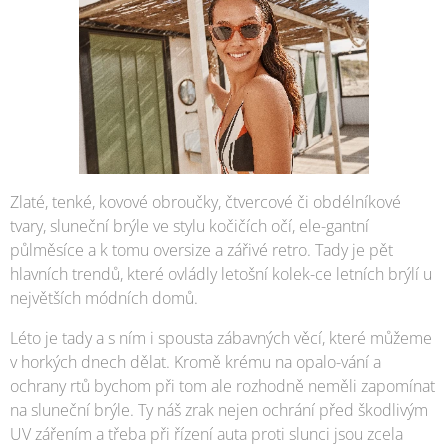
Zlaté, tenké, kovové obroučky, čtvercové či obdélníkové
tvary, sluneční brýle ve stylu kočičích očí, ele-gantní
půlměsíce a k tomu oversize a zářivé retro. Tady je pět
hlavních trendů, které ovládly letošní kolek-ce letních brýlí u
největších módních domů.
Léto je tady a s ním i spousta zábavných věcí, které můžeme
v horkých dnech dělat. Kromě krému na opalo-vání a
ochrany rtů bychom při tom ale rozhodně neměli zapomínat
na sluneční brýle. Ty náš zrak nejen ochrání před škodlivým
UV zářením a třeba při řízení auta proti slunci jsou zcela