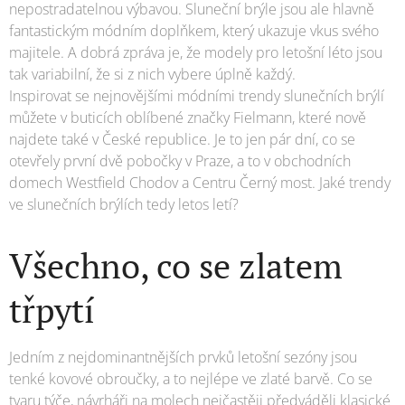
nepostradatelnou výbavou. Sluneční brýle jsou ale hlavně
fantastickým módním doplňkem, který ukazuje vkus svého
majitele. A dobrá zpráva je, že modely pro letošní léto jsou
tak variabilní, že si z nich vybere úplně každý.
Inspirovat se nejnovějšími módními trendy slunečních brýlí
můžete v buticích oblíbené značky Fielmann, které nově
najdete také v České republice. Je to jen pár dní, co se
otevřely první dvě pobočky v Praze, a to v obchodních
domech Westfield Chodov a Centru Černý most. Jaké trendy
ve slunečních brýlích tedy letos letí?
Všechno, co se zlatem
třpytí
Jedním z nejdominantnějších prvků letošní sezóny jsou
tenké kovové obroučky, a to nejlépe ve zlaté barvě. Co se
tvaru týče, návrháři na molech nejčastěji předváděli klasické