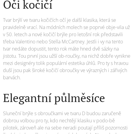
Oči kočičí
Tvar brýlí ve tvaru kočičích očí je další klasika, která se
pravidelně vrací. Na módních molech se poprvé obje-vila už
v 50. letech a nové kočičí brýle pro letošní rok představili
třeba Valentino nebo Stella McCartney. Jestli i vy na tento
tvar nedáte dopustit, tento rok máte hned dvě sázky na
jistotu. Tou první jsou užší ob-roučky, na nichž dobře vynikne
mezi designéry tolik populární estetika úhlů. Pro ty s hravou
duší jsou pak široké kočičí obroučky ve výrazných i zářivých
barvách.
Elegantní půlměsíce
Sluneční brýle s obroučkami ve tvaru D budou zaručeně
dobrou volbou pro ty, kdo nechtějí klasiku v podo-bě
pilotek, zároveň ale na sebe neradi poutají příliš pozornosti