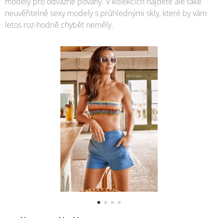
modely pro odvážné povahy. V kolekcích najdete ale také
neuvěřitelně sexy modely s průhlednými skly, které by vám
letos roz-hodně chybět neměly.