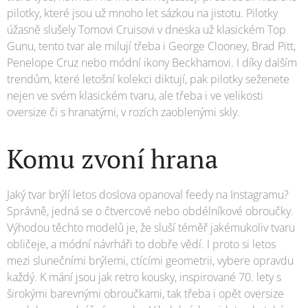
pilotky, které jsou už mnoho let sázkou na jistotu. Pilotky
úžasně slušely Tomovi Cruisovi v dneska už klasickém Top
Gunu, tento tvar ale milují třeba i George Clooney, Brad Pitt,
Penelope Cruz nebo módní ikony Beckhamovi. I díky dalším
trendům, které letošní kolekci diktují, pak pilotky seženete
nejen ve svém klasickém tvaru, ale třeba i ve velikosti
oversize či s hranatými, v rozích zaoblenými skly.
Komu zvoní hrana
Jaký tvar brýlí letos doslova opanoval feedy na Instagramu?
Správně, jedná se o čtvercové nebo obdélníkové obroučky.
Výhodou těchto modelů je, že sluší téměř jakémukoliv tvaru
obličeje, a módní návrháři to dobře vědí. I proto si letos
mezi slunečními brýlemi, ctícími geometrii, vybere opravdu
každý. K mání jsou jak retro kousky, inspirované 70. lety s
širokými barevnými obroučkami, tak třeba i opět oversize