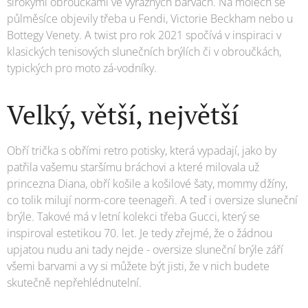
širokými obroučkami ve výrazných barvách. Na molech se
půlměsíce objevily třeba u Fendi, Victorie Beckham nebo u
Bottegy Venety. A twist pro rok 2021 spočívá v inspiraci v
klasických tenisových slunečních brýlích či v obroučkách,
typických pro moto zá-vodníky.
Velký, větší, největší
Obří trička s obřími retro potisky, která vypadají, jako by
patřila vašemu staršímu bráchovi a které milovala už
princezna Diana, obří košile a košilové šaty, mommy džíny,
co tolik milují norm-core teenageři. A teď i oversize sluneční
brýle. Takové má v letní kolekci třeba Gucci, který se
inspiroval estetikou 70. let. Je tedy zřejmé, že o žádnou
upjatou nudu ani tady nejde - oversize sluneční brýle září
všemi barvami a vy si můžete být jisti, že v nich budete
skutečně nepřehlédnutelní.