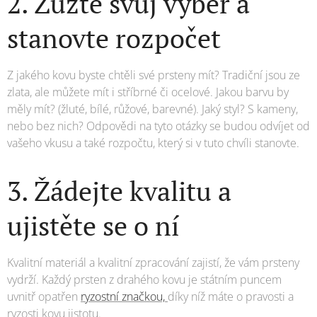
2. Zužte svůj výběr a
stanovte rozpočet
Z jakého kovu byste chtěli své prsteny mít? Tradiční jsou ze
zlata, ale můžete mít i stříbrné či ocelové. Jakou barvu by
měly mít? (žluté, bílé, růžové, barevné). Jaký styl? S kameny,
nebo bez nich? Odpovědi na tyto otázky se budou odvíjet od
vašeho vkusu a také rozpočtu, který si v tuto chvíli stanovte.
3. Žádejte kvalitu a
ujistěte se o ní
Kvalitní materiál a kvalitní zpracování zajistí, že vám prsteny
vydrží. Každý prsten z drahého kovu je státním puncem
uvnitř opatřen
ryzostní značkou,
díky níž máte o pravosti a
ryzosti kovu jistotu.