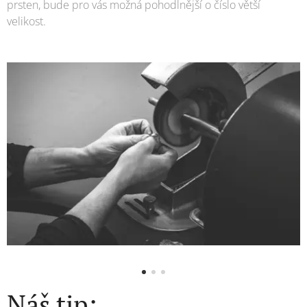
prsten, bude pro vás možná pohodlnější o číslo větší
velikost.
Náš tip: