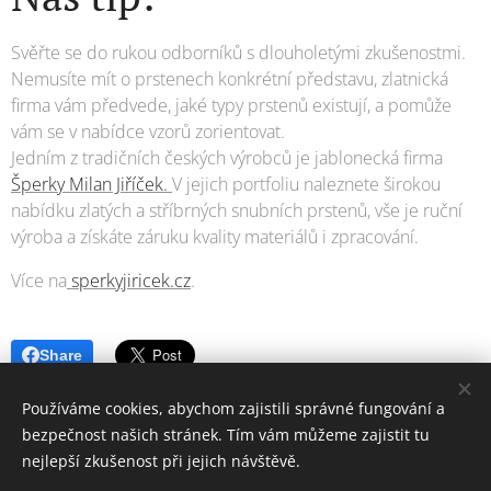
Svěřte se do rukou odborníků s dlouholetými zkušenostmi.
Nemusíte mít o prstenech konkrétní představu, zlatnická
firma vám předvede, jaké typy prstenů existují, a pomůže
vám se v nabídce vzorů zorientovat.
Jedním z tradičních českých výrobců je jablonecká firma
Šperky Milan Jiříček.
V jejich portfoliu naleznete širokou
nabídku zlatých a stříbrných snubních prstenů, vše je ruční
výroba a získáte záruku kvality materiálů i zpracování.
Více na
sperkyjiricek.cz
.
Share
Používáme cookies, abychom zajistili správné fungování a
bezpečnost našich stránek. Tím vám můžeme zajistit tu
nejlepší zkušenost při jejich návštěvě.
© 2006-2025 PrimaŽena.cz I ESPRIT BOHEMIA s.r.o. I Všechna práva