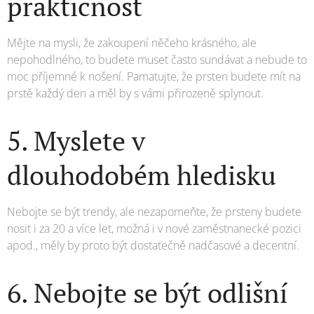
praktičnost
Mějte na mysli, že zakoupení něčeho krásného, ale
nepohodlného, to budete muset často sundávat a nebude to
moc příjemné k nošení. Pamatujte, že prsten budete mít na
prstě každý den a měl by s vámi přirozeně splynout.
5. Myslete v
dlouhodobém hledisku
Nebojte se být trendy, ale nezapomeňte, že prsteny budete
nosit i za 20 a více let, možná i v nové zaměstnanecké pozici
apod., měly by proto být dostatečně nadčasové a decentní.
6. Nebojte se být odlišní