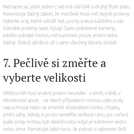
Netrapte se, jestli jeden z vás má rád bílé a druhý žluté zlato.
Neexistuje žádný zákon, že manželé musí mít stejné prsteny.
Vyberte si ty, které odráží styl, pocity a vkus každého z vás.
Dámské prsteny navíc bývají často ozdobené kameny,
kdežto pánské mohou mít kamínek pouze jeden nebo
žádný. Dobrý výrobce už s vámi všechny detaily doladí.
7. Pečlivě si změřte a
vyberte velikosti
Většina lidí nosí snubní prsten neustále - v zimě, v létě, v
těhotenství apod. - ve všech případech mohou vaše prsty
napuchnout nebo se zmenšit důsledkem horka, chladu,
změn váhy. Nikdy si proto neměřte velikost ráno, po cvičení
(vaše prsty mohou být oteklé) nebo když je extrémní vedro
nebo zima. Pamatujte také na to, že pokud si vyberete širší