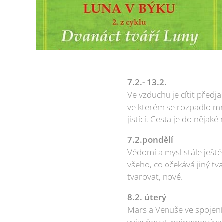
7.2.- 13.2.
Ve vzduchu je cítit před
ve kterém se rozpadlo mno
jistící. Cesta je do nějak
7.2.pondělí
Vědomí a mysl stále ješt
všeho, co očekává jiný tv
tvarovat, nové.
8.2. úterý
Mars a Venuše ve spojení
vyjasňovat, pojmenovávat