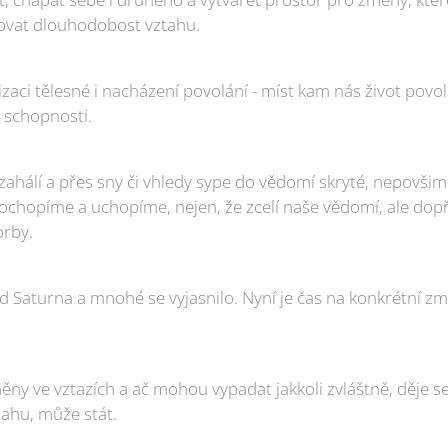
ovat dlouhodobost vztahu.
zaci tělesné i nacházení povolání - míst kam nás život povo
 schopnosti.
hálí a přes sny či vhledy sype do vědomí skryté, nepovšim
pochopíme a uchopíme, nejen, že zcelí naše vědomí, ale dopř
orby.
od Saturna a mnohé se vyjasnilo. Nyní je čas na konkrétní z
ěny ve vztazích a ač mohou vypadat jakkoli zvláštně, děje s
tahu, může stát.