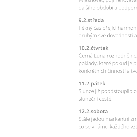
dalšího období a podpor
9.2.středa
Pěkný čas přející harmoni
druhým své dovednosti a
10.2.čtvrtek
Černá Luna rozhodně neza
poklady, které pokud je 
konkrétních činností a tv
11.2.pátek
Slunce již poodstoupilo 
sluneční cestě.
12.2.sobota
Stále jedou markantní zm
co se v rámci každého vz