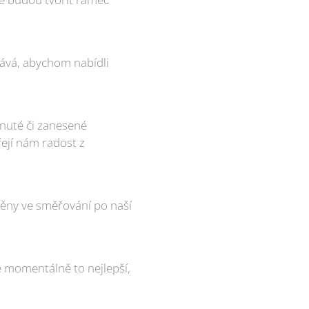
lává, abychom nabídli
nuté či zanesené
ejí nám radost z
měny ve směřování po naší
e momentálně to nejlepší,