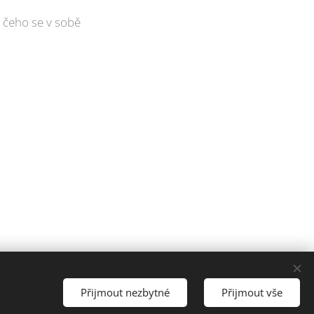
 čeho se v sobě
ena.
Přijmout nezbytné
Přijmout vše