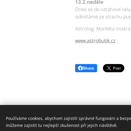
13.2.neděle
Dnes se do vztahové sela
odmítáme ze strachu pusti
Astrolog: Markéta Vostrá
www.astrobutik.cz
Share
Používáme cookies, abychom zajistili správné fungování a bezp
© 2
můžeme zajistit tu nejlepší zkušenost při jejich návštěvě.