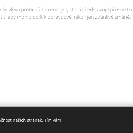
nky vlévá protichůdná energie, která představuje přesně to,
t, aby mohlo dojít k opravdové, nikoli jen zdánlivé změně.
ečnost našich stránek. Tím vám
006-2025 PrimaŽena.cz I ESPRIT BOHEMIA s.r.o. I Všechna práva vyhraz
Cookies