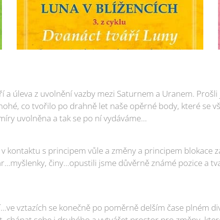
jaří a úleva z uvolnění vazby mezi Saturnem a Uranem. Prošl
hé, co tvořilo po drahně let naše opěrné body, které se vša
é míry uvolněna a tak se po ní vydáváme...
ě v kontaktu s principem vůle a změny a principem blokace z
ar...myšlenky, činy...opustili jsme důvěrně známé pozice a t
...ve vztazích se konečně po poměrně delším čase plném di
, chápat sebe i druhého a vytvářet prostor pro změny, kte