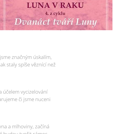
i jsme značným úskalím,
k staly spíše věznící než
a účelem vycizelování
varujeme či jsme nuceni
vna a mlhoviny, začíná
ré budou tvořit rámec