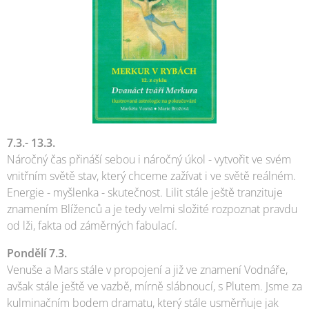
7.3.- 13.3.
Náročný čas přináší sebou i náročný úkol - vytvořit ve svém
vnitřním světě stav, který chceme zažívat i ve světě reálném.
Energie - myšlenka - skutečnost. Lilit stále ještě tranzituje
znamením Blíženců a je tedy velmi složité rozpoznat pravdu
od lži, fakta od záměrných fabulací.
Pondělí 7.3.
Venuše a Mars stále v propojení a již ve znamení Vodnáře,
avšak stále ještě ve vazbě, mírně slábnoucí, s Plutem. Jsme za
kulminačním bodem dramatu, který stále usměrňuje jak