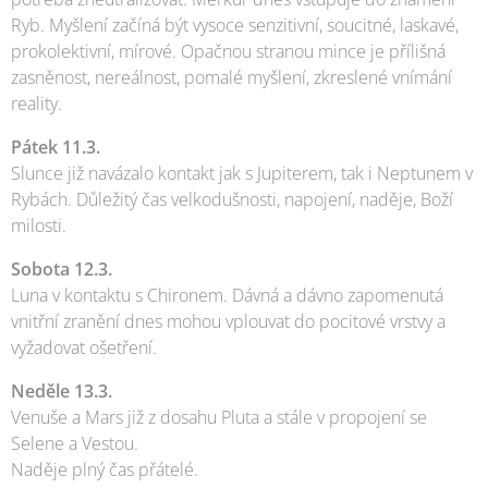
Ryb. Myšlení začíná být vysoce senzitivní, soucitné, laskavé,
prokolektivní, mírové. Opačnou stranou mince je přílišná
zasněnost, nereálnost, pomalé myšlení, zkreslené vnímání
reality.
Pátek 11.3.
Slunce již navázalo kontakt jak s Jupiterem, tak i Neptunem v
Rybách. Důležitý čas velkodušnosti, napojení, naděje, Boží
milosti.
Sobota 12.3.
Luna v kontaktu s Chironem. Dávná a dávno zapomenutá
vnitřní zranění dnes mohou vplouvat do pocitové vrstvy a
vyžadovat ošetření.
Neděle 13.3.
Venuše a Mars již z dosahu Pluta a stále v propojení se
Selene a Vestou.
Naděje plný čas přátelé.