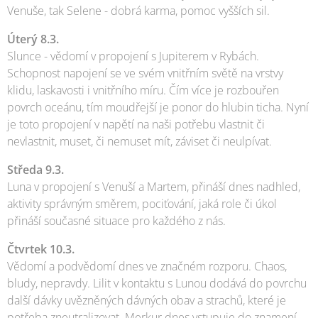
Venuše, tak Selene - dobrá karma, pomoc vyšších sil.
Úterý 8.3.
Slunce - vědomí v propojení s Jupiterem v Rybách.
Schopnost napojení se ve svém vnitřním světě na vrstvy
klidu, laskavosti i vnitřního míru. Čím více je rozbouřen
povrch oceánu, tím moudřejší je ponor do hlubin ticha. Nyní
je toto propojení v napětí na naši potřebu vlastnit či
nevlastnit, muset, či nemuset mít, záviset či neulpívat.
Středa 9.3.
Luna v propojení s Venuší a Martem, přináší dnes nadhled,
aktivity správným směrem, pociťování, jaká role či úkol
přináší současné situace pro každého z nás.
Čtvrtek 10.3.
Vědomí a podvědomí dnes ve značném rozporu. Chaos,
bludy, nepravdy. Lilit v kontaktu s Lunou dodává do povrchu
další dávky uvězněných dávných obav a strachů, které je
potřeba zneutralizovat. Merkur dnes vstupuje do znamení