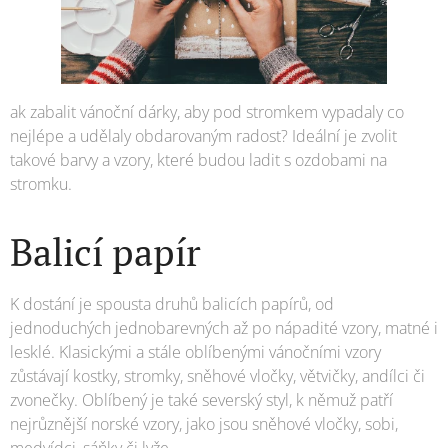
ak zabalit vánoční dárky, aby pod stromkem vypadaly co
nejlépe a udělaly obdarovaným radost? Ideální je zvolit
takové barvy a vzory, které budou ladit s ozdobami na
stromku.
Balicí papír
K dostání je spousta druhů balicích papírů, od
jednoduchých jednobarevných až po nápadité vzory, matné i
lesklé. Klasickými a stále oblíbenými vánočními vzory
zůstávají kostky, stromky, sněhové vločky, větvičky, andílci či
zvonečky. Oblíbený je také severský styl, k němuž patří
nejrůznější norské vzory, jako jsou sněhové vločky, sobi,
medvídci, sáňky či lyže.