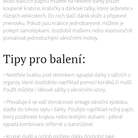
Místo balicích papírů můžete na některé dárky použít
koupené krabice, krabičky a dárkové tašky, které seženete v
různých velikostech. Do nich stačí dárek vložit a připevnit
jmenovku. Pokud jsou krabice jednobarevné, můžete je
polepit samolepkami, dozdobit mašlemi nebo vlastnoručně
pomalovat jednoduchými vánočními motivy.
Tipy pro balení:
• Neotřele budou pod stromkem vypadat dárky v sáčcích z
organzy, které dozdobíte například pomocí korálků či mašlí.
Použít můžete i látkové sáčky s vánočními vzory.
• Převažuje-li ve vaší domácnosti vintage vánoční výzdoba,
slaďte do tohoto stylu i dárky. Použijte například režný papír,
který potáhnete krajkou nebo lesklými stuhami - pěkně
vypadá kombinace stříbrné a starorůžové.
• Kromě mašlí a ozdob můžete dárky dozdobit také