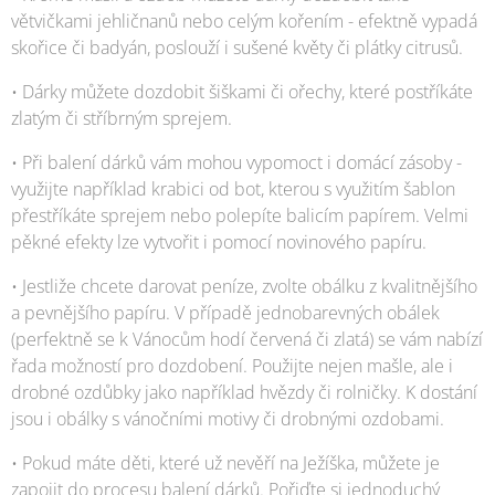
větvičkami jehličnanů nebo celým kořením - efektně vypadá
skořice či badyán, poslouží i sušené květy či plátky citrusů.
• Dárky můžete dozdobit šiškami či ořechy, které postříkáte
zlatým či stříbrným sprejem.
• Při balení dárků vám mohou vypomoct i domácí zásoby -
využijte například krabici od bot, kterou s využitím šablon
přestříkáte sprejem nebo polepíte balicím papírem. Velmi
pěkné efekty lze vytvořit i pomocí novinového papíru.
• Jestliže chcete darovat peníze, zvolte obálku z kvalitnějšího
a pevnějšího papíru. V případě jednobarevných obálek
(perfektně se k Vánocům hodí červená či zlatá) se vám nabízí
řada možností pro dozdobení. Použijte nejen mašle, ale i
drobné ozdůbky jako například hvězdy či rolničky. K dostání
jsou i obálky s vánočními motivy či drobnými ozdobami.
• Pokud máte děti, které už nevěří na Ježíška, můžete je
zapojit do procesu balení dárků. Pořiďte si jednoduchý