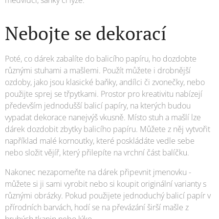
Nebojte se dekorací
Poté, co dárek zabalíte do balicího papíru, ho dozdobte
různými stuhami a mašlemi. Použít můžete i drobnější
ozdoby, jako jsou klasické baňky, andílci či zvonečky, nebo
použijte sprej se třpytkami. Prostor pro kreativitu nabízejí
především jednodušší balicí papíry, na kterých budou
vypadat dekorace nanejvýš vkusně. Místo stuh a mašlí lze
dárek dozdobit zbytky balicího papíru. Můžete z něj vytvořit
například malé kornoutky, které poskládáte vedle sebe
nebo složit vějíř, který přilepíte na vrchní část balíčku.
Nakonec nezapomeňte na dárek připevnit jmenovku -
můžete si ji sami vyrobit nebo si koupit originální varianty s
různými obrázky. Pokud použijete jednoduchý balicí papír v
přírodních barvách, hodí se na převázání širší mašle z
hrubých tkanin nebo lýko.