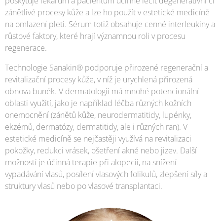
poskytuje lékařům a pacientům účinně léčit degenerativní či
zánětlivé procesy kůže a lze ho použít v estetické medicíně
na omlazení pleti. Sérum totiž obsahuje cenné interleukiny a
růstové faktory, které hrají významnou roli v procesu
regenerace.
Technologie Sanakin® podporuje přirozené regenerační a
revitalizační procesy kůže, v níž je urychlená přirozená
obnova buněk. V dermatologii má mnohé potencionální
oblasti využití, jako je například léčba různých kožních
onemocnění (zánětů kůže, neurodermatitidy, lupénky,
ekzémů, dermatózy, dermatitidy, ale i různých ran). V
estetické medicíně se nejčastěji využívá na revitalizaci
pokožky, redukci vrásek, ošetření akné nebo jizev. Další
možností je účinná terapie při alopecii, na snížení
vypadávání vlasů, posílení vlasových folikulů, zlepšení síly a
struktury vlasů nebo po vlasové transplantaci.