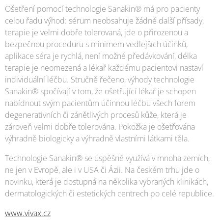
Ošetření pomocí technologie Sanakin® má pro pacienty
celou řadu výhod: sérum neobsahuje žádné další přísady,
terapie je velmi dobře tolerovaná, jde o přirozenou a
bezpečnou proceduru s minimem vedlejších účinků,
aplikace séra je rychlá, není možné předávkování, délka
terapie je neomezená a lékař každému pacientovi nastaví
individuální léčbu. Stručně řečeno, výhody technologie
Sanakin® spočívají v tom, že ošetřující lékař je schopen
nabídnout svým pacientům účinnou léčbu všech forem
degenerativních či zánětlivých procesů kůže, která je
zároveň velmi dobře tolerována. Pokožka je ošetřována
výhradně biologicky a výhradně vlastními látkami těla.
Technologie Sanakin® se úspěšně využívá v mnoha zemích,
ne jen v Evropě, ale i v USA či Ázii. Na českém trhu jde o
novinku, která je dostupná na několika vybraných klinikách,
dermatologických či estetických centrech po celé republice.
www.vivax.cz