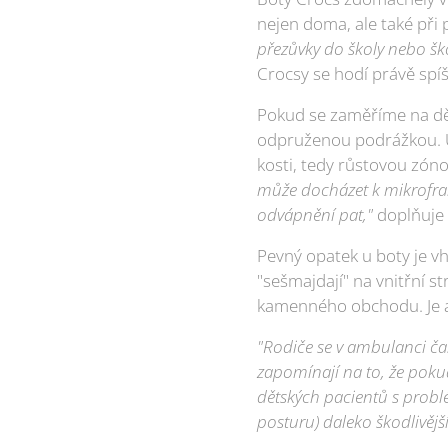
nejen doma, ale také při 
přezůvky do školy nebo ško
Crocsy se hodí právě spíš
Pokud se zaměříme na dě
odpruženou podrážkou. U 
kosti, tedy růstovou zón
může docházet k mikrofrak
odvápnění pat,"
doplňuje
Pevný opatek u boty je v
"sešmajdají" na vnitřní st
kamenného obchodu. Je al
"Rodiče se v ambulanci čas
zapomínají na to, že poku
dětských pacientů s probl
posturu) daleko škodlivěj