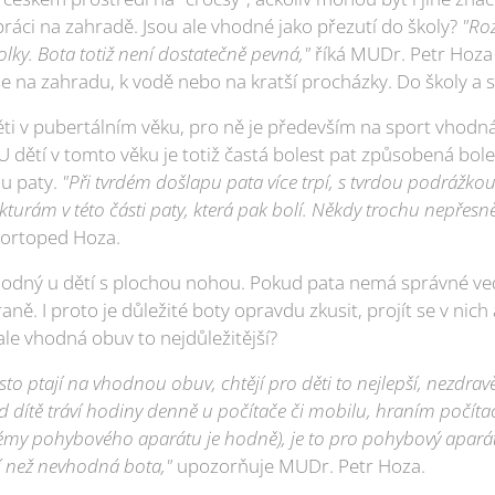
práci na zahradě. Jsou ale vhodné jako přezutí do školy?
"Ro
lky. Bota totiž není dostatečně pevná,"
říká MUDr. Petr Hoza
e na zahradu, k vodě nebo na kratší procházky. Do školy a sp
ti v pubertálním věku, pro ně je především na sport vhod
dětí v tomto věku je totiž častá bolest pat způsobená bole
ou paty.
"Při tvrdém došlapu pata více trpí, s tvrdou podrážkou
turám v této části paty, která pak bolí. Někdy trochu nepřes
 ortoped Hoza.
hodný u dětí s plochou nohou. Pokud pata nemá správné ved
raně. I proto je důležité boty opravdu zkusit, projít se v nich 
e vhodná obuv to nejdůležitější?
to ptají na vhodnou obuv, chtějí pro děti to nejlepší, nezdrav
d dítě tráví hodiny denně u počítače či mobilu, hraním počíta
émy pohybového aparátu je hodně), je to pro pohybový aparát (
ší než nevhodná bota,"
upozorňuje MUDr. Petr Hoza.