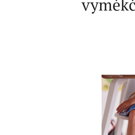
vyměkč