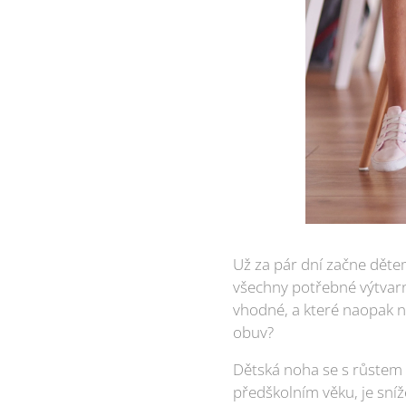
Už za pár dní začne dětem
všechny potřebné výtvarné
vhodné, a které naopak n
obuv?
Dětská noha se s růstem v
předškolním věku, je sníž