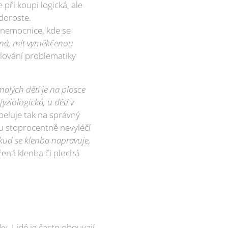
 při koupi logická, ale
 doroste.
 nemocnice, kde se
yšná, mít vyměkčenou
lování problematiky
malých dětí je na plosce
yziologická, u dětí v
eluje tak na správný
u stoprocentně nevyléčí
okud se klenba napravuje,
žená klenba či plochá
y. Lidé je často obouvají