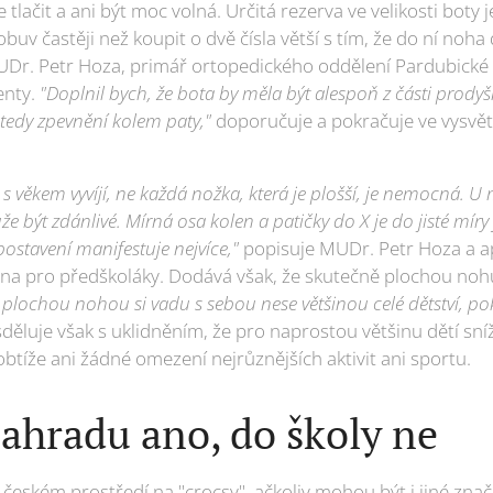
tlačit a ani být moc volná. Určitá rezerva ve velikosti boty je
buv častěji než koupit o dvě čísla větší s tím, že do ní noha
MUDr. Petr Hoza, primář ortopedického oddělení Pardubické
enty.
"Doplnil bych, že bota by měla být alespoň z části prod
tedy zpevnění kolem paty,"
doporučuje a pokračuje ve vysvět
 věkem vyvíjí, ne každá nožka, která je plošší, je nemocná. U 
 být zdánlivé. Mírná osa kolen a patičky do X je do jisté míry f
ostavení manifestuje nejvíce,"
popisuje MUDr. Petr Hoza a ap
na pro předškoláky. Dodává však, že skutečně plochou noh
s plochou nohou si vadu s sebou nese většinou celé dětství, p
sděluje však s uklidněním, že pro naprostou většinu dětí sní
íže ani žádné omezení nejrůznějších aktivit ani sportu.
ahradu ano, do školy ne
eském prostředí na "crocsy", ačkoliv mohou být i jiné značk