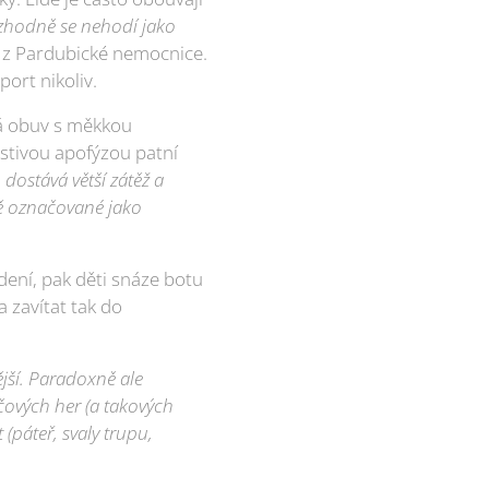
zhodně se nehodí jako
 z Pardubické nemocnice.
ort nikoliv.
ná obuv s měkkou
stivou apofýzou patní
 dostává větší zátěž a
ně označované jako
ení, pak děti snáze botu
a zavítat tak do
ější. Paradoxně ale
čových her (a takových
páteř, svaly trupu,