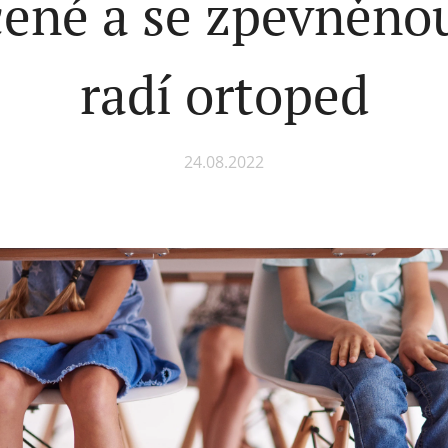
ené a se zpevněnou
radí ortoped
24.08.2022