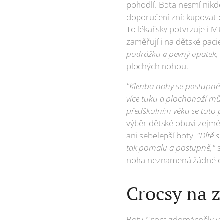
pohodlí. Bota nesmí nikde 
doporučení zní: kupovat o
To lékařsky potvrzuje i 
zaměřují i na dětské paci
podrážku a pevný opatek, 
plochých nohou.
"Klenba nohy se postupně s
více tuku a plochonoží může
předškolním věku se toto p
výběr dětské obuvi zejmé
ani sebelepší boty.
"Dítě 
tak pomalu a postupně,"
noha neznamená žádné obt
Crocsy na z
Boty Crocs zdomácněly v č