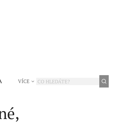
A
VÍCE
né,