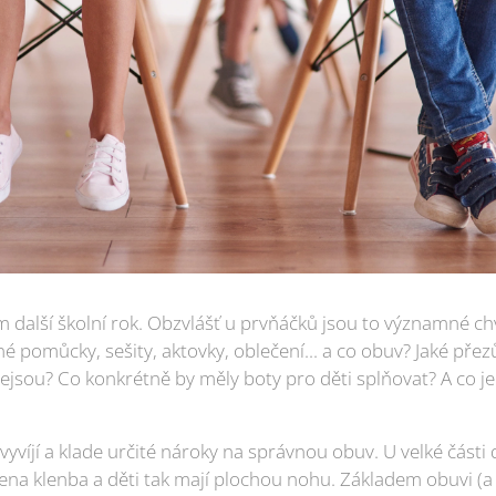
 další školní rok. Obzvlášť u prvňáčků jsou to významné chvíl
 pomůcky, sešity, aktovky, oblečení... a co obuv? Jaké přez
ejsou? Co konkrétně by měly boty pro děti splňovat? A co j
yvíjí a klade určité nároky na správnou obuv. U velké části 
ena klenba a děti tak mají plochou nohu. Základem obuvi (a 