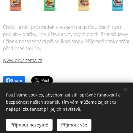
Čistící, leštící prostředek s voskem na údržbu všech typů
podlah – dlažby, lina, dřeva a vinylových ploch. Protiskluzový
účinek, nezanechává při aplikaci stopy. Příjemně voní, chrání
před znečištěním
.
www.druchema.cz
Share
Používáme cookies, abychom zajistili správné fungování a
bezpečnost našich stránek. Tím vám můžeme zajistit tu
nejlepší zkušenost při jejich návštěvě.
© 2006-2025 PrimaŽena.cz I ESPRIT BOHEMIA s.r.o. I Všechna práva
vyhrazena.
Přijmout nezbytné
Přijmout vše
Cookies