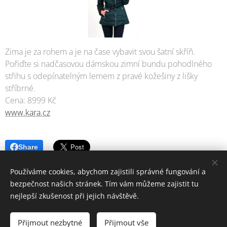
Zima je za rohem a je na čase vybavit svou šatní skříň.
Pořiďte si nadčasovou dámskou zimní bundu pohodlného
střihu s odepínatelným lemem z pravé kožešiny z lišky
stříbrné.
Cena: 8999 Kč
www.kara.cz
Share
Používáme cookies, abychom zajistili správné fungování a
bezpečnost našich stránek. Tím vám můžeme zajistit tu
nejlepší zkušenost při jejich návštěvě.
© 2006-2025 PrimaŽena.cz I ESPRIT BOHEMIA s.r.o. I Všechna práva
vyhrazena.
Přijmout nezbytné
Přijmout vše