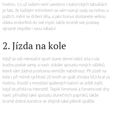
hodinu. Co už ovšem není uvedeno v kalorických tabulkách
je fakt, že každým tréninkem se vám tvarují svaly na nohou a
pažích, mění se držení těla, a jako bonus dostanete velkou
dávku endorfinů do své mysli, takže kromě své postavy
výrazně zlepšíte i svou náladu!
2. Jízda na kole
Když se váš rekreační sport stane denní vášní, kila z vás
budou padat samy, a navíc získáte spoustu nových zážitků,
které vám žádná posilovna nemůže nabídnout. Při jízdě na
kole i při mírné rychlosti 20 km/h se spálí zhruba 563 kcal za
hodinu. Rozdíl v množství spálených kalorií se ještě zvýší,
když se přidá na intenzitě. Teplé červnové a červencové dny
navíc přinášejí také spoustu slunečních paprsků, takže
kromě dobré kondice se zřejmě také pěkně opálíte.