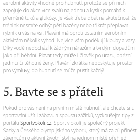
aerobní aktivity vhodné pro hubnutí, protože se při nich
zapojuje do akce více svalů najednou a kyslík pomáhá k
přeměně tuků a glukózy. Je však třeba dbát na skutečnost, že
trénink nesmíte odbýt pěti bazény nebo třikrát přeplavat
rybník u vás na vsi. Plavání má oproti ostatním aerobním
aktivitám několik výhod. Nejvíce vám poděkují klouby a vazy.
Díky vodě nedochází k žádným nárazům a tvrdým dopadům
jako při běhání. Plavat tedy může i člověk po úrazu, obézní
jedinci či těhotné ženy. Plavání zkrátka neposkytuje prostor
pro výmluvy, do hubnutí se může pustit každý!
5. Bavte se s přáteli
Pokud pro vás není na prvním místě hubnutí, ale chcete si u
sportování užít i zábavu a spoustu zážitků, vyzkoušejte tipy z
portálu
Sportvokoli.cz
. Sport v okolí je společný projekt
Sazky a Českého olympijského výboru, který má za cíl přinést
zájemcům o aktivní životní styl na jednom místě přehled