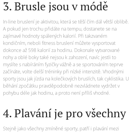
3. Brusle jsou v módě
In-line bruslení je aktivitou, která se těší čím dál větší oblibě.
A pokud jen trochu přidáte na tempu, dostanete se na
zajímavé hodnoty spálených kalorií. Při takzvaném
kondičním, neboli fitness bruslení můžete vysportovat
dokonce až 598 kalorií za hodinu. Dokonale vytvarované
nohy a oblé boky také nejsou k zahození, navíc jestli to
myslíte s nabíráním fyzičky vážně a se sportováním teprve
začínáte, volte delší tréninky při nízké intenzitě. Vhodnými
sporty jsou jak jízda na kolečkových bruslích, tak cyklistika. U
běhání zpočátku pravděpodobně nezvládnete vydržet v
pohybu déle jak hodinu, a proto není příliš vhodné.
4. Plavání je pro všechny
Stejně jako všechny zmíněné sporty, patří i plavání mezi