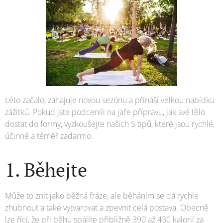
Léto začalo, zahajuje novou sezónu a přináší velkou nabídku
zážitků. Pokud jste podcenili na jaře přípravu, jak své tělo
dostat do formy, vyzkoušejte našich 5 tipů, které jsou rychlé,
účinné a téměř zadarmo.
1. Běhejte
Může to znít jako běžná fráze, ale běháním se dá rychle
zhubnout a také vytvarovat a zpevnit celá postava. Obecně
lze říci, že při běhu spálíte přibližně 390 až 430 kalorií za