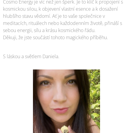
Cosmo Energy je víc než jen šperk. Je to klíč k propojení s
kosmickou silou, k objevení vlastní esence a k dosažení
hlubšího stavu vědomí. Ať je to vaše společnice v
meditacích, rituálech nebo každodenním životě, přináší s
sebou energii, sílu a krásu kosmického řádu.
Děkuji, že jste součástí tohoto magického příběhu.
S láskou a světlem Daniela.