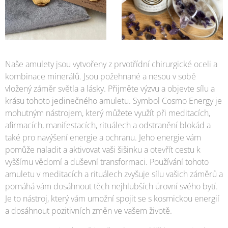
Naše amulety jsou vytvořeny z prvotřídní chirurgické oceli a
kombinace minerálů. Jsou požehnané a nesou v sobě
vložený záměr světla a lásky. Přijměte výzvu a objevte sílu a
krásu tohoto jedinečného amuletu. Symbol Cosmo Energy je
mohutným nástrojem, který můžete využít při meditacích,
afirmacích, manifestacích, rituálech a odstranění blokád a
také pro navýšení energie a ochranu. Jeho energie vám
pomůže naladit a aktivovat vaši šišinku a otevřít cestu k
vyššímu vědomí a duševní transformaci. Používání tohoto
amuletu v meditacích a rituálech zvyšuje sílu vašich záměrů a
pomáhá vám dosáhnout těch nejhlubších úrovní svého bytí.
Je to nástroj, který vám umožní spojit se s kosmickou energií
a dosáhnout pozitivních změn ve vašem životě.