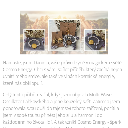
Namaste, jsem Daniela, vaše průvodkyně v magickém světě
Cosmo Energy. Chci s vámi sdílet příběh, který začíná nejen
uvnitř mého srdce, ale také ve vlnách kosmické energie,
které nás obklopují.
Celý tento příběh začal, když jsem objevila Multi-Wave
Oscillator Lahkovského a jeho kouzelný svět. Zatímco jsem
ponořovala svou duši do tajemství tohoto zařízení, pocítila
jsem v sobě touhu přinést jeho sílu a harmonii do
každodenního života lidí. A tak vznikl Cosmo Energy - šperk,