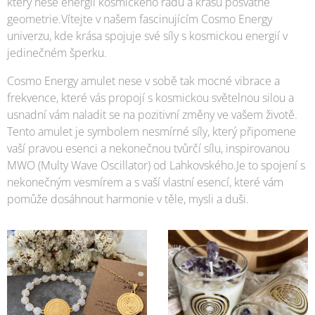
který nese energii kosmického řádu a krásu posvátné
geometrie.Vítejte v našem fascinujícím Cosmo Energy
univerzu, kde krása spojuje své síly s kosmickou energií v
jedinečném šperku.
Cosmo Energy amulet nese v sobě tak mocné vibrace a
frekvence, které vás propojí s kosmickou světelnou silou a
usnadní vám naladit se na pozitivní změny ve vašem životě.
Tento amulet je symbolem nesmírné síly, který připomene
vaší pravou esenci a nekonečnou tvůrčí sílu, inspirovanou
MWO (Multy Wave Oscillator) od Lahkovského.Je to spojení s
nekonečným vesmírem a s vaší vlastní esencí, které vám
pomůže dosáhnout harmonie v těle, mysli a duši.