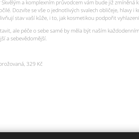
čít? Skvělým a komplexním průvodcem vám bude již zmíněná k
ilé. Dozvíte se vše o jednotlivých svalech obličeje, hlavy i k
ivňují stav vaší kůže, i to, jak kosmetikou podpořit vyhlazení
avit, ale péče o sebe samé by měla být naším každodenním
jší a sebevědomější.
 brožovaná, 329 Kč