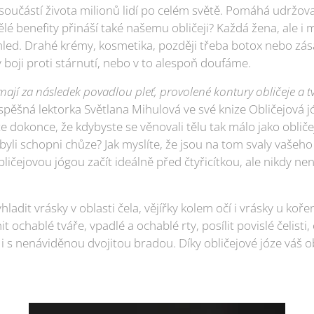
 součástí života milionů lidí po celém světě. Pomáhá udržov
vělé benefity přináší také našemu obličeji? Každá žena, ale i 
zhled. Drahé krémy, kosmetika, později třeba botox nebo zás
boji proti stárnutí, nebo v to alespoň doufáme.
mají za následek povadlou pleť, provolené kontury obličeje a t
pěšná lektorka Světlana Mihulová ve své knize Obličejová j
te dokonce, že kdybyste se věnovali tělu tak málo jako obli
li schopni chůze? Jak myslíte, že jsou na tom svaly vašeho 
ičejovou jógou začít ideálně před čtyřicítkou, ale nikdy nen
hladit vrásky v oblasti čela, vějířky kolem očí i vrásky u ko
it ochablé tváře, vpadlé a ochablé rty, posílit povislé čelisti
 i s nenáviděnou dvojitou bradou. Díky obličejové józe váš o