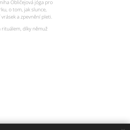
niha Obličejová jóga pro
rku, o tom, jak slunce,
 vrásek a zpevnění pleti.
 rituálem, díky němuž