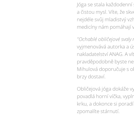
Jóga se stala každodenní
a čistou mysl. Víte, že sk
nejdéle svůj mladistvý v
medicíny nám pomáhají v 
"Ochablé obličejové svaly 
vyjmenovává autorka a ús
nakladatelství ANAG. A ví
pravděpodobně byste neby
Mihulová doporučuje s obl
brzy dostaví.
Obličejová jóga dokáže vy
povadlá horní víčka, vypln
krku, a dokonce si poradí
zpomalíte stárnutí.