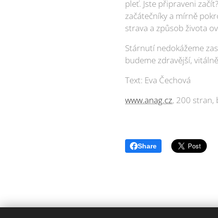
pleť. Jste připraveni za
začátečníky a mírně pokroč
strava a způsob života ovl
Stárnutí nedokážeme zast
budeme zdravější, vitálně
Text: Eva Čechová
www.anag.cz
, 200 stran,
Share