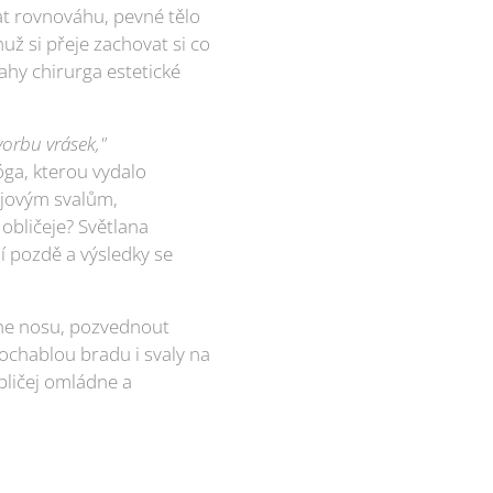
at rovnováhu, pevné tělo
muž si přeje zachovat si co
ahy chirurga estetické
vorbu vrásek,"
óga, kterou vydalo
čejovým svalům,
obličeje? Světlana
í pozdě a výsledky se
řene nosu, pozvednout
, ochablou bradu i svaly na
bličej omládne a