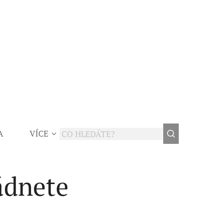
A
VÍCE
ádnete