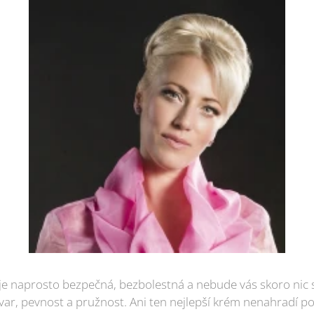
e naprosto bezpečná, bezbolestná a nebude vás skoro nic st
tvar, pevnost a pružnost. Ani ten nejlepší krém nenahradí po