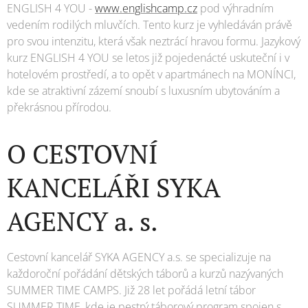
ENGLISH 4 YOU -
www.englishcamp.cz
pod výhradním
vedením rodilých mluvčích. Tento kurz je vyhledáván právě
pro svou intenzitu, která však neztrácí hravou formu. Jazykový
kurz ENGLISH 4 YOU se letos již pojedenácté uskuteční i v
hotelovém prostředí, a to opět v apartmánech na MONÍNCI,
kde se atraktivní zázemí snoubí s luxusním ubytováním a
překrásnou přírodou.
O CESTOVNÍ
KANCELÁŘI SYKA
AGENCY a. s.
Cestovní kancelář SYKA AGENCY a.s. se specializuje na
každoroční pořádání dětských táborů a kurzů nazývaných
SUMMER TIME CAMPS. Již 28 let pořádá letní tábor
SUMMER TIME, kde je pestrý táborový program spojen s