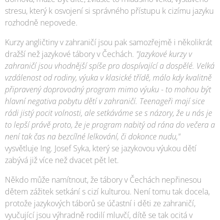
stresu, který k osvojení si správného přístupu k cizímu jazyku
rozhodně nepovede.
Kurzy angličtiny v zahraničí jsou pak samozřejmě i několikrát
dražší než jazykové tábory v Čechách.
"Jazykové kurzy v
zahraničí jsou vhodnější spíše pro dospívající a dospělé. Velká
vzdálenost od rodiny, výuka v klasické třídě, málo kdy kvalitně
připravený doprovodný program mimo výuku - to mohou být
hlavní negativa pobytu dětí v zahraničí. Teenageři mají sice
rádi jistý pocit volnosti, ale setkáváme se s názory, že u nás je
to lepší právě proto, že je program nabitý od rána do večera a
není tak čas na bezcílné lelkování, či dokonce nudu,"
vysvětluje Ing. Josef Syka, který se jazykovou výukou dětí
zabývá již více než dvacet pět let.
Někdo může namítnout, že tábory v Čechách nepřinesou
dětem zážitek setkání s cizí kulturou. Není tomu tak docela,
protože jazykových táborů se účastní i děti ze zahraničí,
vyučující jsou výhradně rodilí mluvčí, dítě se tak ocitá v