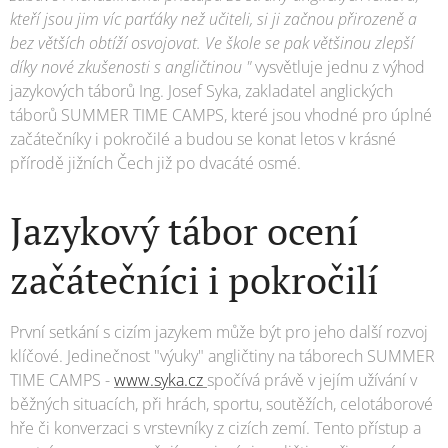
kteří jsou jim víc parťáky než učiteli, si ji začnou přirozeně a
bez větších obtíží osvojovat. Ve škole se pak většinou zlepší
díky nové zkušenosti s angličtinou "
vysvětluje jednu z výhod
jazykových táborů Ing. Josef Syka, zakladatel anglických
táborů SUMMER TIME CAMPS, které jsou vhodné pro úplné
začátečníky i pokročilé a budou se konat letos v krásné
přírodě jižních Čech již po dvacáté osmé.
Jazykový tábor ocení
začátečníci i pokročilí
První setkání s cizím jazykem může být pro jeho další rozvoj
klíčové. Jedinečnost "výuky" angličtiny na táborech SUMMER
TIME CAMPS -
www.syka.cz
spočívá právě v jejím užívání v
běžných situacích, při hrách, sportu, soutěžích, celotáborové
hře či konverzaci s vrstevníky z cizích zemí. Tento přístup a