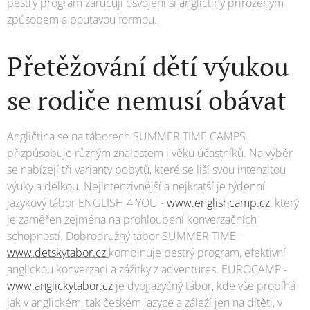
pestrý program zaručují osvojení si angličtiny přirozeným
způsobem a poutavou formou.
Přetěžování dětí výukou
se rodiče nemusí obávat
Angličtina se na táborech SUMMER TIME CAMPS
přizpůsobuje různým znalostem i věku účastníků. Na výběr
se nabízejí tři varianty pobytů, které se liší svou intenzitou
výuky a délkou. Nejintenzivnější a nejkratší je týdenní
jazykový tábor ENGLISH 4 YOU -
www.englishcamp.cz,
který
je zaměřen zejména na prohloubení konverzačních
schopností. Dobrodružný tábor SUMMER TIME -
www.detskytabor.cz
kombinuje pestrý program, efektivní
anglickou konverzaci a zážitky z adventures. EUROCAMP -
www.anglickytabor.cz
je dvojjazyčný tábor, kde vše probíhá
jak v anglickém, tak českém jazyce a záleží jen na dítěti, v