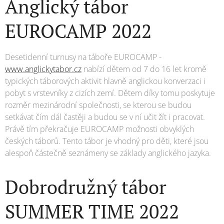
Anglický tábor
EUROCAMP 2022
Desetidenní turnusy na táboře EUROCAMP -
www.anglickytabor.cz
nabízí dětem od 7 do 16 let kromě
typických táborových aktivit hlavně anglickou konverzaci i
pobyt s vrstevníky z cizích zemí. Dětem díky tomu poskytuje
rozměr mezinárodní společnosti, se kterou se budou
setkávat čím dál častěji a budou se v ní učit žít i pracovat.
Právě tím překračuje EUROCAMP možnosti obvyklých
českých táborů. Tento tábor je vhodný pro děti, které jsou
alespoň částečně seznámeny se základy anglického jazyka.
Dobrodružný tábor
SUMMER TIME 2022