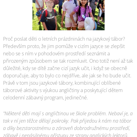
Proč poslat děti o letních prázdninách na jazykový tábor?
Především proto, že jim pomůže v cizím jazyce se zlepšit
nebo se s ním v pohodovém prostředí seznámit a
přirozeným způsobem se tak rozmluvit. Ono totiž není až tak
důležité, kdy se dítě začne cizí jazyk učit, i když se obecně
doporučuje, aby to bylo co nejdříve, ale jak se ho bude učit.
Právě v tom jsou jazykové tábory, kombinující oblíbené
táborové aktivity s výukou angličtiny a poskytující dětem
celodenní zábavný program, jedinečné.
"Některé děti mají s angličtinou ve škole problém. Nebaví je, a
tak v ní jen těžce dělají pokroky. Pak přijedou k nám na tábor
a díky bezstarostnému a zároveň dobrodružnému prostředí,
zábavě i nenásilnému přístupu ze strany anglických lektorů,