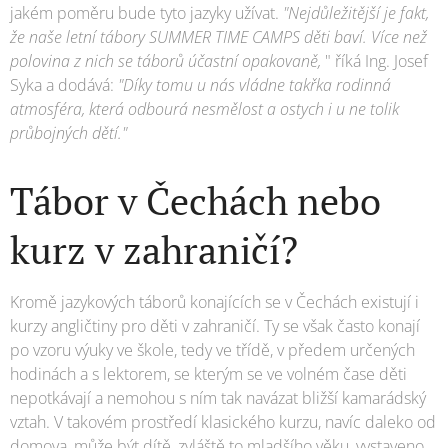
jakém poměru bude tyto jazyky užívat.
"Nejdůležitější je fakt,
že naše letní tábory SUMMER TIME CAMPS děti baví. Více než
polovina z nich se táborů účastní opakovaně,
" říká Ing. Josef
Syka a dodává:
"Díky tomu u nás vládne takřka rodinná
atmosféra, která odbourá nesmělost a ostych i u ne tolik
průbojných dětí."
Tábor v Čechách nebo
kurz v zahraničí?
Kromě jazykových táborů konajících se v Čechách existují i
kurzy angličtiny pro děti v zahraničí. Ty se však často konají
po vzoru výuky ve škole, tedy ve třídě, v předem určených
hodinách a s lektorem, se kterým se ve volném čase děti
nepotkávají a nemohou s ním tak navázat bližší kamarádský
vztah. V takovém prostředí klasického kurzu, navíc daleko od
domova, může být dítě, zvláště to mladšího věku, vystaveno