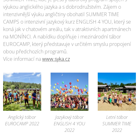
výukou anglického jazyka a s dobrodružstvím. Zájem o
intenzivnější výuku angličtiny obohatil SUMMER TIME
CAMPS o intenzivní jazykový kurz ENGLISH 4 YOU, který se
koná jak v chatovém areálu, tak v atraktivních apartmánech
na MONÍNCI. A nabídku doplňuje i mezinárodní tábor
EUROCAMP, který představuje v určitém smyslu propojení
obou předchozích programů.
Více informací na
www.syka.cz
Anglický tábor
Jazykový tábor
Letní tábor
EUROCAMP 2022
ENGLISH 4 YOU
SUMMER TIME
2022
2022