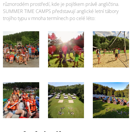
různorodém prostředí, kde je pojítkem právě angličtina.
SUMMER TIME CAMPS představují anglické letní tábory
trojího typu v mnoha termínech po celé léto: