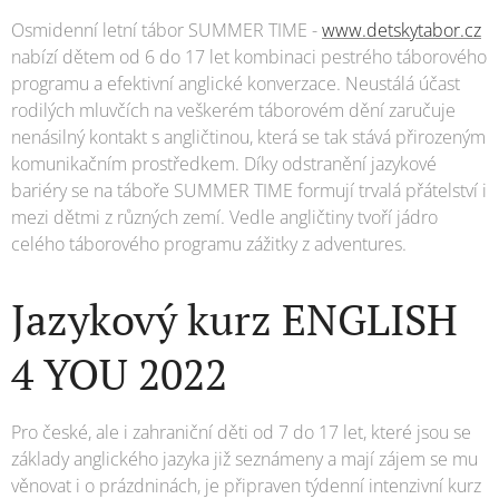
Osmidenní letní tábor SUMMER TIME -
www.detskytabor.cz
nabízí dětem od 6 do 17 let kombinaci pestrého táborového
programu a efektivní anglické konverzace. Neustálá účast
rodilých mluvčích na veškerém táborovém dění zaručuje
nenásilný kontakt s angličtinou, která se tak stává přirozeným
komunikačním prostředkem. Díky odstranění jazykové
bariéry se na táboře SUMMER TIME formují trvalá přátelství i
mezi dětmi z různých zemí. Vedle angličtiny tvoří jádro
celého táborového programu zážitky z adventures.
Jazykový kurz ENGLISH
4 YOU 2022
Pro české, ale i zahraniční děti od 7 do 17 let, které jsou se
základy anglického jazyka již seznámeny a mají zájem se mu
věnovat i o prázdninách, je připraven týdenní intenzivní kurz