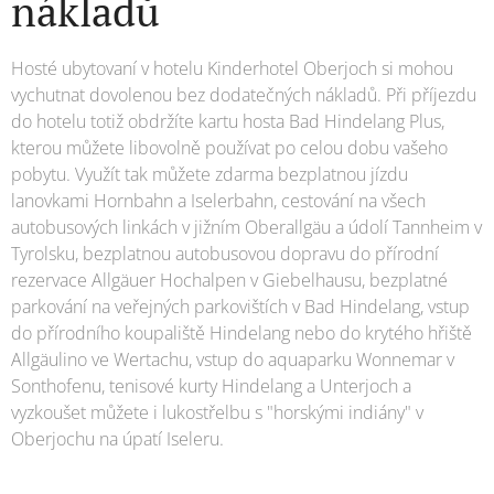
nákladů
Hosté ubytovaní v hotelu Kinderhotel Oberjoch si mohou
vychutnat dovolenou bez dodatečných nákladů. Při příjezdu
do hotelu totiž obdržíte kartu hosta Bad Hindelang Plus,
kterou můžete libovolně používat po celou dobu vašeho
pobytu. Využít tak můžete zdarma bezplatnou jízdu
lanovkami Hornbahn a Iselerbahn, cestování na všech
autobusových linkách v jižním Oberallgäu a údolí Tannheim v
Tyrolsku, bezplatnou autobusovou dopravu do přírodní
rezervace Allgäuer Hochalpen v Giebelhausu, bezplatné
parkování na veřejných parkovištích v Bad Hindelang, vstup
do přírodního koupaliště Hindelang nebo do krytého hřiště
Allgäulino ve Wertachu, vstup do aquaparku Wonnemar v
Sonthofenu, tenisové kurty Hindelang a Unterjoch a
vyzkoušet můžete i lukostřelbu s "horskými indiány" v
Oberjochu na úpatí Iseleru.