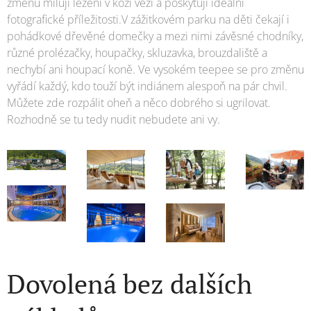
změnu milují lezení v kozí věži a poskytují ideální
fotografické příležitosti.V zážitkovém parku na děti čekají i
pohádkové dřevěné domečky a mezi nimi závěsné chodníky,
různé prolézačky, houpačky, skluzavka, brouzdaliště a
nechybí ani houpací koně. Ve vysokém teepee se pro změnu
vyřádí každý, kdo touží být indiánem alespoň na pár chvil.
Můžete zde rozpálit oheň a něco dobrého si ugrilovat.
Rozhodně se tu tedy nudit nebudete ani vy.
Dovolená bez dalších