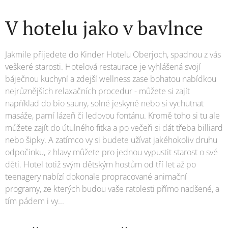
V hotelu jako v bavlnce
Jakmile přijedete do Kinder Hotelu Oberjoch, spadnou z vás
veškeré starosti. Hotelová restaurace je vyhlášená svojí
báječnou kuchyní a zdejší wellness zase bohatou nabídkou
nejrůznějších relaxačních procedur - můžete si zajít
například do bio sauny, solné jeskyně nebo si vychutnat
masáže, parní lázeň či ledovou fontánu. Kromě toho si tu ale
můžete zajít do útulného fitka a po večeři si dát třeba billiard
nebo šipky. A zatímco vy si budete užívat jakéhokoliv druhu
odpočinku, z hlavy můžete pro jednou vypustit starost o své
děti. Hotel totiž svým dětským hostům od tří let až po
teenagery nabízí dokonale propracované animační
programy, ze kterých budou vaše ratolesti přímo nadšené, a
tím pádem i vy...