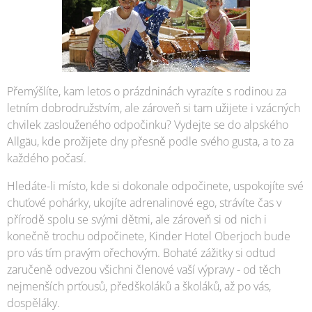
Přemýšlíte, kam letos o prázdninách vyrazíte s rodinou za
letním dobrodružstvím, ale zároveň si tam užijete i vzácných
chvilek zaslouženého odpočinku? Vydejte se do alpského
Allgäu, kde prožijete dny přesně podle svého gusta, a to za
každého počasí.
Hledáte-li místo, kde si dokonale odpočinete, uspokojíte své
chuťové pohárky, ukojíte adrenalinové ego, strávíte čas v
přírodě spolu se svými dětmi, ale zároveň si od nich i
konečně trochu odpočinete, Kinder Hotel Oberjoch bude
pro vás tím pravým ořechovým. Bohaté zážitky si odtud
zaručeně odvezou všichni členové vaší výpravy - od těch
nejmenších prťousů, předškoláků a školáků, až po vás,
dospěláky.