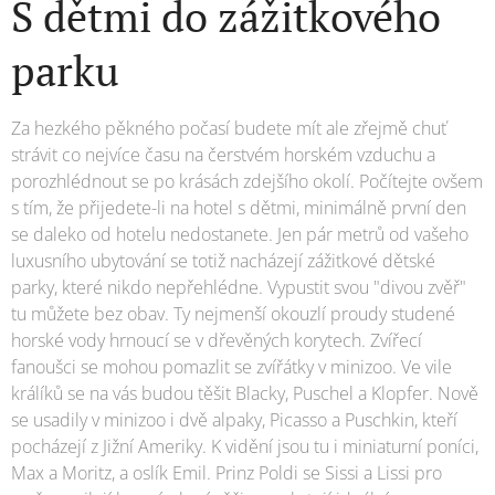
S dětmi do zážitkového
parku
Za hezkého pěkného počasí budete mít ale zřejmě chuť
strávit co nejvíce času na čerstvém horském vzduchu a
porozhlédnout se po krásách zdejšího okolí. Počítejte ovšem
s tím, že přijedete-li na hotel s dětmi, minimálně první den
se daleko od hotelu nedostanete. Jen pár metrů od vašeho
luxusního ubytování se totiž nacházejí zážitkové dětské
parky, které nikdo nepřehlédne. Vypustit svou "divou zvěř"
tu můžete bez obav. Ty nejmenší okouzlí proudy studené
horské vody hrnoucí se v dřevěných korytech. Zvířecí
fanoušci se mohou pomazlit se zvířátky v minizoo. Ve vile
králíků se na vás budou těšit Blacky, Puschel a Klopfer. Nově
se usadily v minizoo i dvě alpaky, Picasso a Puschkin, kteří
pocházejí z Jižní Ameriky. K vidění jsou tu i miniaturní poníci,
Max a Moritz, a oslík Emil. Prinz Poldi se Sissi a Lissi pro