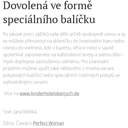
Dovolená ve formě
speciálního balíčku
Po takové porci zážitků vaše děti určitě spokojeně usnou a vy
se můžete přesunout na skleničku do hotelového baru nebo
rovnou do wellness, kde v bazénu, vířivce nebo v sauně
spolehlivě zapomenete na každodenní stresy a svému tělu i
mysli dopřejete zaslouženou odměnu. Pro plánování
prázdnin můžete využít také některého z mnoha variant
pobytových balíčků nebo speciálních rodinných pobytů se
zvýhodněnými cenami.
Více na
www.kinderhoteloberjoch.de
Text: Jana Militká
Zdroj: Časopis
Perfect Woman