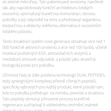
ze zelené mikrořasy. Tyto patentované exosomy, navržené
tak, aby napodobovaly funkční architekturu lidských
exosomů, optimalizují buněčnou komunikaci, obnovu
pokožky a její odpověď na stres a představují veganskou,
bezpečnou a vědecky ověřenou alternativu k exosomům
lidského původu.
Tento bioaktivní systém nové generace obsahuje více než 1
000 funkčně aktivních proteinů a více než 100 lipidů, včetně
molekul podobných EGF, antioxidačních enzymů a
mediátorů stresové odpovědi, a působí jako skutečný
biologický posel pro pokožku.
Účinnost řady je dále posílena technologií DUAL PEPTIDES,
tedy synergickými komplexy přesně cílených peptidů,
specificky vybraných pro každý produkt, které působí tam,
kde to pokožka potřebuje: na mimiku, pevnost a strukturu.
Tyto peptidy stimulují přirozené procesy buněčné
regenerace a přispívají k viditelnému zmírnění známek
stárnutí, jako jsou vrásky a ztráta pevnosti.