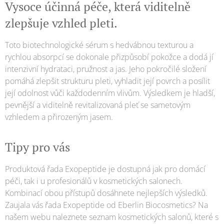
Vysoce účinná péče, která viditelně
zlepšuje vzhled pleti.
Toto biotechnologické sérum s hedvábnou texturou a
rychlou absorpcí se dokonale přizpůsobí pokožce a dodá jí
intenzivní hydrataci, pružnost a jas. Jeho pokročilé složení
pomáhá zlepšit strukturu pleti, vyhladit její povrch a posílit
její odolnost vůči každodenním vlivům. Výsledkem je hladší,
pevnější a viditelně revitalizovaná pleť se sametovým
vzhledem a přirozeným jasem.
Tipy pro vás
Produktová řada Exopeptide je dostupná jak pro domácí
péči, tak i u profesionálů v kosmetických salonech.
Kombinací obou přístupů dosáhnete nejlepších výsledků.
Zaujala vás řada Exopeptide od Eberlin Biocosmetics? Na
našem webu naleznete seznam kosmetických salonů, které s