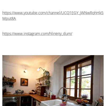
https://www.youtube.com/channel/UCQ1EGY_jWNwRohHk5
Mput8A
https://www.instagram.com/hlineny_dum/