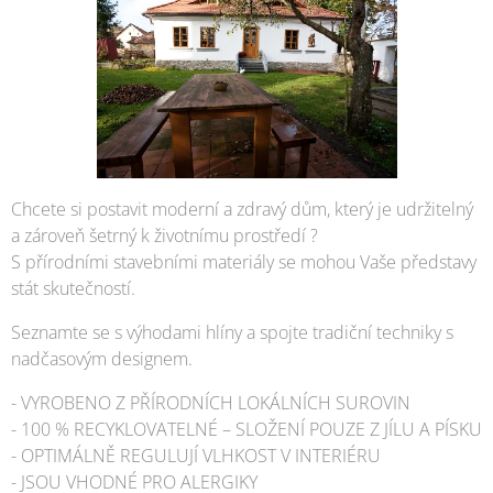
Chcete si postavit moderní a zdravý dům, který je udržitelný
a zároveň šetrný k životnímu prostředí ?
S přírodními stavebními materiály se mohou Vaše představy
stát skutečností.
Seznamte se s výhodami hlíny a spojte tradiční techniky s
nadčasovým designem.
- VYROBENO Z PŘÍRODNÍCH LOKÁLNÍCH SUROVIN
- 100 % RECYKLOVATELNÉ – SLOŽENÍ POUZE Z JÍLU A PÍSKU
- OPTIMÁLNĚ REGULUJÍ VLHKOST V INTERIÉRU
- JSOU VHODNÉ PRO ALERGIKY