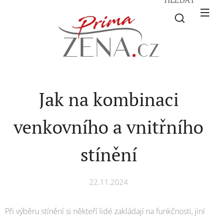
Jak na kombinaci
venkovního a vnitřního
stínění
22.11.2024
Při výběru stínění si někteří lidé zakládají na funkčnosti, jiní