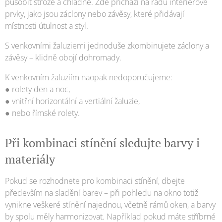
působit stroze a chladně. Zde přichází na řadu interiérové
prvky, jako jsou záclony nebo závěsy, které přidávají
místnosti útulnost a styl.
S venkovními žaluziemi jednoduše zkombinujete záclony a
závěsy – klidně obojí dohromady.
K venkovním žaluziím naopak nedoporučujeme:
● rolety den a noc,
● vnitřní horizontální a vertiální žaluzie,
● nebo římské rolety.
Při kombinaci stínění sledujte barvy i
materiály
Pokud se rozhodnete pro kombinaci stínění, dbejte
především na sladění barev – při pohledu na okno totiž
vynikne veškeré stínění najednou, včetně rámů oken, a barvy
by spolu měly harmonizovat. Například pokud máte stříbrné