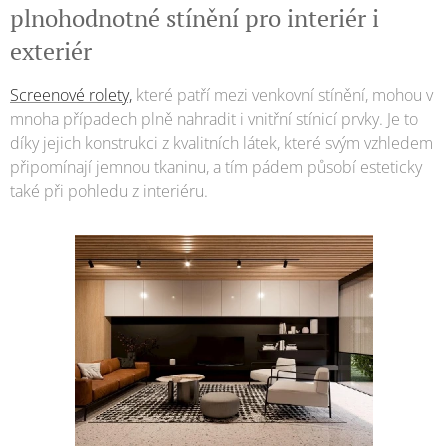
plnohodnotné stínění pro interiér i
exteriér
Screenové rolety,
které patří mezi venkovní stínění, mohou v
mnoha případech plně nahradit i vnitřní stínicí prvky. Je to
díky jejich konstrukci z kvalitních látek, které svým vzhledem
připomínají jemnou tkaninu, a tím pádem působí esteticky
také při pohledu z interiéru.