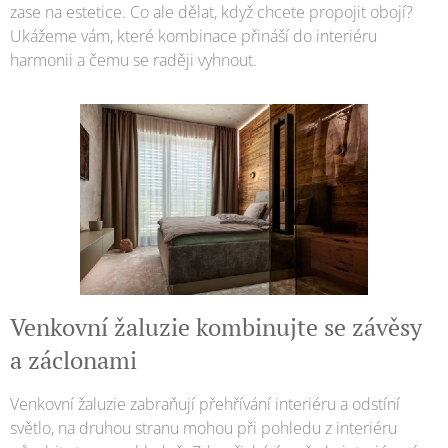
zase na estetice. Co ale dělat, když chcete propojit obojí?
Ukážeme vám, které kombinace přináší do interiéru
harmonii a čemu se raději vyhnout.
Venkovní žaluzie kombinujte se závěsy
a záclonami
Venkovní žaluzie zabraňují přehřívání interiéru a odstíní
světlo, na druhou stranu mohou při pohledu z interiéru