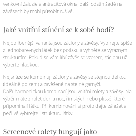
venkovní žaluzie a antracitová okna, další odstín šedé na
závěsech by mohl působit rušivě.
Jaké vnitřní stínění se k sobě hodí?
Nejoblíbenější varianta jsou záclony a závěsy. Vybírejte spíše
z jednobarevných látek bez potisku a vyhněte se výrazným
strukturám. Pokud se vám líbí závěs se vzorem, záclonu už
vyberte hladkou.
Nejsnáze se kombinují záclony a závěsy se stejnou délkou
(ideálně po zem) a zavěšené na stejné garnýži.
Další harmonickou kombinací jsou vnitřní rolety a závěsy. Na
výběr máte z rolet den a noc, římských nebo plissé, které
připomínají látku. Při kombinování si proto dejte záležet a
pečlivě vybírejte i strukturu látky.
Screenové rolety fungují jako