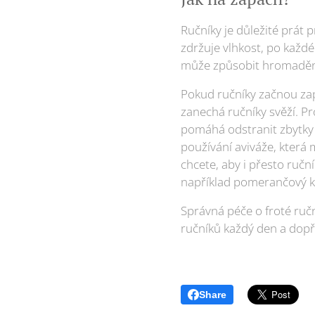
Ručníky je důležité prát 
zdržuje vlhkost, po každ
může způsobit hromadění
Pokud ručníky začnou zapá
zanechá ručníky svěží. Pr
pomáhá odstranit zbytky 
používání aviváže, která 
chcete, aby i přesto ručn
například pomerančový kv
Správná péče o froté ručn
ručníků každý den a dopře
Share