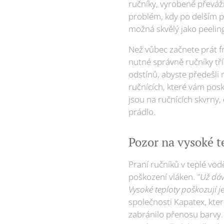
ručníky, vyrobené převáž
problém, kdy po delším po
možná skvělý jako peeling
Než vůbec začnete prát f
nutné správně ručníky tříd
odstínů, abyste předešli
ručnících, které vám pos
jsou na ručnících skvrny
prádlo.
Pozor na vysoké t
Praní ručníků v teplé vodě
poškození vláken.
"Už dáv
Vysoké teploty poškozují je
společnosti Kapatex, kte
zabránilo přenosu barvy. 