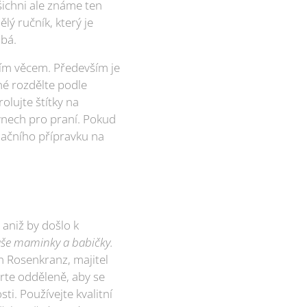
šichni ale známe ten
lý ručník, který je
obá.
ním věcem. Především je
vné rozdělte podle
lujte štítky na
ynech pro praní. Pokud
dačního přípravku na
 aniž by došlo k
 naše maminky a babičky.
an Rosenkranz, majitel
rte odděleně, aby se
i. Používejte kvalitní