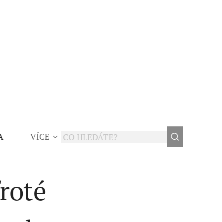
A
VÍCE
roté