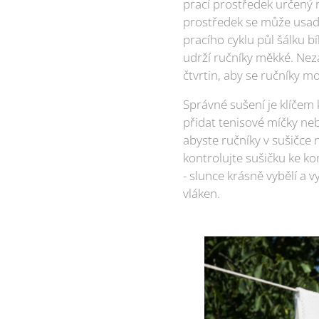
prací prostředek určený 
prostředek se může usadi
pracího cyklu půl šálku 
udrží ručníky měkké. Neza
čtvrtin, aby se ručníky m
Správné sušení je klíčem 
přidat tenisové míčky neb
abyste ručníky v sušičce 
kontrolujte sušičku ke ko
- slunce krásně vybělí a v
vláken.