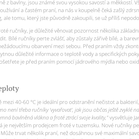
ně z bavlny, jsou známé svou vysokou savostí a měkkostí. V
užívání a častém praní, na nás v koupelně čeká zašlý zdrsně
, ale tomu, který jste původně zakoupili, se už příliš nepod
roté ručníky, je důležité věnovat pozornost několika základ
it. Bílé ručníky perte zvlášť, aby zůstaly zářivě bílé, a bare
 nežádoucímu obarvení mezi sebou. Před praním vždy zkontro
kytnou důležité informace o teplotě vody a specifických pok
, ošetřete je před praním pomocí jádrového mýdla nebo oxi
eploty
 mezi 40-60 °C je ideální pro odstranění nečistot a bakterií,
no není třeba ručníky 'vyvařovat', jak jsou občas ještě zvyklé
mná bavlněná vlákna a froté ztrácí svoje kvality,"
vysvětluje J
rá je největším prodejcem froté v tuzemsku. Nové ručníky pe
Může trvat několik praní, než dosáhnou své maximální savost