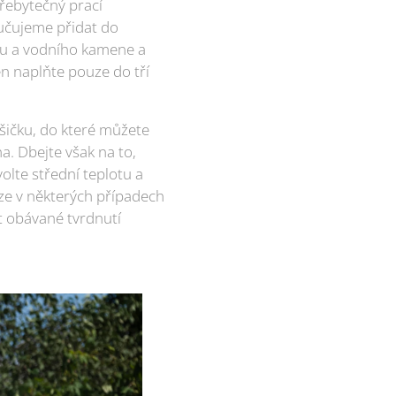
řebytečný prací
ručujeme přidat do
dku a vodního kamene a
en naplňte pouze do tří
ušičku, do které můžete
a. Dbejte však na to,
olte střední teplotu a
uze v některých případech
it obávané tvrdnutí