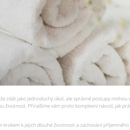
že zdát jako jednoduchý úkol, ale správné postupy mohou vý
u životnost. Přinášíme vám proto komplexní návod, jak prát 
m krokem k jejich dlouhé životnosti a zachování příjemného 