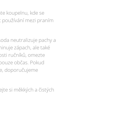
áte koupelnu, kde se
st používání mezi praním
soda neutralizuje pachy a
minuje zápach, ale také
osti ručníků, omezte
a pouze občas. Pokud
eje, doporučujeme
ejte si měkkých a čistých