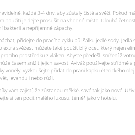
pravidelně, každé 3-4 dny, aby zůstaly čisté a svěží. Pokud m
ém použití je dejte prosušit na vhodné místo. Dlouhá četno
 bakterií a nepříjemné zápachy.
chat, přidejte do pracího cyklu půl šálku jedlé sody. Jedlá 
o extra svěžest můžete také použít bílý ocet, který nejen eli
pracího prostředku z vláken. Abyste předešli snížení životn
může časem snížit jejich savost. Aviváž používejte střídmě 
íky voněly, vyzkoušejte přidat do praní kapku éterického ol
ět, levanduli nebo růži.
íky vám zajistí, že zůstanou měkké, savé tak jako nové. Užív
jte si ten pocit malého luxusu, téměř jako v hotelu.