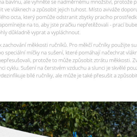
na bavlnu, ale vyhněte se nadměrnému množství, protože p
t ve vláknech a způsobit jejich tuhost. Místo aviváže dopo
bílého octa, který pomůže odstranit zbytky pracího prostře
pomínejte na to, aby jste pračku nepřetěžovali - prací bub
ohly důkladně vyprat a vypláchnout.
k zachování měkkosti ručníků. Pro měkčí ručníky použijte s
o speciální míčky na sušení, které pomáhají načechrat vlákn
nepřesušovali, protože to může způsobit ztrátu měkkosti. Zv
nci cyklu. Sušení na čerstvém vzduchu a slunci je skvělé po
ydezinfikuje bílé ručníky, ale může je také přesušit a způsob