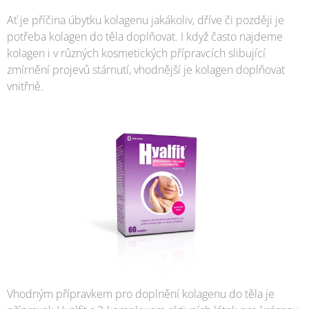
Ať je příčina úbytku kolagenu jakákoliv, dříve či později je
potřeba kolagen do těla doplňovat. I když často najdeme
kolagen i v různých kosmetických přípravcích slibující
zmírnění projevů stárnutí, vhodnější je kolagen doplňovat
vnitřně.
Vhodným přípravkem pro doplnění kolagenu do těla je