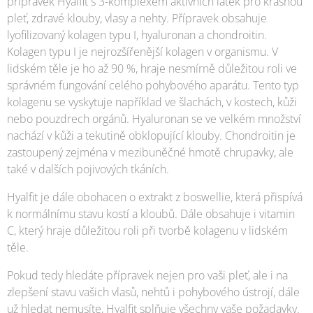
přípravek Hyalfit s 3-komplexem aktivních látek pro krásnou
pleť, zdravé klouby, vlasy a nehty. Přípravek obsahuje
lyofilizovaný kolagen typu I, hyaluronan a chondroitin.
Kolagen typu I je nejrozšířenější kolagen v organismu. V
lidském těle je ho až 90 %, hraje nesmírně důležitou roli ve
správném fungování celého pohybového aparátu. Tento typ
kolagenu se vyskytuje například ve šlachách, v kostech, kůži
nebo pouzdrech orgánů. Hyaluronan se ve velkém množství
nachází v kůži a tekutině obklopující klouby. Chondroitin je
zastoupený zejména v mezibuněčné hmotě chrupavky, ale
také v dalších pojivových tkáních.
Hyalfit je dále obohacen o extrakt z boswellie, která přispívá
k normálnímu stavu kostí a kloubů. Dále obsahuje i vitamin
C, který hraje důležitou roli při tvorbě kolagenu v lidském
těle.
Pokud tedy hledáte přípravek nejen pro vaši pleť, ale i na
zlepšení stavu vašich vlasů, nehtů i pohybového ústrojí, dále
už hledat nemusíte, Hyalfit splňuje všechny vaše požadavky.