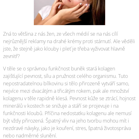
Zná to většina z nás žen, ze všech médií se na nás cílí
nejrůznější reklamy na drahé krémy proti stárnutí. Ale věděli
jste, že stejně jako klouby i pleť je třeba vyživovat hlavně
zevnitř?
V těle se o správnou funkčnost buněk stará kolagen
zajišťující pevnost, sílu a pružnost celého organismu. Tuto
nepostradatelnou bílkovinu si tělo přirozeně vytváří samo,
nejvíce mezi dvacátým a třicátým rokem, pak ale množství
kolagenu v těle rapidně klesá. Pevnost kůže se ztrácí, hojnost
minerálů v kostech se snižuje a stáří se projevuje i na
funkčnosti kloubů. Příčina nedostatku kolagenu ale nemusí
být vždy přirozená. Špatný vliv na jeho tvorbu mohou mít i
nezdravé návyky, jako je kouření, stres, špatná životospráva
nebo nadměrné slunění.