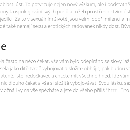
 oblasti úst. To potvrzuje nejen nový výzkum, ale i podstatně
ony k uspokojování svých pudů a tužeb prostřednictvím úst.
a jedlíci. Za to v sexuálním životě jsou velmi dobří milenci a 
 lidé také nemají sexu a erotických radovánek nikdy dost. Býv
če
la často na něco čekat, vše vám bylo odepíráno se slovy "až 
ela jako dítě tvrdě vybojovat a složitě obhájit, pak budou v
tené. Jste nedočkavec a chcete mít všechno hned. Jde vám
 nic dlouho čekat a vše si složitě vybojovávat. Svou lásku, se
. Možná i vy na vše spěcháte a jste do všeho příliš "hrrr". Ti