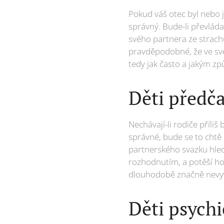
Pokud váš otec byl nebo je
správný. Bude-li převlád
svého partnera ze strachu,
pravděpodobné, že ve své
tedy jak často a jakým z
Děti předč
Nechávají-li rodiče příli
správné, bude se to chtě
partnerského svazku hled
rozhodnutím, a potěší ho,
dlouhodobě značně nevyv
Děti psychi