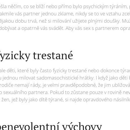
rošla něčím, co se blíží nebo přímo bylo psychickým týráním
Jakmile vás partner jednou zklame, nikdy se to ve vztahu zce
ějakou dobu trvá, než si milování užijete plnými doušky. Mu
 dobývat a opatrně vás svádět. Aby vás sex s partnerem opra
fyzicky trestané
e děti, které byly často fyzicky trestané nebo dokonce týrané 
jednou milovat sadomasochistické hrátky. I když jako děti b
 rodiče nemají rády, je velmi pravděpodobné, že jim ubližo
o sexuálního partnera. Pokud to zůstane pouze v rovině nevi
žen, jež byly jako dítě týrané, si najde opravdového násilník
 benevolentní výchovy