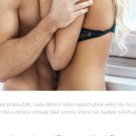
me připouštět, naše dětství mělo nepochybně velký vliv na to,
níků v dětství vznikají také vzorce, která nás nadále ovlivňu