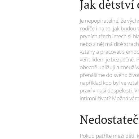
Jak dětství 
Je nepopiratelné, že vých
rodiče i na to, jak budou 
prvních třech letech si h
nebo z něj má dítě strach
vztahy a pracovat s emocem
věřit lidem je bezpečné. P
obecně ubližují a zneužív
přenášíme do svého života
například kdo byl ve vzta
praxí v naší dospělosti. V
intimní život? Možná vám
Nedostateč
Pokud patříte mezi děti,