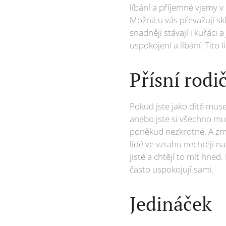
líbání a příjemné vjemy v
Možná u vás převažují skl
snadněji stávají i kuřáci 
uspokojení a líbání. Tito
Přísní rodi
Pokud jste jako dítě muse
anebo jste si všechno mus
poněkud nezkrotné. A zma
lidé ve vztahu nechtějí na
jisté a chtějí to mít hned
často uspokojují sami.
Jedináček