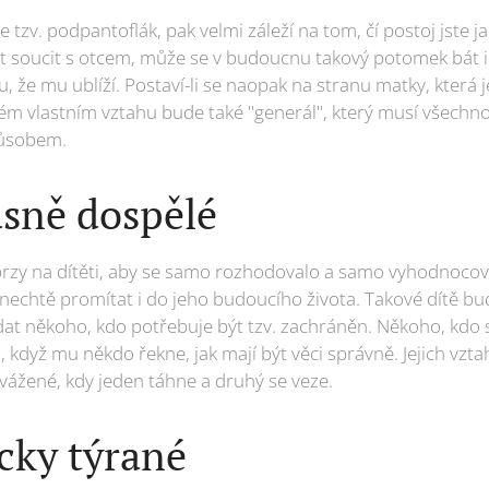
 tzv. podpantoflák, pak velmi záleží na tom, čí postoj jste j
at soucit s otcem, může se v budoucnu takový potomek bát 
 že mu ublíží. Postaví-li se naopak na stranu matky, která je
m vlastním vztahu bude také "generál", který musí všechno ř
působem.
asně dospělé
š brzy na dítěti, aby se samo rozhodovalo a samo vyhodnocov
 nechtě promítat i do jeho budoucího života. Takové dítě bu
at někoho, kdo potřebuje být tzv. zachráněn. Někoho, kdo si
 když mu někdo řekne, jak mají být věci správně. Jejich vzt
ážené, kdy jeden táhne a druhý se veze.
cky týrané