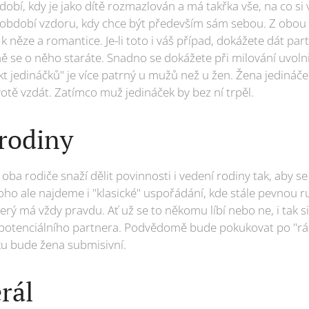
dobí, kdy je jako dítě rozmazlován a má takřka vše, na co 
í období vzdoru, kdy chce být především sám sebou. Z obou 
něze a romantice. Je-li toto i váš případ, dokážete dát par
ně se o něho staráte. Snadno se dokážete při milování uvolnit
ekt jedináčků" je více patrný u mužů než u žen. Žena jedináče
otě vzdát. Zatímco muž jedináček by bez ní trpěl.
 rodiny
ba rodiče snaží dělit povinnosti i vedení rodiny tak, aby s
toho ale najdeme i "klasické" uspořádání, kde stále pevnou 
rý má vždy pravdu. Ať už se to někomu líbí nebo ne, i tak s
 potenciálního partnera. Podvědomě bude pokukovat po "rá
sexu bude žena submisivní.
rál