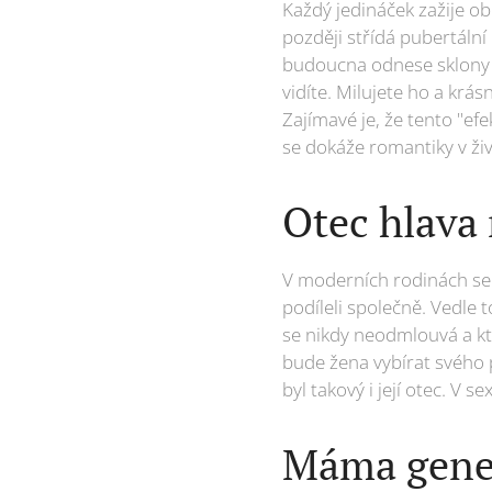
Každý jedináček zažije ob
později střídá pubertáln
budoucna odnese sklony k 
vidíte. Milujete ho a krás
Zajímavé je, že tento "ef
se dokáže romantiky v živ
Otec hlava
V moderních rodinách se o
podíleli společně. Vedle 
se nikdy neodmlouvá a kte
bude žena vybírat svého
byl takový i její otec. V 
Máma gene