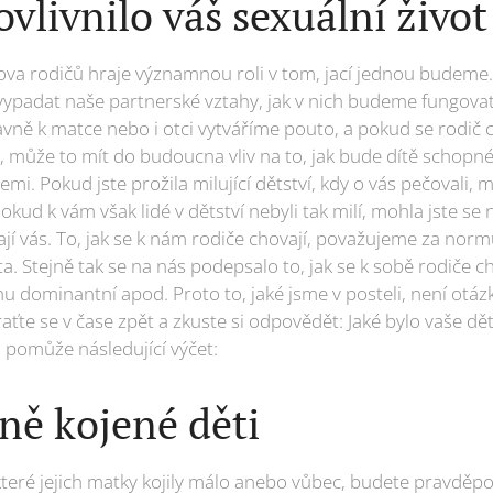
ovlivnilo váš sexuální život
ova rodičů hraje významnou roli v tom, jací jednou budeme. 
vypadat naše partnerské vztahy, jak v nich budeme fungovat, a
lavně k matce nebo i otci vytváříme pouto, a pokud se rodič
, může to mít do budoucna vliv na to, jak bude dítě schopné
i. Pokud jste prožila milující dětství, kdy o vás pečovali, m
okud k vám však lidé v dětství nebyli tak milí, mohla jste se 
ají vás. To, jak se k nám rodiče chovají, považujeme za norm
. Stejně tak se na nás podepsalo to, jak se k sobě rodiče c
hu dominantní apod. Proto to, jaké jsme v posteli, není ot
raťte se v čase zpět a zkuste si odpovědět: Jaké bylo vaše dět
 pomůže následující výčet:
ně kojené děti
 které jejich matky kojily málo anebo vůbec, budete pravdě