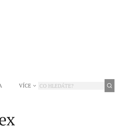
A
VÍCE
sex