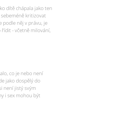
ako dítě chápala jako ten
i sebeméně kritizovat
 podle něj v právu, je
ídit - včetně milování,
alo, co je nebo není
de jako dospělý do
 není jistý svým
ahy i sex mohou být