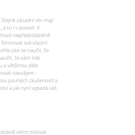
Stejně zásadní vliv mají
 to i v posteli. V
 chová nepředvídatelně
 formovat své vlastní
ohla jste se naučit, že
naučit, že vám lidé
u a většinou dále
hovali navzájem -
ázkou pouhých zkušeností a
ství a jak nyní vypadá váš
podobně velmi milovat