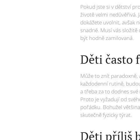
Pokud jste si v dětství p
životě velmi nedůvěřivá. 
dokážete uvolnit, avšak n
snadné. Musí vás složitě
být hodně zamilovaná.
Děti často 
Může to znít paradoxně, al
každodenní rutině, budou 
a třeba za to dodnes své
Proto je vyžadují od svéh
pořádku. Bohužel většina 
skutečně fyzicky týrat.
Děti příliš