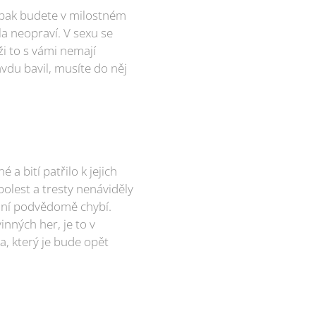
, pak budete v milostném
la neopraví. V sexu se
ži to s vámi nemají
vdu bavil, musíte do něj
a bití patřilo k jejich
olest a tresty nenáviděly
vání podvědomě chybí.
nných her, je to v
a, který je bude opět