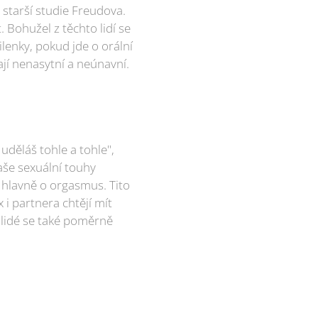
 starší studie Freudova.
 Bohužel z těchto lidí se
milenky, pokud jde o orální
ají nenasytní a neúnavní.
uděláš tohle a tohle",
aše sexuální touhy
 hlavně o orgasmus. Tito
x i partnera chtějí mít
to lidé se také poměrně