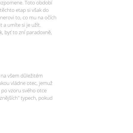
si vzpomene. Toto období
těchto etap si však do
tnerovi to, co mu na očích
 a umíte si je užít.
k, byť to zní paradoxně,
e na všem důležitém
rukou vládne otec, jemuž
i po vzoru svého otce
znějších" typech, pokud