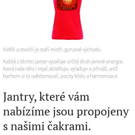
Viděli a stvořili je staří mistři, guruové východu.
Každá z těchto Janter vyzařuje určitý druh jemné energie,
která naše tělo i mysl zklidňuje, vylaďuje a přináší, aniž
bychom si to uvědomovali, pocity klidu a harmonizace.
Jantry, které vám
nabízíme jsou propojeny
s našimi čakrami.