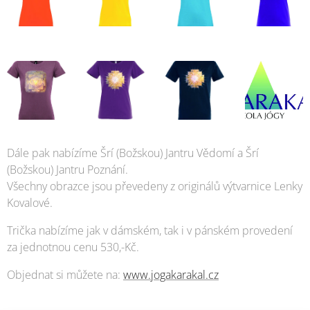
Dále pak nabízíme Šrí (Božskou) Jantru Vědomí a Šrí
(Božskou) Jantru Poznání.
Všechny obrazce jsou převedeny z originálů výtvarnice Lenky
Kovalové.
Trička nabízíme jak v dámském, tak i v pánském provedení
za jednotnou cenu 530,-Kč.
Objednat si můžete na:
www.jogakarakal.cz