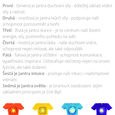
První
- červená je Jantra duchovní síly - důležitý základ vitální
síly a radosti.
Druhá
- oranžová je Jantra tvůrčí síly - podporuje naši
schopmost porozumnět a tvořit.
Třetí
- žlutá je Jantra slunce - je to centrum naší životní
energie, síly, pozitivního pohledu na svět.
Čtvrtá
- modrá je Jantra lásky - naše duchovní srdce,
schopnost nejen milovat, ale také odpouštět.
Pátá
- fialová je Jantra očištění - schopnost komunikace,
vyjadřování, inspirace. Odstraňuje nečistoty nejen na úrovni
fyzické, ale také duševní.
Šestá je Jantra intuice
- posiluje naši intuici i nadsmyslové
vnímání.
Sedmá je Jantra světla
- je branou k osvobození. Jejím
základním principem je čiré Bytí.