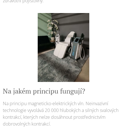
zdravotní pojišťovny.
Na jakém principu fungují?
Na principu magneticko-elektrických vln. Neinvazivní
technologie vyvolává 20 000 hlubokých a silných svalových
kontrakcí, kterých nelze dosáhnout prostřednictvím
dobrovolných kontrakcí.