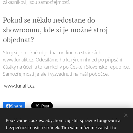
zákazníkovi, jsou samozřejmostí.
Pokud se někdo nedostane do
showroomu, kde si je možné stroj
objednat?
Stroj si je možné objednat on-line na stránkách
www.lunafit.cz. Odesíláme ho kurýrem ihned po připsání
částky na účet, a to kamkoliv po České i Slovenské republice.
Samozřejmostí je ale i vyzvednutí na naší pobočce.
www.lunafit.cz
Share
Používáme cookies, abychom zajistili správné fungování a
bezpečnost našich stránek. Tím vám můžeme zajistit tu