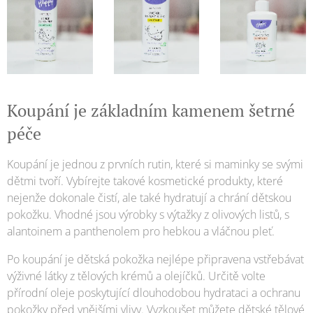
Koupání je základním kamenem šetrné
péče
Koupání je jednou z prvních rutin, které si maminky se svými
dětmi tvoří. Vybírejte takové kosmetické produkty, které
nejenže dokonale čistí, ale také hydratují a chrání dětskou
pokožku. Vhodné jsou výrobky s výtažky z olivových listů, s
alantoinem a panthenolem pro hebkou a vláčnou pleť.
Po koupání je dětská pokožka nejlépe připravena vstřebávat
výživné látky z tělových krémů a olejíčků. Určitě volte
přírodní oleje poskytující dlouhodobou hydrataci a ochranu
pokožky před vnějšími vlivy. Vyzkoušet můžete dětské tělové