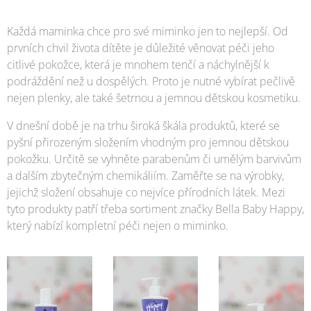
Každá maminka chce pro své miminko jen to nejlepší. Od
prvních chvil života dítěte je důležité věnovat péči jeho
citlivé pokožce, která je mnohem tenčí a náchylnější k
podráždění než u dospělých. Proto je nutné vybírat pečlivě
nejen plenky, ale také šetrnou a jemnou dětskou kosmetiku.
V dnešní době je na trhu široká škála produktů, které se
pyšní přirozeným složením vhodným pro jemnou dětskou
pokožku. Určitě se vyhněte parabenům či umělým barvivům
a dalším zbytečným chemikáliím. Zaměřte se na výrobky,
jejichž složení obsahuje co nejvíce přírodních látek. Mezi
tyto produkty patří třeba sortiment značky Bella Baby Happy,
který nabízí kompletní péči nejen o miminko.