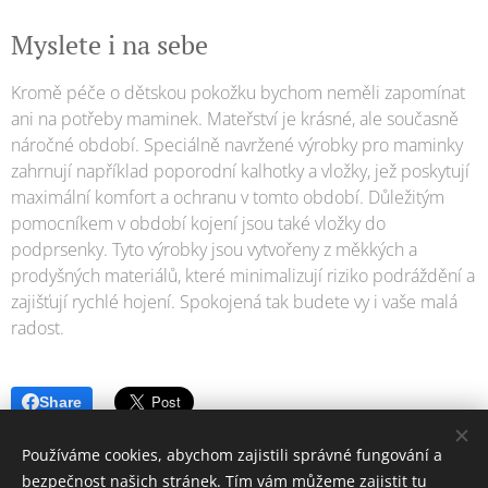
Myslete i na sebe
Kromě péče o dětskou pokožku bychom neměli zapomínat
ani na potřeby maminek. Mateřství je krásné, ale současně
náročné období. Speciálně navržené výrobky pro maminky
zahrnují například poporodní kalhotky a vložky, jež poskytují
maximální komfort a ochranu v tomto období. Důležitým
pomocníkem v období kojení jsou také vložky do
podprsenky. Tyto výrobky jsou vytvořeny z měkkých a
prodyšných materiálů, které minimalizují riziko podráždění a
zajišťují rychlé hojení. Spokojená tak budete vy i vaše malá
radost.
Share
Používáme cookies, abychom zajistili správné fungování a
bezpečnost našich stránek. Tím vám můžeme zajistit tu