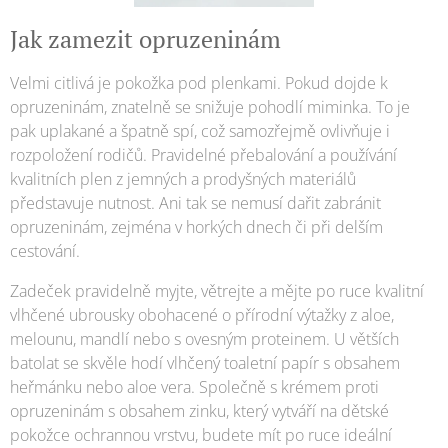
Jak zamezit opruzeninám
Velmi citlivá je pokožka pod plenkami. Pokud dojde k
opruzeninám, znatelně se snižuje pohodlí miminka. To je
pak uplakané a špatně spí, což samozřejmě ovlivňuje i
rozpoložení rodičů. Pravidelné přebalování a používání
kvalitních plen z jemných a prodyšných materiálů
představuje nutnost. Ani tak se nemusí dařit zabránit
opruzeninám, zejména v horkých dnech či při delším
cestování.
Zadeček pravidelně myjte, větrejte a mějte po ruce kvalitní
vlhčené ubrousky obohacené o přírodní výtažky z aloe,
melounu, mandlí nebo s ovesným proteinem. U větších
batolat se skvěle hodí vlhčený toaletní papír s obsahem
heřmánku nebo aloe vera. Společně s krémem proti
opruzeninám s obsahem zinku, který vytváří na dětské
pokožce ochrannou vrstvu, budete mít po ruce ideální