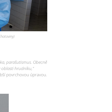
Chotoviny)
stika, parašutismus. Obecně
v oblasti hrudníku,"
rubší povrchovou úpravou.