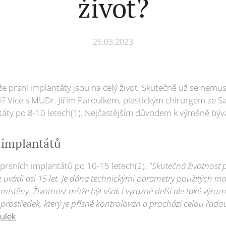
život?
25.03.2023
e prsní implantáty jsou na celý život. Skutečně už se nemus
ři? Více s MUDr. Jiřím Paroulkem, plastickým chirurgem ze S
áty po 8-10 letech(1). Nejčastějším důvodem k výměně býv
 implantátů
rsních implantátů po 10-15 letech(2).
"Skutečná životnost 
 uvádí asi 15 let. Je dána technickými parametry použitých 
místěny. Životnost může být však i výrazně delší ale také výrazně
 prostředek, který je přísně kontrolován a prochází celou řado
oulek