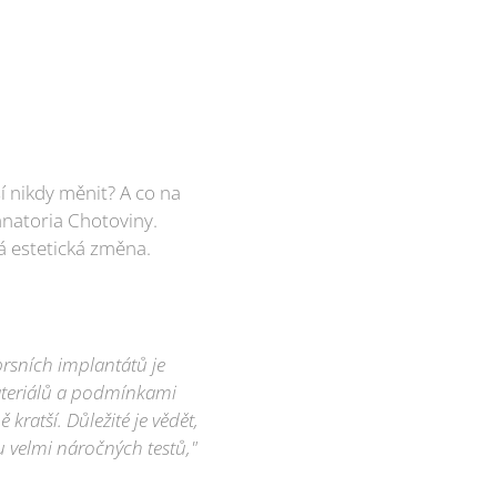
í nikdy měnit? A co na
anatoria Chotoviny.
á estetická změna.
prsních implantátů je
materiálů a podmínkami
 kratší. Důležité je vědět,
u velmi náročných testů,"