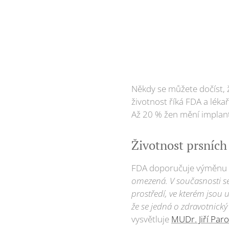
Někdy se můžete dočíst, ž
životnost říká FDA a léka
Až 20 % žen mění implant
Životnost prsních
FDA doporučuje výměnu p
omezená. V současnosti se
prostředí, ve kterém jsou u
že se jedná o zdravotnický
vysvětluje
MUDr. Jiří Par