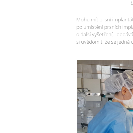
U
Mohu mít prsní implantáty
po umístění prsních impl
o další vyšetření," dodává
si uvědomit, že se jedná o