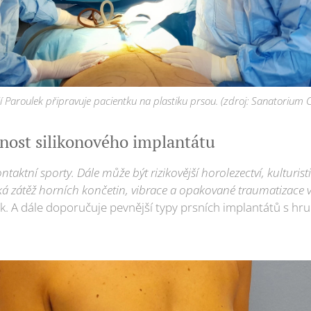
í Paroulek připravuje pacientku na plastiku prsou. (zdroj: Sanatorium 
tnost silikonového implantátu
taktní sporty. Dále může být rizikovější horolezectví, kulturi
ysoká zátěž horních končetin, vibrace a opakované traumatizace 
k. A dále doporučuje pevnější typy prsních implantátů s h