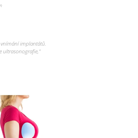
um
i vnímání implantátů.
e ultrasonografie,"