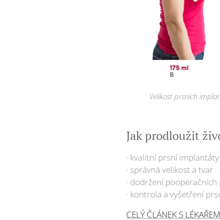
Velikost prsních impla
Jak prodloužit ži
· kvalitní prsní implantát
· správná velikost a tvar
· dodržení pooperačních
· kontrola a vyšetření pr
CELÝ ČLÁNEK S LÉKAŘE