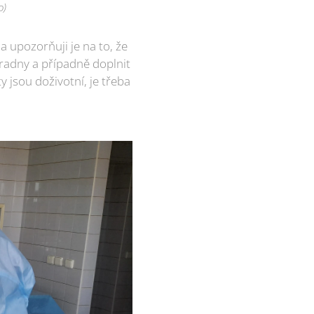
o)
 upozorňuji je na to, že
oradny a případně doplnit
y jsou doživotní, je třeba