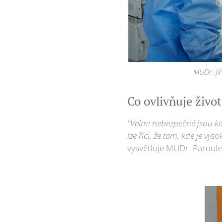
MUDr. Jiř
Co ovlivňuje živo
"Velmi nebezpečné jsou kon
lze říci, že tam, kde je v
vysvětluje MUDr. Paroule