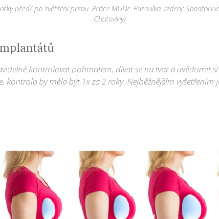
otky před/ po zvětšení prsou. Práce MUDr. Paroulka. (zdroj: Sanatori
Chotoviny)
implantátů
pravidelně kontrolovat pohmatem, dívat se na tvar a uvědomit s
 kontrola by měla být 1x za 2 roky. Nejběžnějším vyšetřením j