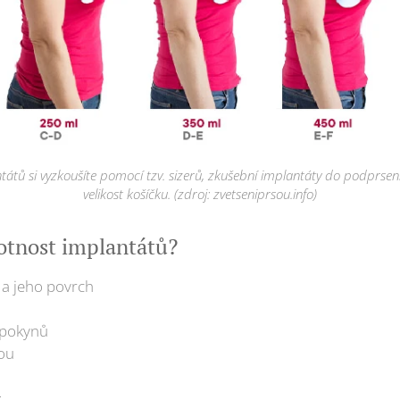
ntátů si vyzkoušíte pomocí tzv. sizerů, zkušební implantáty do podprsen
velikost košíčku. (zdroj: zvetseniprsou.info)
votnost implantátů?
y a jeho povrch
 pokynů
sou
M