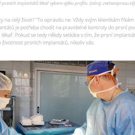
 prsních implantátů lékař vybere výšku profilu. (zdroj: zvetseniprsou.inf
 na celý život? "To opravdu ne. Vždy svým klientkám říkám a
antátů je potřeba chodit na pravidelné kontroly do prsní p
 lékař. Pokud se tedy někdy setkáte s tím, že prsní implantát
 životnost prsních implantátů, nikoliv vás.