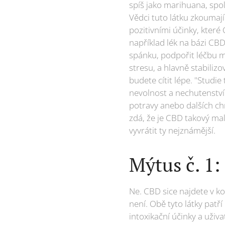
spíš jako marihuana, spol
Vědci tuto látku zkoumají 
pozitivními účinky, které
například lék na bázi CB
spánku, podpořit léčbu mi
stresu, a hlavně stabiliz
budete cítit lépe. "Studi
nevolnost a nechutenství.
potravy anebo dalších ch
zdá, že je CBD takový ma
vyvrátit ty nejznámější.
Mýtus č. 1
Ne. CBD sice najdete v k
není. Obě tyto látky patř
intoxikační účinky a uživ