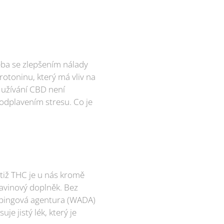
eba se zlepšením nálady
rotoninu, který má vliv na
 užívání CBD není
odplavením stresu. Co je
tiž THC je u nás kromě
ravinový doplněk. Bez
idopingová agentura (WADA)
e jistý lék, který je