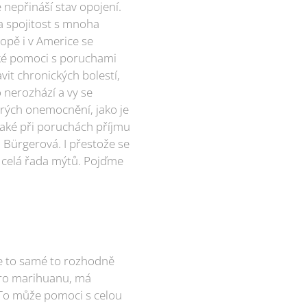
 nepřináší stav opojení.
na spojitost s mnoha
opě i v Americe se
také pomoci s poruchami
vit chronických bolestí,
o nerozhází a vy se
erých onemocnění, jako je
 také při poruchách příjmu
Bürgerová. I přestože se
e celá řada mýtů. Pojďme
le to samé to rozhodně
 pro marihuanu, má
. To může pomoci s celou