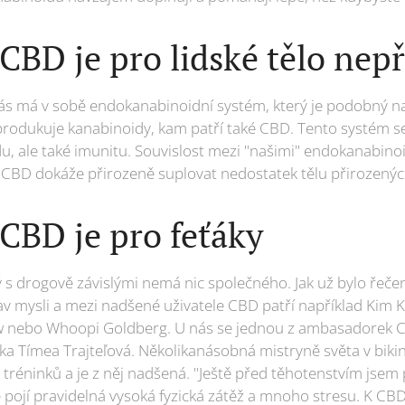
 CBD je pro lidské tělo nep
nás má v sobě endokanabinoidní systém, který je podobný n
 produkuje kanabinoidy, kam patří také CBD. Tento systém se
, ale také imunitu. Souvislost mezi "našimi" endokanabin
: CBD dokáže přirozeně suplovat nedostatek tělu přirozen
 CBD je pro feťáky
s drogově závislými nemá nic společného. Jak už bylo řečeno
av mysli a mezi nadšené uživatele CBD patří například Kim K
w nebo Whoopi Goldberg. U nás se jednou z ambasadorek C
ka Tímea Trajteľová. Několikanásobná mistryně světa v bikin
 tréninků a je z něj nadšená. "Ještě před těhotenstvím jsem
ě pojí pravidelná vysoká fyzická zátěž a mnoho stresu. K CB