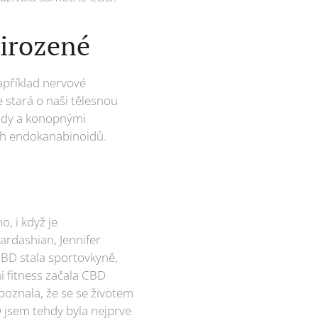
řirozené
apříklad nervové
 stará o naši tělesnou
oidy a konopnými
ých endokanabinoidů.
, i když je
ardashian, Jennifer
BD stala sportovkyně,
i fitness začala CBD
 poznala, že se se životem
D jsem tehdy byla nejprve