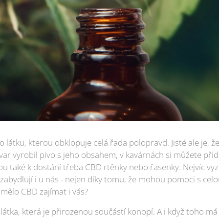
 o látku, kterou obklopuje celá řada polopravd. Jisté ale je, 
var vyrobil pivo s jeho obsahem, v kavárnách si můžete při
u také k dostání třeba CBD rtěnky nebo řasenky. Nejvíc vyz
ě zabydlují i u nás - nejen díky tomu, že mohou pomoci s celo
mělo CBD zajímat i vás?
 látka, která je přirozenou součástí konopí. A i když toho m