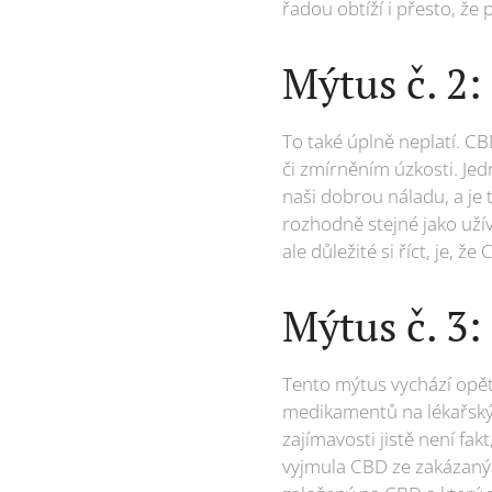
řadou obtíží i přesto, že 
Mýtus č. 2
To také úplně neplatí. C
či zmírněním úzkosti. Jed
naši dobrou náladu, a je
rozhodně stejné jako uží
ale důležité si říct, je, ž
Mýtus č. 3:
Tento mýtus vychází opět
medikamentů na lékařský 
zajímavosti jistě není fa
vyjmula CBD ze zakázaných