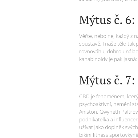
Mýtus č. 6:
Věřte, nebo ne, každý z 
soustavě. I naše tělo tak
rovnováhu, dobrou náladu
kanabinoidy je pak jasná
Mýtus č. 7:
CBD je fenoménem, který 
psychoaktivní, nemění st
Aniston, Gwyneth Paltro
podnikatelka a influencer
užívat jako doplněk svých
bikini fitness sportovkyn