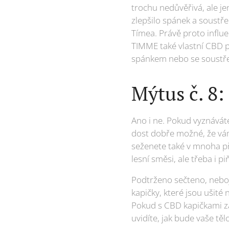
trochu nedůvěřivá, ale je
zlepšilo spánek a soustřed
Tímea. Právě proto influ
TIMME také vlastní CBD p
spánkem nebo se soustř
Mýtus č. 8:
Ano i ne. Pokud vyznáváte
dost dobře možné, že vám 
seženete také v mnoha pří
lesní směsi, ale třeba i pi
Podtrženo sečteno, neboj
kapičky, které jsou ušité
Pokud s CBD kapičkami z
uvidíte, jak bude vaše tě