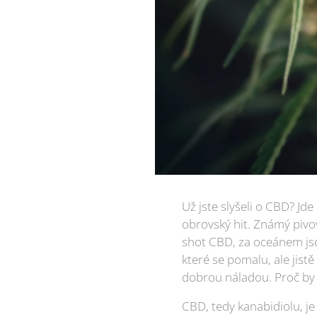
Už jste slyšeli o CBD? Jde
obrovský hit. Známý pivo
shot CBD, za oceánem jso
které se pomalu, ale jist
dobrou náladou. Proč by 
CBD, tedy kanabidiolu, je