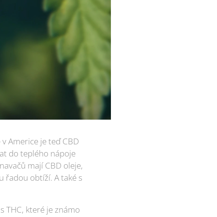
že v Americe je teď CBD
dat do teplého nápoje
navačů mají CBD oleje,
u řadou obtíží. A také s
á s THC, které je známo