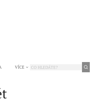
A
VÍCE
ět