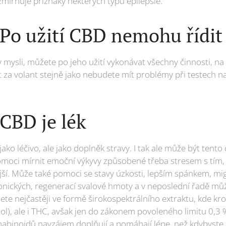
zmírňuje příznaky některých typů epilepsie.
 Po užití CBD nemohu řídit
ysli, můžete po jeho užití vykonávat všechny činnosti, na k
za volant stejně jako nebudete mít problémy při testech na
 CBD je lék
ko léčivo, ale jako doplněk stravy. I tak ale může být tento 
moci mírnit emoční výkyvy způsobené třeba stresem s tím, že
jší. Může také pomoci se stavy úzkosti, lepším spánkem, mig
onických, regenerací svalové hmoty a v neposlední řadě m
te nejčastěji ve formě širokospektrálního extraktu, kde kr
ol), ale i THC, avšak jen do zákonem povoleného limitu 0,3 %
anabinoidů navzájem doplňují a pomáhají lépe, než kdybyst