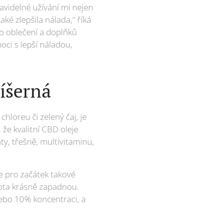
ravidelné užívání mi nejen
aké zlepšila nálada," říká
o oblečení a doplňků
ci s lepší náladou,
říšerná
hloreu či zelený čaj, je
že kvalitní CBD oleje
ty, třešně, multivitaminu,
e pro začátek takové
vota krásně zapadnou.
ebo 10% koncentraci, a