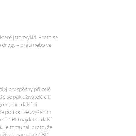
teré jste zvyklá. Proto se
 drogy v práci nebo ve
olej prospěšný při celé
 se pak uživatelé cítí
rénami i dalšími
ůže pomoci se zvýšením
omě CBD najdete i další
. Je tomu tak proto, že
e užívala samotné CBD.