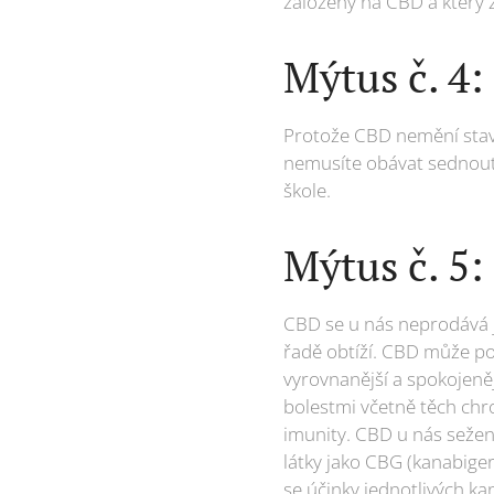
založený na CBD a který 
Mýtus č. 4:
Protože CBD nemění stav m
nemusíte obávat sednout 
škole.
Mýtus č. 5:
CBD se u nás neprodává ja
řadě obtíží. CBD může po
vyrovnanější a spokojeně
bolestmi včetně těch chr
imunity. CBD u nás sežene
látky jako CBG (kanabiger
se účinky jednotlivých k