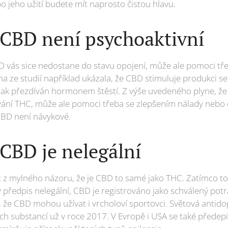
po jeho užití budete mít naprosto čistou hlavu.
: CBD není psychoaktivní
BD vás sice nedostane do stavu opojení, může ale pomoci tř
na ze studií například ukázala, že CBD stimuluje produkci se
 tak přezdíván hormonem štěstí. Z výše uvedeného plyne, že
vání THC, může ale pomoci třeba se zlepšením nálady nebo 
e CBD není návykové.
 CBD je nelegální
 z mylného názoru, že je CBD to samé jako THC. Zatímco to
předpis nelegální, CBD je registrováno jako schválený pot
kt, že CBD mohou užívat i vrcholoví sportovci. Světová ant
 substancí už v roce 2017. V Evropě i USA se také předepisuj