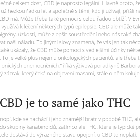
ečné celkem dost, CBD je naprosto legální. Hlavně proto, že
už hezkou řádku let a společně s těmi, kdo ji užívají, přišli 
 CBD má. Může třeba také pomoci s celou řadou obtíží. V Evr
D využívá k léčení některých typů epilepsie. CBD ale může 
grény, úzkostí, může zlepšit soustředění nebo nás také zba
ovat naši náladu. To jinými slovy znamená, že vás jen tak něc
e také ukázaly, že CBD může pomoci s vedlejšími účinky někt
 To je velké plus nejen u onkologických pacientů, ale třeba
ronických onemocněních," říká výživová poradkyně Barbora 
lý zázrak, který čeká na objevení masami, stále o něm koluj
: CBD je to samé jako THC
onopí, kde se nachází i jeho známější bratr v podobě THC, a
í do skupiny kanabinoidů, zatímco ale THC, které je typické
atele dostává do výrazného stavu opojení, u CBD to neplatí