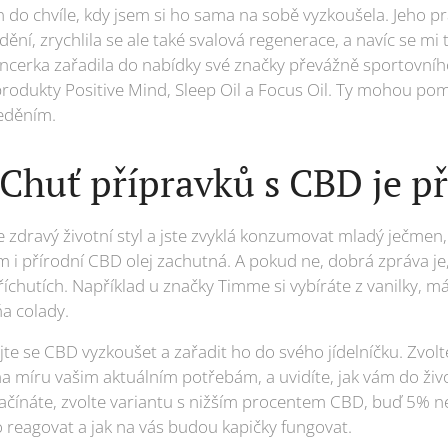
n do chvíle, kdy jsem si ho sama na sobě vyzkoušela. Jeho p
ění, zrychlila se ale také svalová regenerace, a navíc se mi t
encerka zařadila do nabídky své značky převážně sportovníh
rodukty Positive Mind, Sleep Oil a Focus Oil. Ty mohou pomo
eděním.
 Chuť přípravků s CBD je p
 zdravý životní styl a jste zvyklá konzumovat mladý ječmen, c
i přírodní CBD olej zachutná. A pokud ne, dobrá zpráva je, 
chutích. Například u značky Timme si vybíráte z vanilky, má
ňa colady.
te se CBD vyzkoušet a zařadit ho do svého jídelníčku. Zvolt
 na míru vašim aktuálním potřebám, a uvidíte, jak vám do ži
ačínáte, zvolte variantu s nižším procentem CBD, buď 5% n
lo reagovat a jak na vás budou kapičky fungovat.