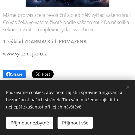
Máme pro vás zcela revoluční a ojedinělý výklad vašeho snu!
Co vás čeká ve vašem životě podle vašeho snu? Do několika
sekund uvidíte komplexní výklad vašeho snu.
1. výklad ZDARMA! Kód: PRIMAZENA
www.vylozmujsen.cz
Share
Používáme cookies, abychom zajistili správné fungování a
bezpečnost našich stránek. Tím vám můžeme zajistit tu
nejlepší zkušenost při jejich návštěvě.
© 2006-2025 PrimaŽena.cz I ESPRIT BOHEMIA s.r.o. I Všechna práva
vyhrazena.
Přijmout nezbytné
Přijmout vše
Cookies