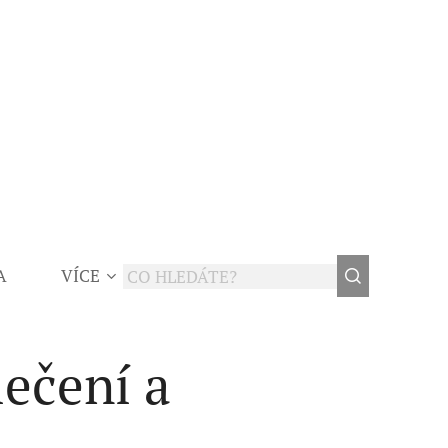
A
VÍCE
lečení a