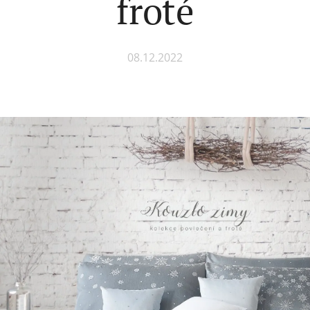
froté
08.12.2022