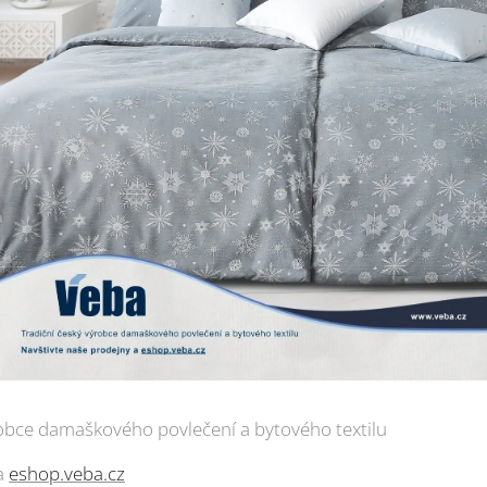
robce damaškového povlečení a bytového textilu
 a
eshop.veba.cz