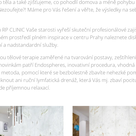
 těla a také zjišťujeme, co pohodlí domova a méně pohybu
Nezoufejte?! Máme pro Vás řešení a věřte, že výsledky na s
P CLINIC Vaše starosti vyřeší skuteční profesionálové zajiš
ném prostředí plném inspirace v centru Prahy naleznete disk
í a nadstandardní služby.
ou tělové terapie zaměřené na tvarování postavy, zeštíhlení
 K novinkám patří Endospheres, inovativní procedura, vhodn
- metoda, pomocí které se bezbolestně zbavíte nehezké po
nout ani ruční lymfatická drenáž, která Vás mj. zbaví pocit
e příjemnou relaxací.