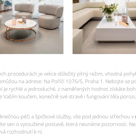
ch procedurách je velice důležitý pitný režim, vhodná pohy
pomůžou na adrese: Na Poříčí 1076/5, Praha 1. Nebojte se po
í je rychlé a jednoduché, z naměřených hodnot získáte boh
e Vaším koučem, konečně své stravě i fungování těla poroz
edinečnou péči a špičkové služby, vše pod jednou střechou v
plníte sen o vytoužené postavě, která neunikne pozornosti. 
vá rozhodnutí k ní.