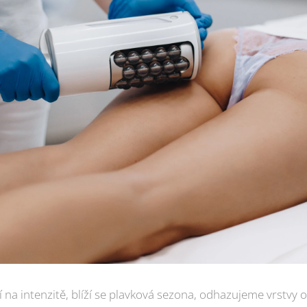
í na intenzitě, blíží se plavková sezona, odhazujeme vrstvy