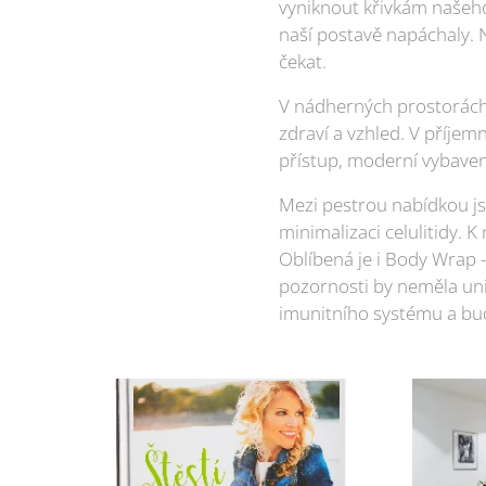
vyniknout křivkám našeho
naší postavě napáchaly. 
čekat.
V nádherných prostorách R
zdraví a vzhled. V příjem
přístup, moderní vybaven
Mezi pestrou nabídkou js
minimalizaci celulitidy.
Oblíbená je i Body Wrap 
pozornosti by neměla unik
imunitního systému a bud