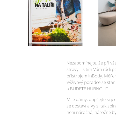
Nezapomínejte, že při vše
stravy. I s tím Vám rádi 
přístrojem InBody. Měřen
Výživový poradce se stan
a BUDETE HUBNOUT.
Milé dámy, dopřejte si j
se dostaví a Vy si tak s
není náročná, náročné bý