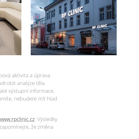
bová aktivita a úprava
drobit analýze těla
até výstupní informace.
umíte, nebudete mít hlad
www.rpclinic.cz
. Výsledky
Nezapomínejte, že změna