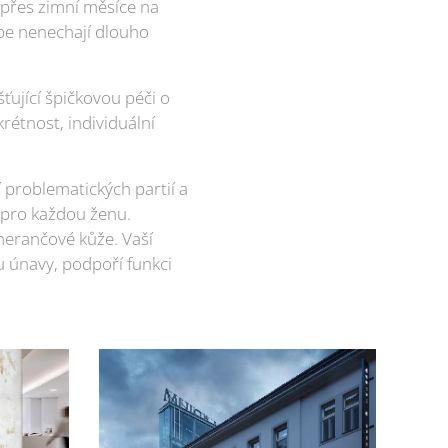
 přes zimní měsíce na
ebe nenechají dlouho
ťující špičkovou péči o
rétnost, individuální
 problematických partií a
á pro každou ženu.
merančové kůže. Vaší
u únavy, podpoří funkci