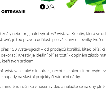
riály nebo originální výrobky? Výstava Kreativ, která se us
ravě, je tou pravou událostí pro všechny milovníky tvoření
řes 150 vystavujících – od prodejců korálků, látek, přízí, či
dekorací. Kreativ je ideální příležitostí k doplnění zásob ma
 kteří tvoří srdcem.
í. Výstava je také o inspiraci, nechte se okouzlit hotovými v
e nápady na vlastní projekty či vánoční dárky.
 minulého ročníku v našem videu a nalaďte se na dny plné k