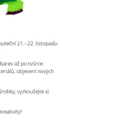
kuteční 21.–22. listopadu
.
 barev až po tvůrce
teriálů, objevení nových
ýrobky, vyzkoušejte si
reativity!