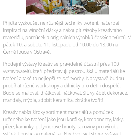
Přijďte vyzkoušet nejrůznější techniky tvoření, načerpat
inspiraci na vánoční dárky a nakoupit zásoby kreativního
materiálu, pomůcek a originálních výrobků českých tvůrců. V
pátek 10. a sobotu 11. listopadu od 10:00 do 18:00 na
Černé louce v Ostravě.
Prodejní výstavy Kreativ se pravidelně účastní přes 100
vystavovatelů, kteří představují pestrou škálu materiálů ke
tvoření a také to nejlepší ze své tvorby. Na výstavě budou
probíhat různé workshopy a dílničky pro děti i dospělé.
Bude se malovat, drátkovat, háčkovat, šít, vyrábět dekorace,
mandaly, mýdla, zdobit keramika, zkrátka tvořit!
Kreativ nabízí široký sortiment materiálů a pomůcek
určeného ke tvoření jako jsou korálky, komponenty, látky,
příze, kamínky, polymerové hmoty, suroviny pro výrobu
svíček, floristický materiál aj. Nechybí šicí stroje, vyšívací