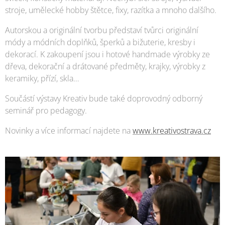
stroje, umělecké hobby štětce, fixy, razítka a mnoho dalšího.
Autorskou a originální tvorbu představí tvůrci originální
módy a módních doplňků, šperků a bižuterie, kresby i
dekorací. K zakoupení jsou i hotové handmade výrobky ze
dřeva, dekorační a drátované předměty, krajky, výrobky z
keramiky, přízí, skla…
Součástí výstavy Kreativ bude také doprovodný odborný
seminář pro pedagogy.
Novinky a více informací najdete na
www.kreativostrava.cz