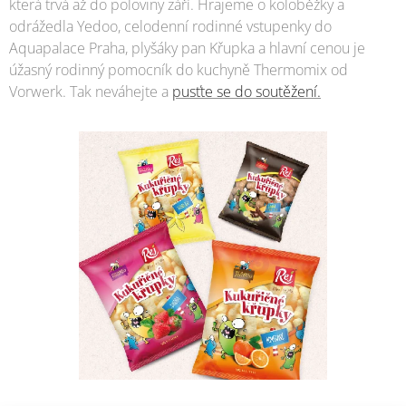
která trvá až do poloviny září. Hrajeme o koloběžky a
odrážedla Yedoo, celodenní rodinné vstupenky do
Aquapalace Praha, plyšáky pan Křupka a hlavní cenou je
úžasný rodinný pomocník do kuchyně Thermomix od
Vorwerk. Tak neváhejte a
pusťte se do soutěžení.