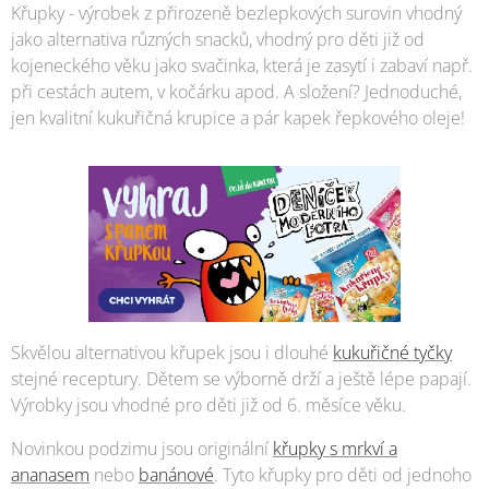
Křupky - výrobek z přirozeně bezlepkových surovin vhodný
jako alternativa různých snacků, vhodný pro děti již od
kojeneckého věku jako svačinka, která je zasytí i zabaví např.
při cestách autem, v kočárku apod. A složení? Jednoduché,
jen kvalitní kukuřičná krupice a pár kapek řepkového oleje!
Skvělou alternativou křupek jsou i dlouhé
kukuřičné tyčky
stejné receptury. Dětem se výborně drží a ještě lépe papají.
Výrobky jsou vhodné pro děti již od 6. měsíce věku.
Novinkou podzimu jsou originální
křupky s mrkví a
ananasem
nebo
banánové
. Tyto křupky pro děti od jednoho