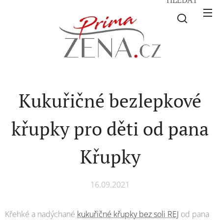
Kukuřičné bezlepkové
křupky pro děti od pana
Křupky
16.09.2021
Křehké a nadýchané
kukuřičné křupky bez soli REJ
od pana