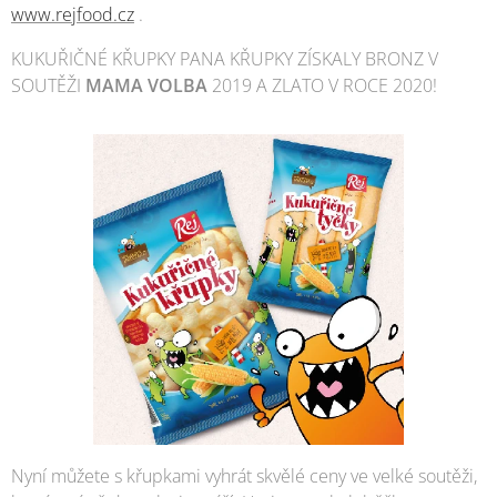
www.rejfood.cz
.
KUKUŘIČNÉ KŘUPKY PANA KŘUPKY ZÍSKALY BRONZ V
SOUTĚŽI
MAMA VOLBA
2019 A ZLATO V ROCE 2020!
Nyní můžete s křupkami vyhrát skvělé ceny ve velké soutěži,