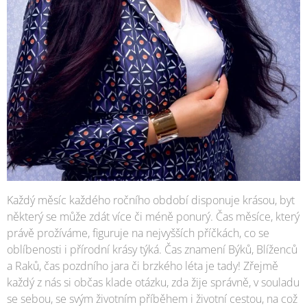
Každý měsíc každého ročního období disponuje krásou, byt
některý se může zdát více či méně ponurý. Čas měsíce, který
právě prožíváme, figuruje na nejvyšších příčkách, co se
oblíbenosti i přírodní krásy týká. Čas znamení Býků, Blíženců
a Raků, čas pozdního jara či brzkého léta je tady! Zřejmě
každý z nás si občas klade otázku, zda žije správně, v souladu
se sebou, se svým životním příběhem i životní cestou, na což