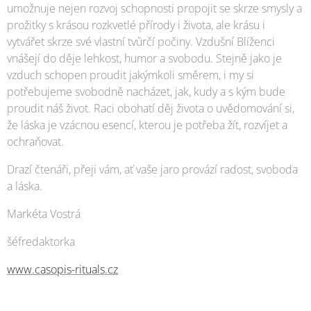
umožnuje nejen rozvoj schopnosti propojit se skrze smysly a
prožitky s krásou rozkvetlé přírody i života, ale krásu i
vytvářet skrze své vlastní tvůrčí počiny. Vzdušní Blíženci
vnášejí do děje lehkost, humor a svobodu. Stejně jako je
vzduch schopen proudit jakýmkoli směrem, i my si
potřebujeme svobodně nacházet, jak, kudy a s kým bude
proudit náš život. Raci obohatí děj života o uvědomování si,
že láska je vzácnou esencí, kterou je potřeba žít, rozvíjet a
ochraňovat.
Drazí čtenáři, přeji vám, ať vaše jaro provází radost, svoboda
a láska.
Markéta Vostrá
šéfredaktorka
www.casopis-rituals.cz