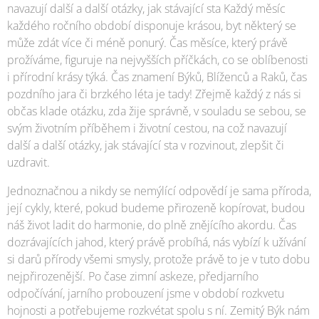
navazují další a další otázky, jak stávající sta Každý měsíc
každého ročního období disponuje krásou, byt některý se
může zdát více či méně ponurý. Čas měsíce, který právě
prožíváme, figuruje na nejvyšších příčkách, co se oblíbenosti
i přírodní krásy týká. Čas znamení Býků, Blíženců a Raků, čas
pozdního jara či brzkého léta je tady! Zřejmě každý z nás si
občas klade otázku, zda žije správně, v souladu se sebou, se
svým životním příběhem i životní cestou, na což navazují
další a další otázky, jak stávající sta v rozvinout, zlepšit či
uzdravit.
Jednoznačnou a nikdy se nemýlící odpovědí je sama příroda,
její cykly, které, pokud budeme přirozeně kopírovat, budou
náš život ladit do harmonie, do plně znějícího akordu. Čas
dozrávajících jahod, který právě probíhá, nás vybízí k užívání
si darů přírody všemi smysly, protože právě to je v tuto dobu
nejpřirozenější. Po čase zimní askeze, předjarního
odpočívání, jarního probouzení jsme v období rozkvetu
hojnosti a potřebujeme rozkvétat spolu s ní. Zemitý Býk nám