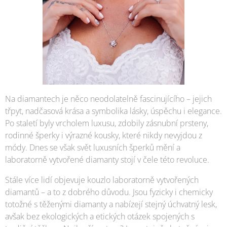
Na diamantech je něco neodolatelně fascinujícího – jejich
třpyt, nadčasová krása a symbolika lásky, úspěchu i elegance.
Po staletí byly vrcholem luxusu, zdobily zásnubní prsteny,
rodinné šperky i výrazné kousky, které nikdy nevyjdou z
módy. Dnes se však svět luxusních šperků mění a
laboratorně vytvořené diamanty stojí v čele této revoluce.
Stále více lidí objevuje kouzlo laboratorně vytvořených
diamantů – a to z dobrého důvodu. Jsou fyzicky i chemicky
totožné s těženými diamanty a nabízejí stejný úchvatný lesk,
avšak bez ekologických a etických otázek spojených s