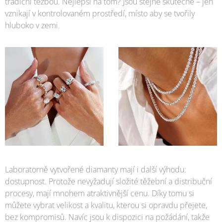
tradiční těžbou. Nejlepší na tom? Jsou stejně skutečné – jen
vznikají v kontrolovaném prostředí, místo aby se tvořily
hluboko v zemi.
Laboratorně vytvořené diamanty mají i další výhodu:
dostupnost. Protože nevyžadují složité těžební a distribuční
procesy, mají mnohem atraktivnější cenu. Díky tomu si
můžete vybrat velikost a kvalitu, kterou si opravdu přejete,
bez kompromisů. Navíc jsou k dispozici na požádání, takže