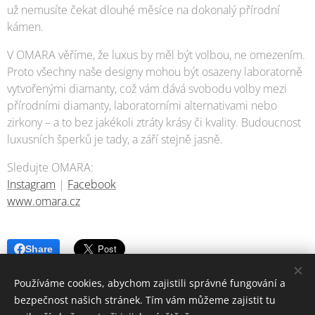
už nemusíte čekat dlouhé měsíce na dokonalý přírodní
kámen.
V OMARA věříme, že luxus by měl být volbou, ne omezením.
Proto všechny naše designy mohou být osazeny laboratorně
vytvořenými diamanty, což vám dává svobodu volby mezi
přírodními diamanty, laboratorními alternativami nebo
zirkony – a to bez jakékoli ztráty krásy či kvality. Budoucnost
luxusních šperků je tady, a září stejně jasně.
Sledujte OMARA:
Instagram
|
Facebook
www.omara.cz
Share
Používáme cookies, abychom zajistili správné fungování a
bezpečnost našich stránek. Tím vám můžeme zajistit tu