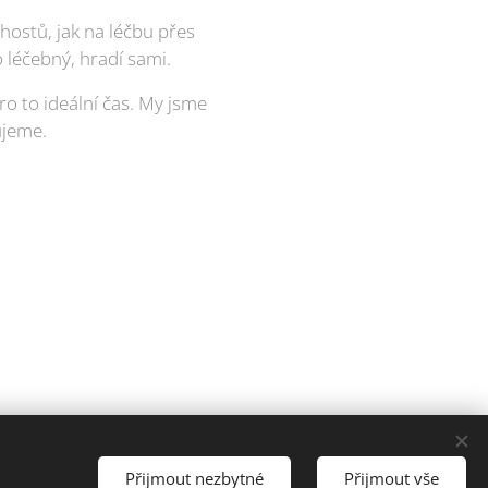
 hostů, jak na léčbu přes
o léčebný, hradí sami.
o to ideální čas. My jsme
ujeme.
ena.
Přijmout nezbytné
Přijmout vše