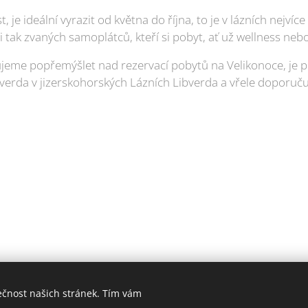
 je ideální vyrazit od května do října, to je v lázních nejvíce
 i tak zvaných samoplátců, kteří si pobyt, ať už wellness neb
eme popřemýšlet nad rezervací pobytů na Velikonoce, je pr
bverda v jizerskohorských Lázních Libverda a vřele doporuč
ečnost našich stránek. Tím vám
006-2025 PrimaŽena.cz I ESPRIT BOHEMIA s.r.o. I Všechna práva vyhraz