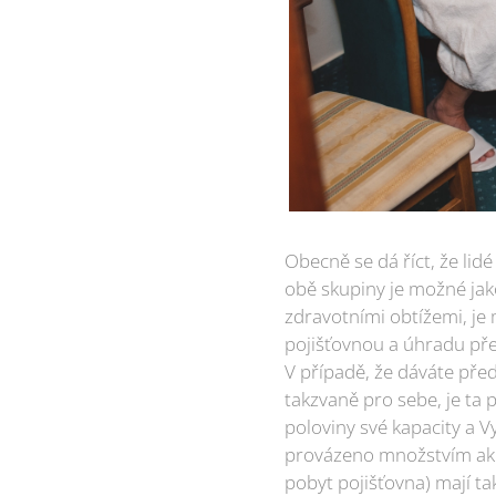
Obecně se dá říct, že lidé
obě skupiny je možné jak
zdravotními obtížemi, je
pojišťovnou a úhradu přen
V případě, že dáváte pře
takzvaně pro sebe, je ta 
poloviny své kapacity a V
provázeno množstvím akční
pobyt pojišťovna) mají ta