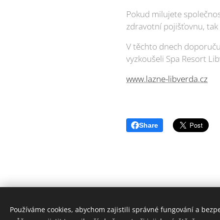
Pokud milujete společnost,
zdravotní pojišťovnu, tak
V těchto dnech doporučuj
vyzkoušeli Spa Resort Li
www.lazne-libverda.cz
Share
Používáme cookies, abychom zajistili správné fungování a bezp
© 2