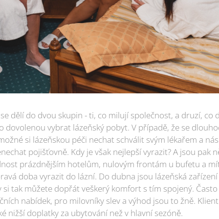
 se dělí do dvou skupin - ti, co milují společnost, a druzí, co
o dovolenou vybrat lázeňský pobyt. V případě, že se dlouh
 možné si lázeňskou péči nechat schválit svým lékařem a ná
echat pojišťovně. Kdy je však nejlepší vyrazit? A jsou pak n
dnost prázdnějším hotelům, nulovým frontám u bufetu a mít
pravá doba vyrazit do lázní. Do dubna jsou lázeňská zařízen
y si tak můžete dopřát veškerý komfort s tím spojený. Často
ch nabídek, pro milovníky slev a výhod jsou to žně. Klienti
ké nižší doplatky za ubytování než v hlavní sezóně.