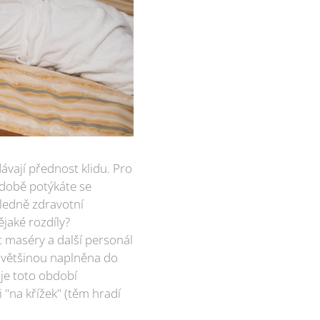
 dávají přednost klidu. Pro
odobě potýkáte se
sledně zdravotní
ějaké rozdíly?
 maséry a další personál
í většinou naplněna do
 je toto období
 "na křížek" (těm hradí