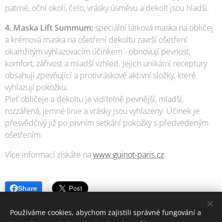
patrné, oční okolí, čelo, vrásky úsměvu a dekolt jsou hladší.
4. Maska Lift Summum:
speciální látková maska na obličej
a krémová maska na ošetření dekoltu završí ošetření
okamžitým vyhlazovacím účinkem - obnovují pevnost,
komfort, zářivost a mladší vzhled. Jejich unikátní receptury
obsahují zpevňující a protivráskové aktivní složky, které
vyhlazují pokožku.
Pleť obličeje a dekoltu je viditelně pevnější, mladší,
rozzářená, jemné linie a vrásky jsou vyhlazeny. Účinek je
přesvědčivý již po prvním setkání pokožky s předvedeným
ošetřením.
Více informací získáte na
www.guinot-paris.cz
.
Share
Používáme cookies, abychom zajistili správné fungování a