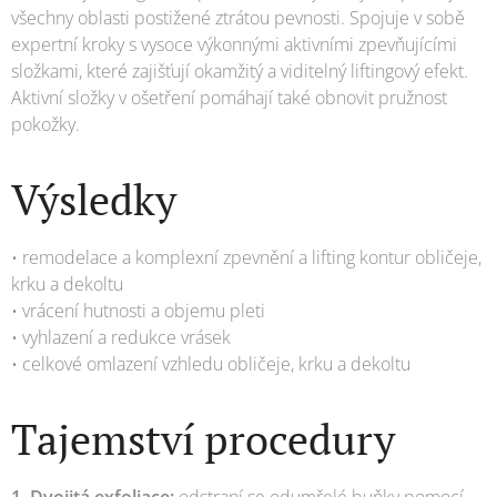
všechny oblasti postižené ztrátou pevnosti. Spojuje v sobě
expertní kroky s vysoce výkonnými aktivními zpevňujícími
složkami, které zajišťují okamžitý a viditelný liftingový efekt.
Aktivní složky v ošetření pomáhají také obnovit pružnost
pokožky.
Výsledky
• remodelace a komplexní zpevnění a lifting kontur obličeje,
krku a dekoltu
• vrácení hutnosti a objemu pleti
• vyhlazení a redukce vrásek
• celkové omlazení vzhledu obličeje, krku a dekoltu
Tajemství procedury
1. Dvojitá exfoliace:
odstraní se odumřelé buňky pomocí