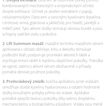
kombinovaných mechanických a enzymatických účinků
dvojité exfoliace. Účinek je zesílen extraktem z papáji,
celulosemickými částicemi a ovocnými kyselinami (kyselina
citrónová, vinná, glykolová a jablečná), pro hladší, jasnější a
měkčí pleť. Tyto aktivní složky stimulují obnovu buněk a jsou
schopny zadržet vodu v pokožce.
2. Lift Summum masáž:
masážní technika masážním sérem
aplikovaná v oblasti obličeje, krku a dekoltu stimuluje
podkožní tkáň, podporuje pronikání aktivních látek a
zrychluje krevní oběh k lepšímu okysličení pokožky. Pokožka
se vypne, zatímco aktivní sérum obohacené o přísady
pomáhá obnovit pružnost pokožky.
3. Protivráskový zmizík:
kulička aplikátoru proti vráskám
umožňuje dodat kyselinu hyaluronovou a ostatní hodnotné
složky krouživými pohyby přímo do vrásek. Aplikátor
pomáhá vylepšit texturu pokožky díky svému dvojitému
mechanickému a biologickému působení. Vrásky jsou méně