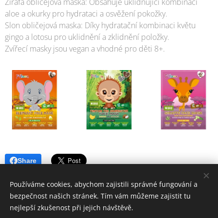
Žirafa obličejová maska: Obsahuje uklidňující kombinaci
aloe a okurky pro hydrataci a osvěžení pokožky.
Slon obličejová maska: Díky hydratační kombinaci květu
gingo a lotosu pro uklidnění a zklidnění položky.
Zvířecí masky jsou vegan a vhodné pro děti 8+.
Share
Používáme cookies, abychom zajistili správné fungování a
bezpečnost našich stránek. Tím vám můžeme zajistit tu
nejlepší zkušenost při jejich návštěvě.
© 2006-2025 PrimaŽena.cz I ESPRIT BOHEMIA s.r.o. I Všechna práva