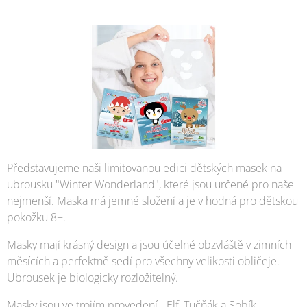
Představujeme naši limitovanou edici dětských masek na
ubrousku "Winter Wonderland", které jsou určené pro naše
nejmenší. Maska má jemné složení a je v hodná pro dětskou
pokožku 8+.
Masky mají krásný design a jsou účelné obzvláště v zimních
měsících a perfektně sedí pro všechny velikosti obličeje.
Ubrousek je biologicky rozložitelný.
Masky jsou ve trojím provedení - Elf, Tučňák a Sobík.