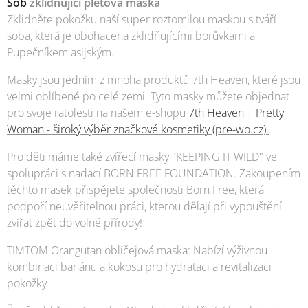
Sob
zklidňující pleťová maska
Zklidněte pokožku naší super roztomilou maskou s tváří
soba, která je obohacena zklidňujícími borůvkami a
Pupečníkem asijským.
Masky jsou jedním z mnoha produktů 7th Heaven, které jsou
velmi oblíbené po celé zemi. Tyto masky můžete objednat
pro svoje ratolesti na našem e-shopu
7th Heaven | Pretty
Woman - široký výběr značkové kosmetiky (pre-wo.cz).
Pro děti máme také zvířecí masky "KEEPING IT WILD" ve
spolupráci s nadací BORN FREE FOUNDATION. Zakoupením
těchto masek přispějete společnosti Born Free, která
podpoří neuvěřitelnou práci, kterou dělají při vypouštění
zvířat zpět do volné přírody!
TIMTOM Orangutan obličejová maska: Nabízí výživnou
kombinaci banánu a kokosu pro hydrataci a revitalizaci
pokožky.