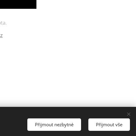
ta.
cz
ena.
Přijmout nezbytné
Přijmout vše