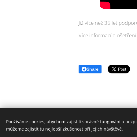
Již více než 35 let podpo
Více informací o ošetřen
Share
Používáme cookies, abychom zajistili správné fungování a bezp
© 2
můžeme zajistit tu nejlepší zkušenost při jejich návštěvě.