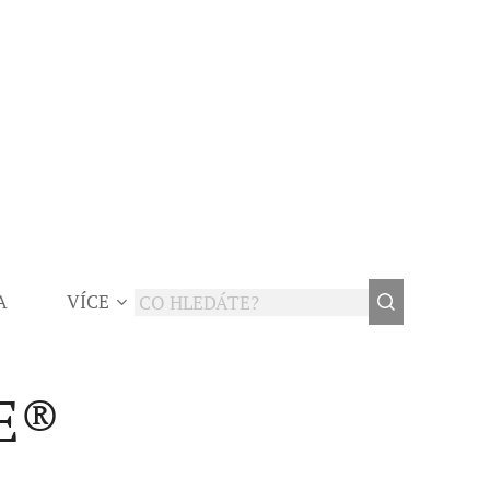
A
VÍCE
E®