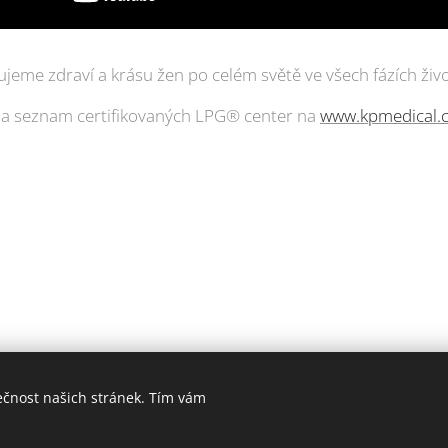
rujeme zdraví a krásu žen po celém světě ve všech fázích živo
í a seznam certifikovaných LPG® center na
www.kpmedical.
ečnost našich stránek. Tím vám
006-2025 PrimaŽena.cz I ESPRIT BOHEMIA s.r.o. I Všechna práva vyhraz
Cookies