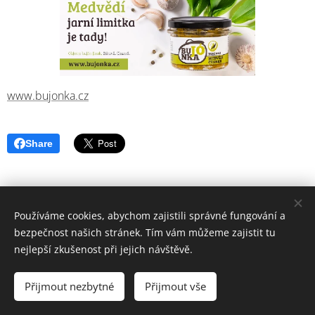
www.bujonka.cz
Share
Používáme cookies, abychom zajistili správné fungování a
bezpečnost našich stránek. Tím vám můžeme zajistit tu
nejlepší zkušenost při jejich návštěvě.
© 2006-2025 PrimaŽena.cz I ESPRIT BOHEMIA s.r.o. I Všechna práva
vyhrazena.
Přijmout nezbytné
Přijmout vše
Cookies