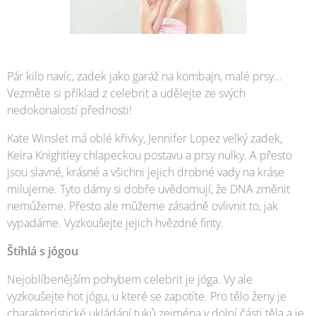
Pár kilo navíc, zadek jako garáž na kombajn, malé prsy...
Vezměte si příklad z celebrit a udělejte ze svých
nedokonalostí přednosti!
Kate Winslet má oblé křivky, Jennifer Lopez velký zadek,
Keira Knightley chlapeckou postavu a prsy nulky. A přesto
jsou slavné, krásné a všichni jejich drobné vady na kráse
milujeme. Tyto dámy si dobře uvědomují, že
DNA změnit
nemůžeme. Přesto ale můžeme zásadně ovlivnit to, jak
vypadáme. Vyzkoušejte jejich hvězdné finty.
Štíhlá s jógou
Nejoblíbenějším pohybem celebrit je jóga. Vy ale
vyzkoušejte hot jógu, u které se zapotíte. Pro tělo ženy je
charakteristické ukládání tuků zejména v dolní části těla a je