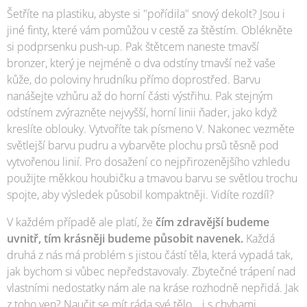
Šetříte na plastiku, abyste si "pořídila" snový dekolt? Jsou i
jiné finty, které vám pomůžou v cestě za štěstím. Oblékněte
si podprsenku push-up. Pak štětcem naneste tmavší
bronzer, který je nejméně o dva odstíny tmavší než vaše
kůže, do poloviny hrudníku přímo doprostřed. Barvu
nanášejte vzhůru až do horní části výstřihu. Pak stejným
odstínem zvýrazněte nejvyšší, horní linii ňader, jako když
kreslíte oblouky. Vytvoříte tak písmeno V. Nakonec vezměte
světlejší barvu pudru a vybarvěte plochu prsů těsně pod
vytvořenou linií. Pro dosažení co nejpřirozenějšího vzhledu
použijte měkkou houbičku a tmavou barvu se světlou trochu
spojte, aby výsledek působil kompaktněji. Vidíte rozdíl?
V každém případě ale platí, že
čím zdravější budeme
uvnitř, tím krásněji budeme působit navenek.
Každá
druhá z nás má problém s jistou částí těla, která vypadá tak,
jak bychom si vůbec nepředstavovaly. Zbytečné trápení nad
vlastními nedostatky nám ale na kráse rozhodně nepřidá. Jak
z toho ven? Naučit se mít ráda své tělo… i s chybami.