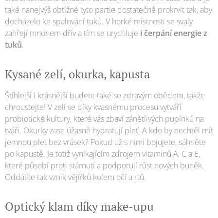
také nanejvýš obtížné tyto partie dostatečně prokrvit tak, aby
docházelo ke spalování tuků. V horké místnosti se svaly
zahřejí mnohem dřív a tím se urychluje
i čerpání energie z
tuků
.
Kysané zelí, okurka, kapusta
Štíhlejší i krásnější budete také se zdravým obědem, takže
chroustejte! V zelí se díky kvasnému procesu vytváří
probiotické kultury, které vás zbaví zánětlivých pupínků na
tváři. Okurky zase úžasně hydratují pleť. A kdo by nechtěl mít
jemnou pleť bez vrásek? Pokud už s nimi bojujete, sáhněte
po kapustě. Je totiž vynikajícím zdrojem vitaminů A, C a E,
které působí proti stárnutí a podporují růst nových buněk.
Oddálíte tak vznik vějířků kolem očí a rtů.
Optický klam díky make-upu