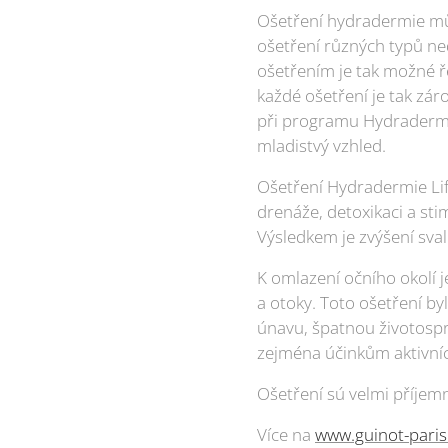
Ošetření hydradermie může
ošetření různých typů ne
ošetřením je tak možné ř
každé ošetření je tak zá
při programu Hydradermie 
mladistvý vzhled.
Ošetření Hydradermie Lift
drenáže, detoxikaci a sti
Výsledkem je zvýšení sva
K omlazení očního okolí j
a otoky. Toto ošetření by
únavu, špatnou životospráv
zejména účinkům aktivníc
Ošetření sú velmi příjem
Více na
www.guinot-paris