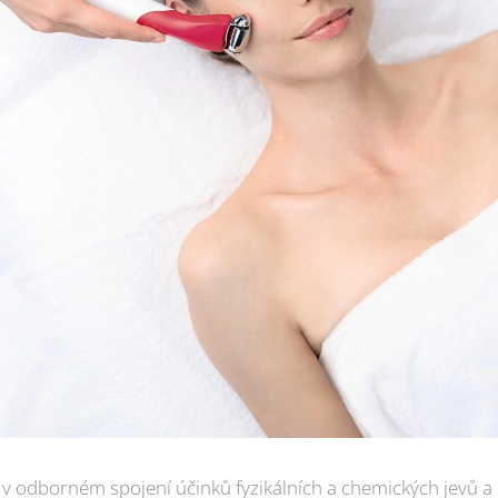
v odborném spojení účinků fyzikálních a chemických jevů a