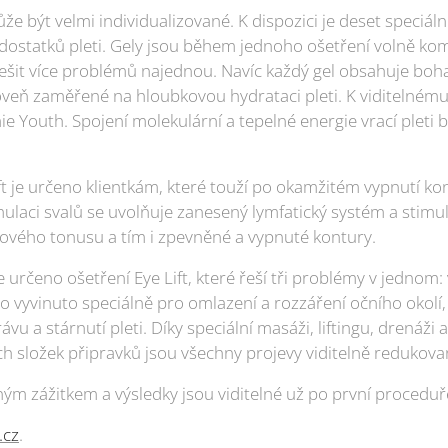
 být velmi individualizované. K dispozici je deset speciáln
dostatků pleti. Gely jsou během jednoho ošetření volně ko
ešit více problémů najednou. Navíc každý gel obsahuje boh
roveň zaměřené na hloubkovou hydrataci pleti. K viditelnému
Youth. Spojení molekulární a tepelné energie vrací pleti bu
 je určeno klientkám, které touží po okamžitém vypnutí kon
mulaci svalů se uvolňuje zanesený lymfatický systém a stimul
lového tonusu a tím i zpevněné a vypnuté kontury.
e určeno ošetření Eye Lift, které řeší tři problémy v jednom
lo vyvinuto speciálně pro omlazení a rozzáření očního okolí,
u a stárnutí pleti. Díky speciální masáži, liftingu, drenáži 
h složek připravků jsou všechny projevy viditelně redukov
ným zážitkem a výsledky jsou viditelné už po první proceduř
.cz
.