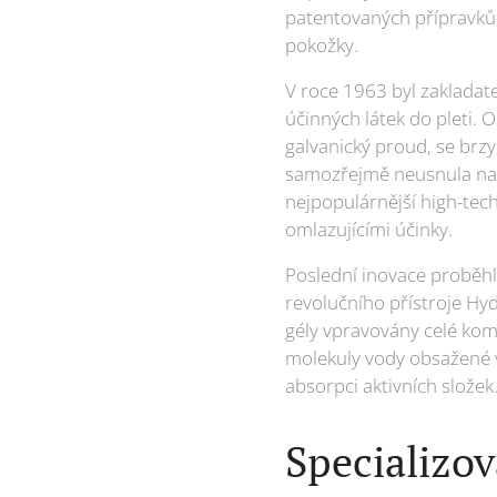
patentovaných přípravků,
pokožky.
V roce 1963 byl zakladate
účinných látek do pleti. 
galvanický proud, se brz
samozřejmě neusnula na v
nejpopulárnější high-tech
omlazujícími účinky.
Poslední inovace proběhl
revolučního přístroje Hy
gély vpravovány celé kom
molekuly vody obsažené v
absorpci aktivních složek
Specializov