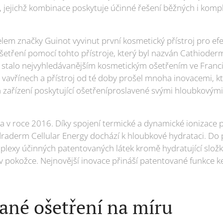
 jejichž kombinace poskytuje účinné řešení běžných i komp
lem značky Guinot vyvinut první kosmetický přístroj pro efe
Ošetření pomocí tohto přístroje, který byl nazván Cathioderm
y stalo nejvyhledávanějším kosmetickým ošetřením ve Franci
avřínech a přístroj od té doby prošel mnoha inovacemi, kter
 zařízení poskytující ošetřeníproslavené svými hloubkovými 
a v roce 2016. Díky spojení termické a dynamické ionizace 
draderm Cellular Energy dochází k hloubkové hydrataci. Do p
plexy účinných patentovaných látek kromě hydratující složk
 pokožce. Nejnovější inovace přináší patentované funkce ke 
.
ané ošetření na míru