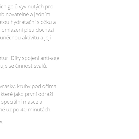
ích gelů vyvinutých pro
mbinovatelné a jedním
atou hydratační složku a
 omlazení pleti dochází
něčnou aktivitu a její
tur. Díky spojení anti-age
uje se činnost svalů.
: vrásky, kruhy pod očima
 které jako první odráží
a speciální masce a
ané už po 40 minutách.
e.