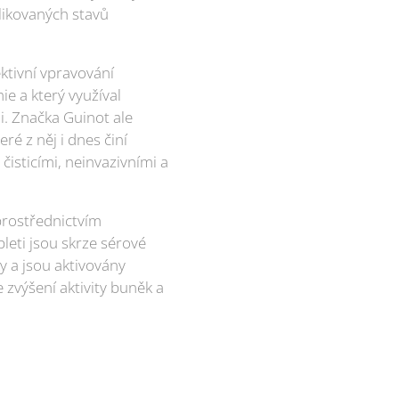
likovaných stavů
ktivní vpravování
ie a který využíval
i. Značka Guinot ale
é z něj i dnes činí
čisticími, neinvazivními a
prostřednictvím
leti jsou skrze sérové
y a jsou aktivovány
zvýšení aktivity buněk a