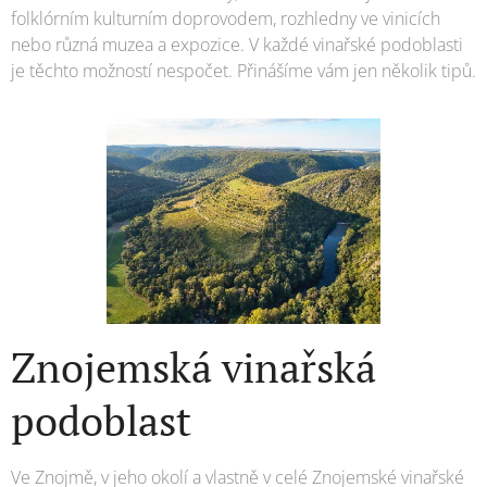
folklórním kulturním doprovodem, rozhledny ve vinicích
nebo různá muzea a expozice. V každé vinařské podoblasti
je těchto možností nespočet. Přinášíme vám jen několik tipů.
Znojemská vinařská
podoblast
Ve Znojmě, v jeho okolí a vlastně v celé Znojemské vinařské