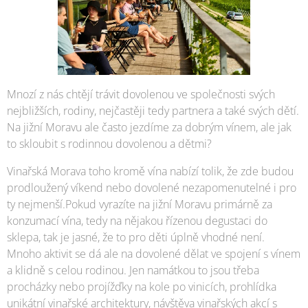
Mnozí z nás chtějí trávit dovolenou ve společnosti svých
nejbližších, rodiny, nejčastěji tedy partnera a také svých dětí.
Na jižní Moravu ale často jezdíme za dobrým vínem, ale jak
to skloubit s rodinnou dovolenou a dětmi?
Vinařská Morava toho kromě vína nabízí tolik, že zde budou
prodloužený víkend nebo dovolené nezapomenutelné i pro
ty nejmenší.Pokud vyrazíte na jižní Moravu primárně za
konzumací vína, tedy na nějakou řízenou degustaci do
sklepa, tak je jasné, že to pro děti úplně vhodné není.
Mnoho aktivit se dá ale na dovolené dělat ve spojení s vínem
a klidně s celou rodinou. Jen namátkou to jsou třeba
procházky nebo projížďky na kole po vinicích, prohlídka
unikátní vinařské architektury, návštěva vinařských akcí s