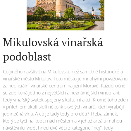
Mikulovská vinařská
podoblast
Co jiného navštívit na Mikulovsku než samotné historické a
vinařské město Mikulov. Toto město je mnohými považováno
za neoficiální vinařské centrum na jižní Moravě. Každoročně
se zde koná jedno z největších a neznámějších vinobraní,
tedy vinařský svátek spojený s kulturní akcí. Kromě toho zde i
v přilehlém okolí sídlí několik skvělých vinařů, kteří vyrábějí
jedinečná vína. A co je tady tedy pro děti? Třeba zámek,
který se tyčí na kopci nad městem a v jehož areálu mohou
návštěvníci vidět hned dvě věci z kategorie "nej", tedy