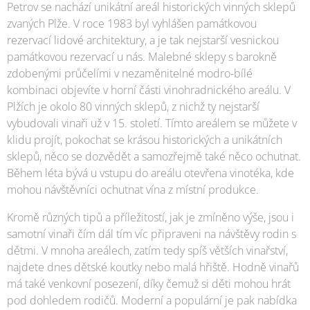
Petrov se nachází unikátní areál historických vinných sklepů
zvaných Plže. V roce 1983 byl vyhlášen památkovou
rezervací lidové architektury, a je tak nejstarší vesnickou
památkovou rezervací u nás. Malebné sklepy s barokně
zdobenými průčelími v nezaměnitelné modro-bílé
kombinaci objevíte v horní části vinohradnického areálu. V
Plžích je okolo 80 vinných sklepů, z nichž ty nejstarší
vybudovali vinaři už v 15. století. Tímto areálem se můžete v
klidu projít, pokochat se krásou historických a unikátních
sklepů, něco se dozvědět a samozřejmě také něco ochutnat.
Během léta bývá u vstupu do areálu otevřena vinotéka, kde
mohou návštěvníci ochutnat vína z místní produkce.
Kromě různých tipů a příležitostí, jak je zmíněno výše, jsou i
samotní vinaři čím dál tím víc připraveni na návštěvy rodin s
dětmi. V mnoha areálech, zatím tedy spíš větších vinařství,
najdete dnes dětské koutky nebo malá hřiště. Hodně vinařů
má také venkovní posezení, díky čemuž si děti mohou hrát
pod dohledem rodičů. Moderní a populární je pak nabídka