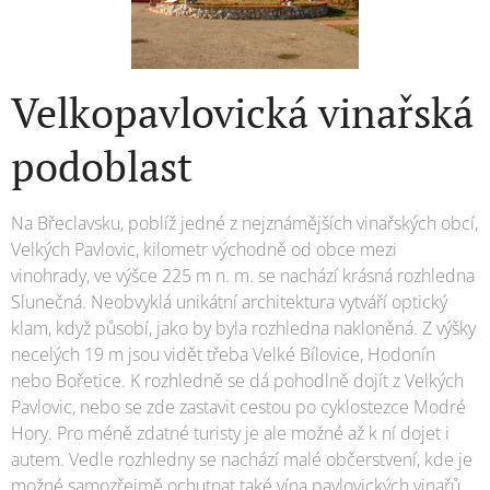
Velkopavlovická vinařská
podoblast
Na Břeclavsku, poblíž jedné z nejznámějších vinařských obcí,
Velkých Pavlovic, kilometr východně od obce mezi
vinohrady, ve výšce 225 m n. m. se nachází krásná rozhledna
Slunečná. Neobvyklá unikátní architektura vytváří optický
klam, když působí, jako by byla rozhledna nakloněná. Z výšky
necelých 19 m jsou vidět třeba Velké Bílovice, Hodonín
nebo Bořetice. K rozhledně se dá pohodlně dojít z Velkých
Pavlovic, nebo se zde zastavit cestou po cyklostezce Modré
Hory. Pro méně zdatné turisty je ale možné až k ní dojet i
autem. Vedle rozhledny se nachází malé občerstvení, kde je
možné samozřejmě ochutnat také vína pavlovických vinařů,