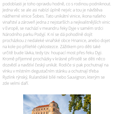
podoblasti je toho opravdu hodně, co s rodinou podniknout.
Jedna věc se ale asi nabízí úplně nejvíc a tou je návštěva
nádherné vinice Šobes. Tato unikátní vinice, ikona našeho
vinařství a zároveň jedna z nejstarších a nejkvalitnějších vinic
v Evropě, se nachází v meandru řeky Dyje v samém srdci
Národního parku Podyjí. K ní se dá pohodlně dojít
procházkou z nedaleké vinařské obce Hnanice, anebo dojet
na kole po přilehlé cyklostezce. Zážitkem pro děti také
určitě bude lávka, tedy tzv. houpací most přes řeku Dyji.
Kromě příjemné procházky v krásné přírodě se děti něco
dozvědí a navštíví český unikát. Rodiče si pak pochutnají na
vínku v místním degustačním stánku a ochutnají třeba
Ryzlink rýnský, Rulandské bílé nebo Sauvignon, kterým se
zde velmi daří.