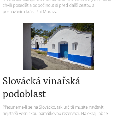
chvíli posedět a odpočinout si před další cestou a
poznáváním krás jižní Moravy.
Slovácká vinařská
podoblast
Přesuneme-li se na Slovácko, tak určitě musíte navštívit
nejstarší vesnickou památkovou rezervaci. Na okraji obce